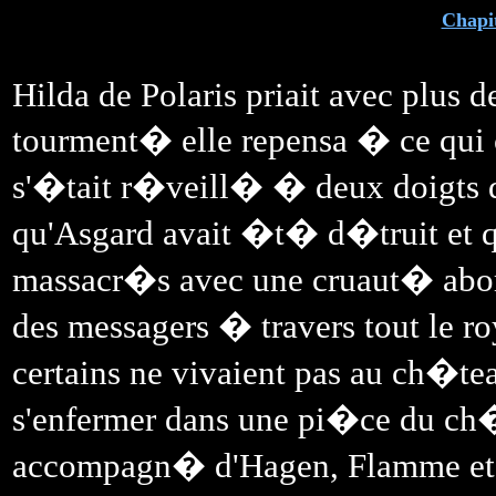
Chapit
Hilda de Polaris priait avec plus 
tourment� elle repensa � ce qui c
s'�tait r�veill� � deux doigts de 
qu'Asgard avait �t� d�truit et q
massacr�s avec une cruaut� abom
des messagers � travers tout le ro
certains ne vivaient pas au ch�tea
s'enfermer dans une pi�ce du ch�
accompagn� d'Hagen, Flamme et