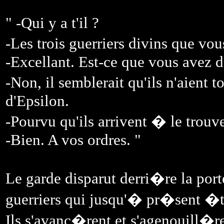
" -Qui y a t'il ?
-Les trois guerriers divins que vou
-Excellant. Est-ce que vous avez d
-Non, il semblerait qu'ils n'aient 
d'Epsilon.
-Pourvu qu'ils arrivent � le trouve
-Bien. A vos ordres. "
Le garde disparut derri�re la port
guerriers qui jusqu'� pr�sent �ta
Ils s'avanc�rent et s'agenouill�r