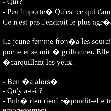
- Qui?
- Peu importe� Qu'est ce qui t'a
Ce n'est pas l'endroit le plus agr
La jeune femme fron�a les sourcils
poche et se mit � griffonner. Elle 
�carquillant les yeux.
- Ben �a alors�
- Qu'y a-t-il?
- Euh� rien rien! r�pondit-elle t
empressement.