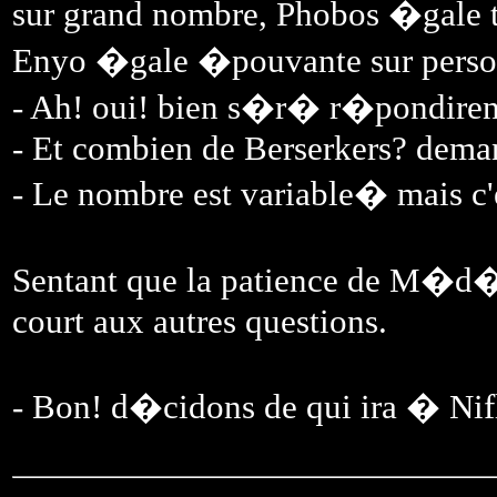
sur grand nombre, Phobos �gale t
Enyo �gale �pouvante sur pers
- Ah! oui! bien s�r� r�pondirent
- Et combien de Berserkers? dema
- Le nombre est variable� mais c
Sentant que la patience de M�d�ri
court aux autres questions.
- Bon! d�cidons de qui ira � Nif