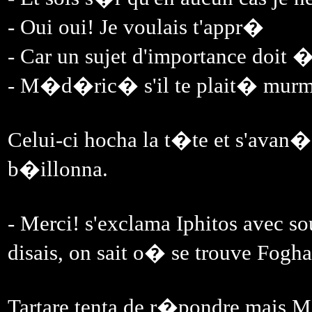
- Oui oui! Je voulais t'appr�
- Car un sujet d'importance doit
- M�d�ric� s'il te plait� murmu
Celui-ci hocha la t�te et s'avan�ant
b�illonna.
- Merci! s'exclama Iphitos avec 
disais, on sait o� se trouve Fogha
Tartare tenta de r�pondre mais M