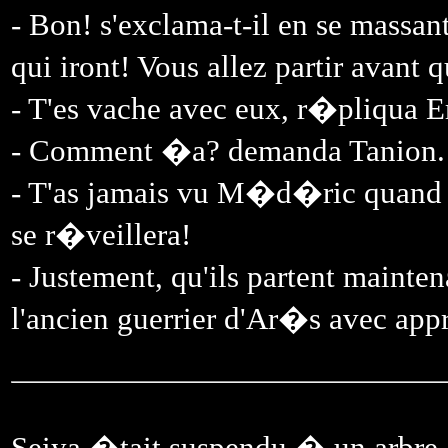
- Bon! s'exclama-t-il en se massa
qui iront! Vous allez partir avan
- T'es vache avec eux, r�pliqua E
- Comment �a? demanda Tanion.
- T'as jamais vu M�d�ric quand il
se r�veillera!
- Justement, qu'ils partent mainte
l'ancien guerrier d'Ar�s avec ap
Seiya �tait suspendu � un arbre, l