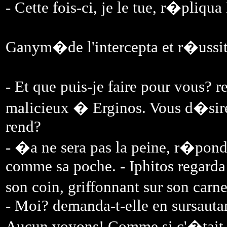
- Cette fois-ci, je le tue, r�pliqu
Ganym�de l'intercepta et r�ussit
- Et que puis-je faire pour vous? r
malicieux � Erginos. Vous d�sire
rend?
- �a ne sera pas la peine, r�pond
comme sa poche. - Iphitos regard
son coin, griffonnant sur son carn
- Moi? demanda-t-elle en sursautan
Aucun voyons! Comme si c'�tait 