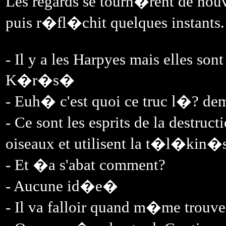
Les regards se tourn�rent de no
puis r�fl�chit quelques instants.
- Il y a les Harpyes mais elles son
K�r�s�
- Euh� c'est quoi ce truc l�? de
- Ce sont les esprits de la destruc
oiseaux et utilisent la t�l�kin�s
- Et �a s'abat comment?
- Aucune id�e�
- Il va falloir quand m�me trouver