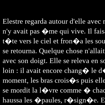
Elestre regarda autour d'elle avec
n'y avait pas �me qui vive. Il fai
t�te vers le ciel et fron�a les so
se retourna. Quelque chose n'allait
avec son doigt. Elle se releva en s
loin : il avait encore chang� le d
moment, les bras crois�s puis e
se mordit la l�vre comme � chaqu
haussa les �paules, r�sign�e. E