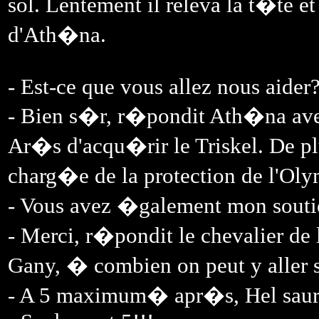
sol. Lentement il releva la t�te et
d'Ath�na.
- Est-ce que vous allez nous aider
- Bien s�r, r�pondit Ath�na avec
Ar�s d'acqu�rir le Triskel. De plu
charg�e de la protection de l'Olymp
- Vous avez �galement mon soutie
- Merci, r�pondit le chevalier de
Gany, � combien on peut y aller s
- A 5 maximum� apr�s, Hel saur