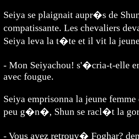
Seiya se plaignait aupr�s de Shun
compatissante. Les chevaliers de
Seiya leva la t�te et il vit la jeu
- Mon Seiyachou! s'�cria-t-elle en
avec fougue.
Seiya emprisonna la jeune femme da
peu g�n�, Shun se racl�t la gorg
- Vous avez retrouv� Foghar? dem