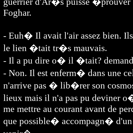
guerrier d'Ar�s puisse �prouver 
Foghar.
- Euh� Il avait l'air assez bien. I
le lien �tait tr�s mauvais.
- Il a pu dire o� il �tait? dem
- Non. Il est enferm� dans une cell
n'arrive pas � lib�rer son cosmo
lieux mais il n'a pas pu deviner o�
me mettre au courant avant de perd
que possible� accompagn� d'un 