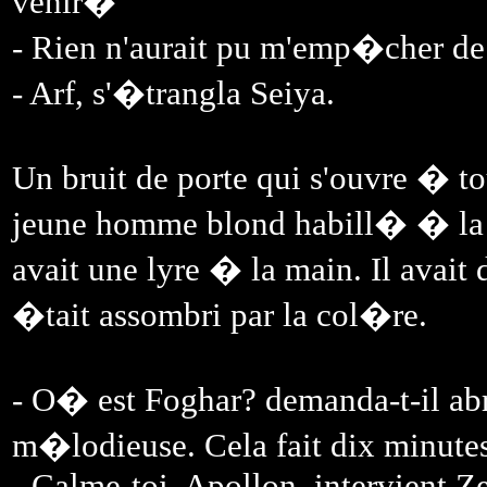
venir�
- Rien n'aurait pu m'emp�cher de
- Arf, s'�trangla Seiya.
Un bruit de porte qui s'ouvre � to
jeune homme blond habill� � la 
avait une lyre � la main. Il avait
�tait assombri par la col�re.
- O� est Foghar? demanda-t-il a
m�lodieuse. Cela fait dix minutes
- Calme-toi, Apollon, intervient Z