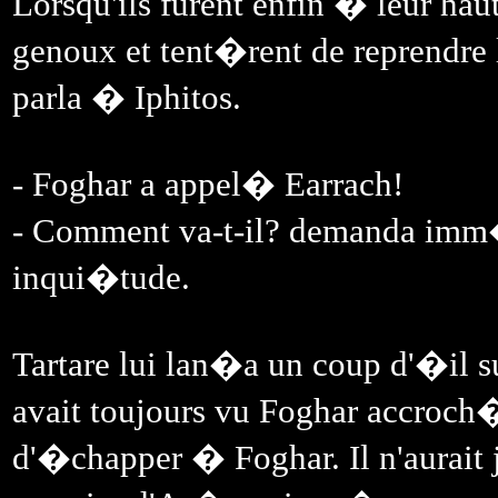
Lorsqu'ils furent enfin � leur hau
genoux et tent�rent de reprendre le
parla � Iphitos.
- Foghar a appel� Earrach!
- Comment va-t-il? demanda im
inqui�tude.
Tartare lui lan�a un coup d'�il sur
avait toujours vu Foghar accr
d'�chapper � Foghar. Il n'aurait