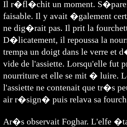
Il r�fl�chit un moment. S�parer 
faisable. Il y avait �galement c
ne dig�rait pas. Il prit la fourchet
D�licatement, il repoussa la nourr
trempa un doigt dans le verre et 
vide de l'assiette. Lorsqu'elle fut
nourriture et elle se mit � luire. L
l'assiette ne contenait que tr�s p
air r�sign� puis relava sa fourch
Ar�s observait Foghar. L'elfe �tai