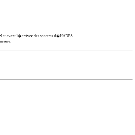
DON et avant l�arrivee des spectres d�HADES.
mesure.