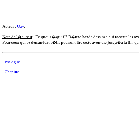
Auteur :
Ouv
.
Note de l�auteur
: De quoi s�agit-il? D�une bande dessinee qui raconte les ave
Pour ceux qui se demandent s�ils pourront lire cette aventure jusqu�a la fin, qu�i
-
Prologue
-
Chapitre 1