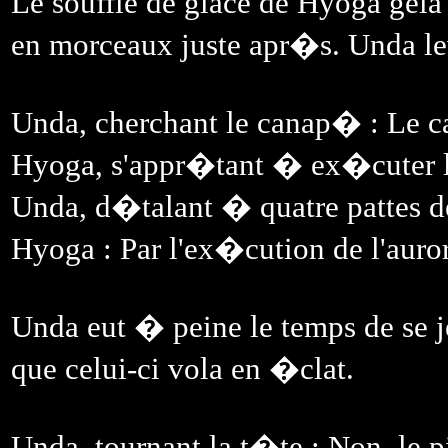
Le souffle de glace de Hyoga gel
en morceaux juste apr�s. Unda lev
Unda, cherchant le canap� : Le c
Hyoga, s'appr�tant � ex�cuter l'a
Unda, d�talant � quatre pattes de
Hyoga : Par l'ex�cution de l'auror
Unda eut � peine le temps de se j
que celui-ci vola en �clat.
Unda, tournant la t�te : Non, le p