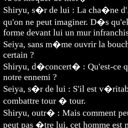
Shiryu, s�r de lui : La cha�ne 
qu'on ne peut imaginer. D�s qu'el
forme devant lui un mur infranchis
Seiya, sans m�me ouvrir la bouc
certain ?
Shiryu, d�concert� : Qu'est-ce q
notre ennemi ?
Seiya, s�r de lui : S'il est v�rit
combattre tour � tour.
Shiryu, outr� : Mais comment peux
peut pas �tre lui, cet homme est 