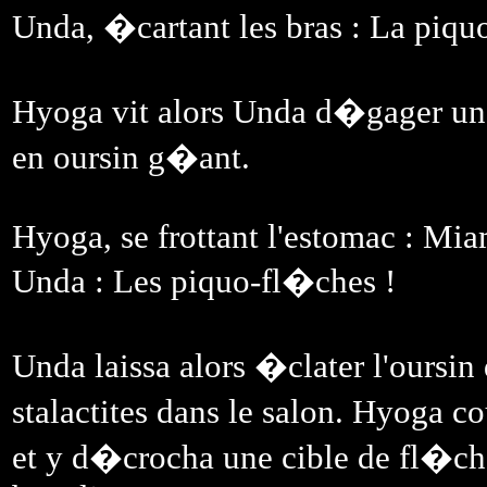
Unda, �cartant les bras : La piq
Hyoga vit alors Unda d�gager une
en oursin g�ant.
Hyoga, se frottant l'estomac : Mia
Unda : Les piquo-fl�ches !
Unda laissa alors �clater l'oursin
stalactites dans le salon. Hyoga c
et y d�crocha une cible de fl�chet