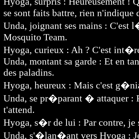
Hyoga, surpris : Heureusement ! Q
se sont faits battre, rien n'indique
Unda, joignant ses mains : C'est l�
Mosquito Team.
Hyoga, curieux : Ah ? C'est int�r
Unda, montant sa garde : Et en tant
des paladins.
Hyoga, heureux : Mais c'est g�nia
Unda, se pr�parant � attaquer : Pa
t'attend.
Hyoga, s�r de lui : Par contre, je s
Unda, s'�lan�ant vers Hyoga : J