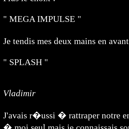
" MEGA IMPULSE "
Je tendis mes deux mains en avant 
" SPLASH "
Vladimir
J'avais r�ussi � rattraper notre e
� moi seul mais je connaissais son