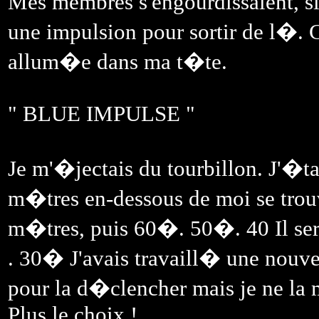
Mes membres s'engourdissaient, si j
une impulsion pour sortir de l�. 
allum�e dans ma t�te.
" BLUE IMPULSE "
Je m'�jectais du tourbillon. J'�tai
m�tres en-dessous de moi se trouv
m�tres, puis 60�. 50�. 40 Il se
. 30� J'avais travaill� une nouvel
pour la d�clencher mais je ne l
Plus le choix !