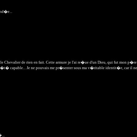
ond�e...
le Chevalier de rien en fait. Cette armure je l'ai re�ue d'un Dieu, qui fut mon p�re
pas �t� capable... Je ne pouvais me pr�senter sous ma v�ritable identit�e, car il n
...