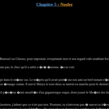
Chapitre 5
: Nosfer
e Branwel ou Chrono, peut importait, n'exprimait rien et son regard vide semblait f
m�me pas, le choc qu'il a subit a �t� �norme, �a se voit.
agit dans le m�me cas. Le m�pris qu'il avait port� sur son ami un bref instant s'�ta
 un �trange comas. Il suivit Shiryu et tout deux se mirent en marche pour le derni
o� il p�n�tra �tait meubl�e d'un gigantesque orque, dont jouait le Ma�tre des lie
erriers, j'admet que ce n'est pas rien. Pourtant, tu n'arriveras pas � sauver ta d�e
qui concerne la vie d'Ath�na, elle n'est plus en danger. Ce combat sera l'affaire 