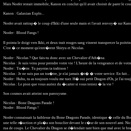
Mais Nosfer restait immobile, Kanon en conclut qu'il avait choisit de parer le co
Kanon : Galaxian Explo...
Nosfer avait rattrap� le coup d'Ikki d'une seule main et l'avait renvoy� sur Ka
Nosfer : Blood Fangs !
Il pointa le doigt vers Ikki, et deux trait rouges sang vinrent transpercer la poi
C'est � ce moment qu'entr�rent Shiryu et Nicolas.
Nosfer : Nicolas ? Que fais-tu donc avec un Chevalier d'Ath�na.
Nicolas : Je suis venu pour prendre votre vie ! L'heure de la vengeance et de votre
Nosfer : Tra�tre. Tu payeras ta trahison !
Nicolas : Je ne suis pas un tra�tre, je n'ai jamais �t� � votre service. En fait...
Nosfer : Huhu, tu as toujours voulu me tuer. H� oui petit Dragon d'Os, je l'ai toujo
Nicolas : Le pion que vous auriez du �carter si vous teniez � la vie !
Son cosmos avait atteint son paroxysme.
Nicolas : Bone Dragons Parade !
Nosfer : Blood Fangs !
Nosfer connaissait la faiblesse du Bone Dragons Parade, identique � celle du Bo
une telle r�action et pla�a son bouclier devant le c�ur de son nouvel ami. Nicola
rua de coups. Le Chevalier du Dragon se d�fendait tant bien que mal avec le bras