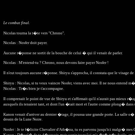
Le combat final.
Nicolas tourna la t�te vers "Chrono".
Nicolas : Nosfer doit payer.
Aucune r�ponse ne sortit de la bouche de celui � qui il venait de parler.
Nicolas : M'entend-tu ? Chrono, nous devons faire payer Nosfer !
Il n'eut toujours aucune r�ponse. Shiryu s'approcha, il constata que le visage d
Shiryu : Nicolas, si tu veux vaincre Nosfer, viens avec moi. Il ne nous entend 
Nicolas : Tr�s bien je t'accompagne.
Il comprenait le point de vue de Shiryu et s'affirmait qu'il n'aurait pas mieux r�
auxquels ils tenaient tant, et dont l'un �tait mort et l'autre comme plong� dans
Kanon venait d'arriver au dernier �tage, il poussa une grande porte. La salle 
dessin de la Lune Noire.
Nosfer : Je te f�licite Chevalier d'Ath�na, tu es parvenu jusqu'ici malgr� mes Gu
Kanon : D�sol� de te d�cevoir, mais venir jusqu'ici m'a �t� tr�s facile, en ce 