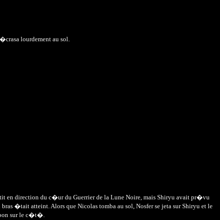
'�crasa lourdement au sol.
rtit en direction du c�ur du Guerrier de la Lune Noire, mais Shiryu avait pr�vu
as �tait atteint. Alors que Nicolas tomba au sol, Nosfer se jeta sur Shiryu et le
 bon sur le c�t�.