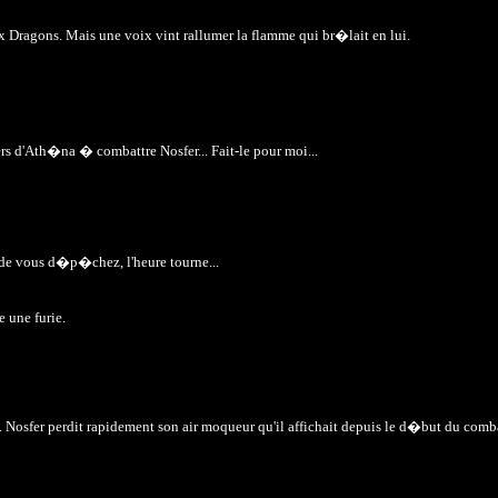
 Dragons. Mais une voix vint rallumer la flamme qui br�lait en lui.
iers d'Ath�na � combattre Nosfer... Fait-le pour moi...
 de vous d�p�chez, l'heure tourne...
 une furie.
Nosfer perdit rapidement son air moqueur qu'il affichait depuis le d�but du combat