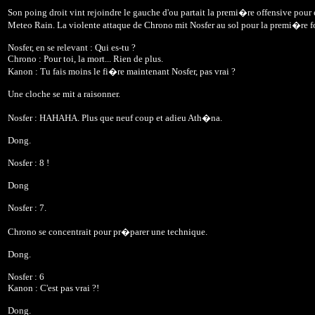
Son poing droit vint rejoindre le gauche d'ou partait la premi�re offensive po
Meteo Rain. La violente attaque de Chrono mit Nosfer au sol pour la premi�re 
Nosfer, en se relevant : Qui es-tu ?
Chrono : Pour toi, la mort... Rien de plus.
Kanon : Tu fais moins le fi�re maintenant Nosfer, pas vrai ?
Une cloche se mit a raisonner.
Nosfer : HAHAHA. Plus que neuf coup et adieu Ath�na.
Dong.
Nosfer : 8 !
Dong
Nosfer : 7.
Chrono se concentrait pour pr�parer une technique.
Dong.
Nosfer : 6
Kanon : C'est pas vrai ?!
Dong.