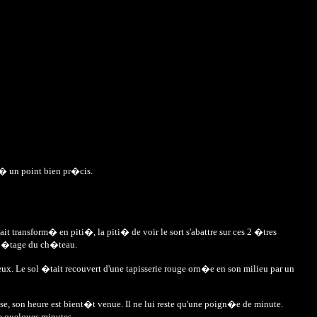
ix� un point bien pr�cis.
it transform� en piti�, la piti� de voir le sort s'abattre sur ces 2 �tres
er �tage du ch�teau.
ux. Le sol �tait recouvert d'une tapisserie rouge orn�e en son milieu par un
sse, son heure est bient�t venue. Il ne lui reste qu'une poign�e de minute.
de quelques minutes.