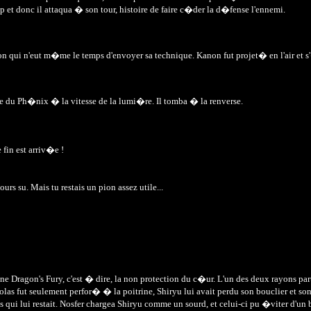
up et donc il attaqua � son tour, histoire de faire c�der la d�fense l'ennemi.
non qui n'eut m�me le temps d'envoyer sa technique. Kanon fut projet� en l'air et s
trine du Ph�nix � la vitesse de la lumi�re. Il tomba � la renverse.
 fin est arriv�e !
urs su. Mais tu restais un pion assez utile...
ne Dragon's Fury, c'est � dire, la non protection du c�ur. L'un des deux rayons pa
s fut seulement perfor� � la poitrine, Shiryu lui avait perdu son bouclier et son br
 qui lui restait. Nosfer chargea Shiryu comme un sourd, et celui-ci pu �viter d'un