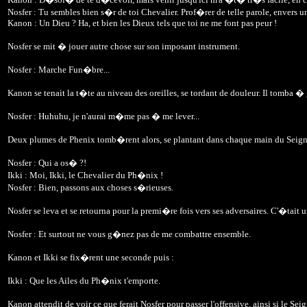
Nosfer : Tu sembles bien s�r de toi Chevalier. Prof�rer de telle parole, envers un 
Kanon : Un Dieu ? Ha, et bien les Dieux tels que toi ne me font pas peur !
Nosfer se mit � jouer autre chose sur son imposant instrument.
Nosfer : Marche Fun�bre...
Kanon se tenait la t�te au niveau des oreilles, se tordant de douleur. Il tomba � 
Nosfer : Huhuhu, je n'aurai m�me pas � me lever...
Deux plumes de Phenix tomb�rent alors, se plantant dans chaque main du Seigneur 
Nosfer : Qui a os� ?!
Ikki : Moi, Ikki, le Chevalier du Ph�nix !
Nosfer : Bien, passons aux choses s�rieuses.
Nosfer se leva et se retourna pour la premi�re fois vers ses adversaires. C'�tait 
Nosfer : Et surtout ne vous g�nez pas de me combattre ensemble.
Kanon et Ikki se fix�rent une seconde puis :
Ikki : Que les Ailes du Ph�nix t'emporte.
Kanon attendit de voir ce que ferait Nosfer pour passer l'offensive, ainsi si le S