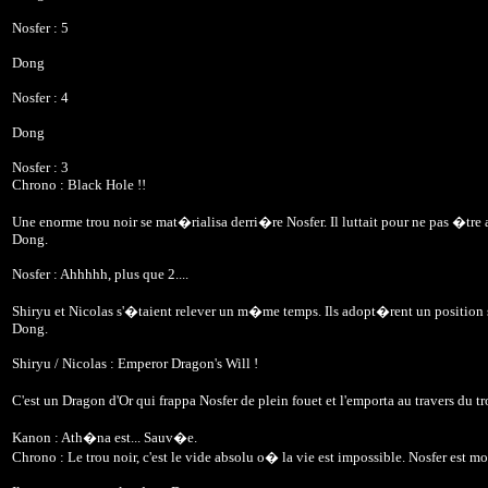
Nosfer : 5
Dong
Nosfer : 4
Dong
Nosfer : 3
Chrono : Black Hole !!
Une enorme trou noir se mat�rialisa derri�re Nosfer. Il luttait pour ne pas �tre 
Dong.
Nosfer : Ahhhhh, plus que 2....
Shiryu et Nicolas s'�taient relever un m�me temps. Ils adopt�rent un position 
Dong.
Shiryu / Nicolas : Emperor Dragon's Will !
C'est un Dragon d'Or qui frappa Nosfer de plein fouet et l'emporta au travers du t
Kanon : Ath�na est... Sauv�e.
Chrono : Le trou noir, c'est le vide absolu o� la vie est impossible. Nosfer est m