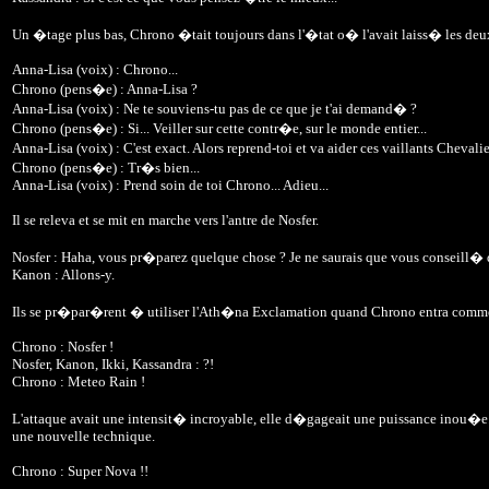
Un �tage plus bas, Chrono �tait toujours dans l'�tat o� l'avait laiss� les deux
Anna-Lisa (voix) : Chrono...
Chrono (pens�e) : Anna-Lisa ?
Anna-Lisa (voix) : Ne te souviens-tu pas de ce que je t'ai demand� ?
Chrono (pens�e) : Si... Veiller sur cette contr�e, sur le monde entier...
Anna-Lisa (voix) : C'est exact. Alors reprend-toi et va aider ces vaillants Cheval
Chrono (pens�e) : Tr�s bien...
Anna-Lisa (voix) : Prend soin de toi Chrono... Adieu...
Il se releva et se mit en marche vers l'antre de Nosfer.
Nosfer : Haha, vous pr�parez quelque chose ? Je ne saurais que vous conseill�
Kanon : Allons-y.
Ils se pr�par�rent � utiliser l'Ath�na Exclamation quand Chrono entra comme
Chrono : Nosfer !
Nosfer, Kanon, Ikki, Kassandra : ?!
Chrono : Meteo Rain !
L'attaque avait une intensit� incroyable, elle d�gageait une puissance inou�e. 
une nouvelle technique.
Chrono : Super Nova !!