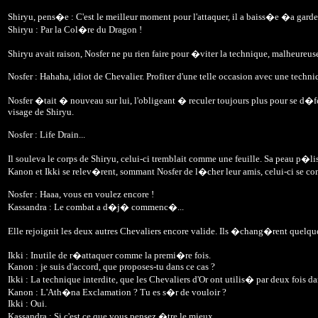
Shiryu, pens�e : C'est le meilleur moment pour l'attaquer, il a baiss�e �a garde.
Shiryu : Par la Col�re du Dragon !
Shiryu avait raison, Nosfer ne pu rien faire pour �viter la technique, malheureuse
Nosfer : Hahaha, idiot de Chevalier. Profiter d'une telle occasion avec une techniq
Nosfer �tait � nouveau sur lui, l'obligeant � reculer toujours plus pour se d�fe
visage de Shiryu.
Nosfer : Life Drain...
Il souleva le corps de Shiryu, celui-ci tremblait comme une feuille. Sa peau p�lis
Kanon et Ikki se relev�rent, sommant Nosfer de l�cher leur amis, celui-ci se con
Nosfer : Haaa, vous en voulez encore !
Kassandra : Le combat a d�j� commenc�...
Elle rejoignit les deux autres Chevaliers encore valide. Ils �chang�rent quelqu
Ikki : Inutile de r�attaquer comme la premi�re fois.
Kanon : je suis d'accord, que proposes-tu dans ce cas ?
Ikki : La technique interdite, que les Chevaliers d'Or ont utilis� par deux fois d
Kanon : L'Ath�na Exclamation ? Tu es s�r de vouloir ?
Ikki : Oui.
Kassandra : Si c'est ce que vous pensez �tre le mieux...