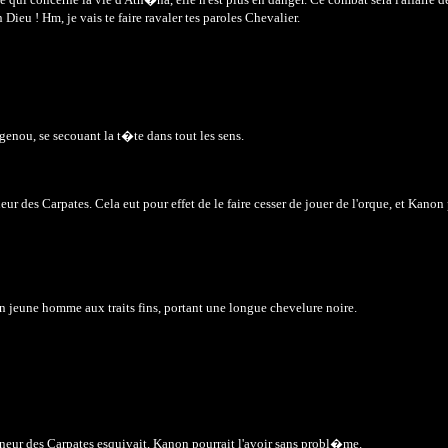
Dieu ! Hm, je vais te faire ravaler tes paroles Chevalier.
genou, se secouant la t�te dans tout les sens.
des Carpates. Cela eut pour effet de le faire cesser de jouer de l'orque, et Kanon 
un jeune homme aux traits fins, portant une longue chevelure noire.
eigneur des Carpates esquivait, Kanon pourrait l'avoir sans probl�me.