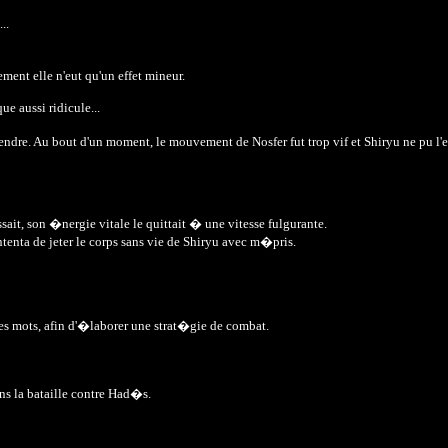
..
ment elle n'eut qu'un effet mineur.
ue aussi ridicule...
ndre. Au bout d'un moment, le mouvement de Nosfer fut trop vif et Shiryu ne pu l'e
sait, son �nergie vitale le quittait � une vitesse fulgurante.
tenta de jeter le corps sans vie de Shiryu avec m�pris.
es mots, afin d'�laborer une strat�gie de combat.
ans la bataille contre Had�s.