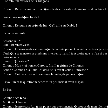
Il se retourna vers les deux Dragons.
Chrono : Belle technique... La l�gende des Chevaliers Dragons est donc bien f
Son armure se d�tacha de lui.
Chrono : Retourne au pr�s de lui ! Qu'il aille au Diable !
L'armure s'envola.
Kassandra : ??
Ikki : Tu renies Zeus ?
Chrono : La mascarade est termin�e. Je ne suis pas un Chevalier de Zeus, je suis 
d'Ath�na se remette sur pied sans intervenir, mais il faut croire que je n'en ai 
notre monde...
Kanon : Qui est-ce ?
Chrono : Mon vrai nom et Chrono, fils ill�gitime de Chronos.
Kanon : Chronos ? Qui fut Roi des Dieux avant Zeus lui-m�me ?
Chrono : Oui. Je suis son fils au sang humain, de par ma m�re...
Ils voulurent le questionner encore un peu mais il avait disparu.
En bas.
Chrono : Ath�na...
Ath�na : Chrono...
Chrono : Je m'excuse Ath�na, pour vous avoir mentis � propos de mon identit�