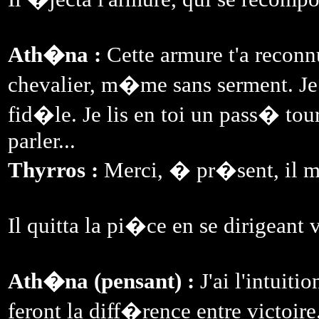
Ath�na :
Cette armure t'a reconn
chevalier, m�me sans serment. Je
fid�le. Je lis en toi un pass� to
parler...
Thyrros :
Merci, � pr�sent, il me
Il quitta la pi�ce en se dirigean
Ath�na (pensant) :
J'ai l'intuit
feront la diff�rence entre victoire.