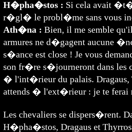
H�pha�stos :
Si cela avait �t�
r�gl� le probl�me sans vous in
Ath�na :
Bien, il me semble qu'i
armures ne d�gagent aucune �nergi
s�ance est close ! Je vous demand
son fr�re s�journeront dans les
� l'int�rieur du palais. Dragaus, T
attends � l'ext�rieur : je te ferai
Les chevaliers se dispers�rent. D
H�pha�stos, Dragaus et Thyrros