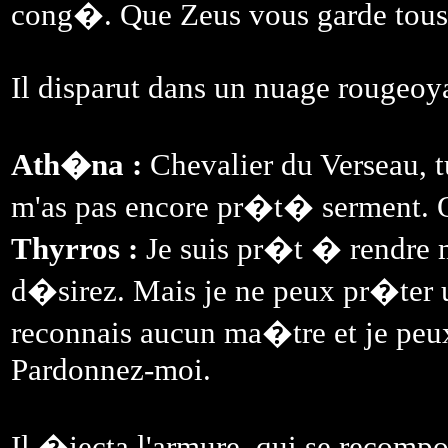
cong�. Que Zeus vous garde tous
Il disparut dans un nuage rougeoy
Ath�na :
Chevalier du Verseau, tu
m'as pas encore pr�t� serment. 
Thyrros :
Je suis pr�t � rendre m
d�sirez. Mais je ne peux pr�ter 
reconnais aucun ma�tre et je peu
Pardonnez-moi.
Il �jecta l'armure, qui se recomp