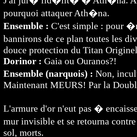
J'ai jur� fid�lit� � Ath�na. Ava
pourquoi attaquer Ath�na.
Ensemble :
C'est simple : pour 
bannirons de ce plan toutes les div
douce protection du Titan Originel
Dorinor :
Gaia ou Ouranos?!
Ensemble (narquois) :
Non, incul
Maintenant MEURS! Par la Doubl
L'armure d'or n'eut pas � encaisse
mur invisible et se retourna contr
sol, morts.