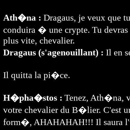
Ath�na :
Dragaus, je veux que tu 
conduira � une crypte. Tu devras m
plus vite, chevalier.
Dragaus (s'agenouillant) :
Il en s
Il quitta la pi�ce.
H�pha�stos :
Tenez, Ath�na, v
votre chevalier du B�lier. C'est un 
form�, AHAHAHAH!!! Il saura l'uti