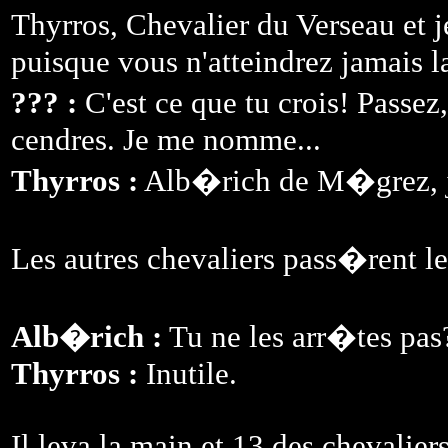
Thyrros, Chevalier du Verseau et 
puisque vous n'atteindrez jamais l
??? :
C'est ce que tu crois! Passez,
cendres. Je me nomme...
Thyrros :
Alb�rich de M�grez, je
Les autres chevaliers pass�rent l
Alb�rich :
Tu ne les arr�tes pas
Thyrros :
Inutile.
Il leva la main et 13 des chevalier