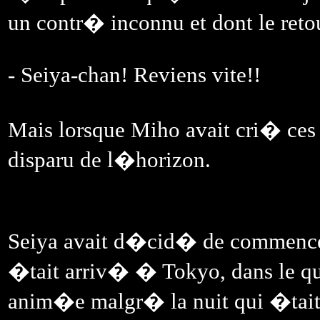
un contr� inconnu et dont le ret
- Seiya-chan! Reviens vite!!
Mais lorsque Miho avait cri� ces 
disparu de l�horizon.
Seiya avait d�cid� de commencer p
�tait arriv� � Tokyo, dans le qua
anim�e malgr� la nuit qui �tait