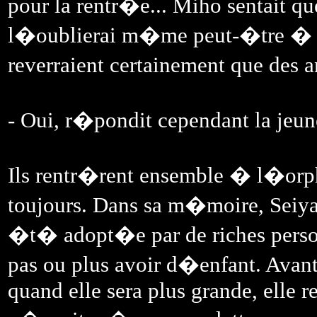
pour la rentr�e... Miho sentait qu
l�oublierai m�me peut-�tre � u
reverraient certainement que des 
- Oui, r�pondit cependant la jeune
Ils rentr�rent ensemble � l�orph
toujours. Dans sa m�moire, Seiya 
�t� adopt�e par de riches pers
pas ou plus avoir d�enfant. Avant 
quand elle sera plus grande, elle re