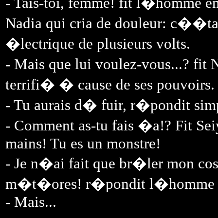
- Tais-toi, femme! fit l�homme e
Nadia qui cria de douleur: c��ta
�lectrique de plusieurs volts.
- Mais que lui voulez-vous...? f
terrifi� � cause de ses pouvoirs.
- Tu aurais d� fuir, r�pondit s
- Comment as-tu fais �a!? Fit Se
mains! Tu es un monstre!
- Je n�ai fait que br�ler mon cos
m�t�ores! r�pondit l�homme av
- Mais...