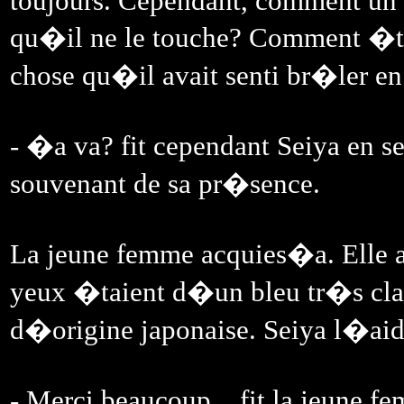
toujours. Cependant, comment un 
qu�il ne le touche? Comment �tai
chose qu�il avait senti br�ler en
- �a va? fit cependant Seiya en se
souvenant de sa pr�sence.
La jeune femme acquies�a. Elle av
yeux �taient d�un bleu tr�s cla
d�origine japonaise. Seiya l�aid
- Merci beaucoup... fit la jeune 