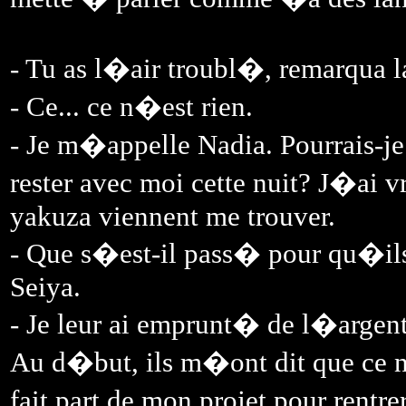
- Tu as l�air troubl�, remarqua 
- Ce... ce n�est rien.
- Je m�appelle Nadia. Pourrais-
rester avec moi cette nuit? J�ai 
yakuza viennent me trouver.
- Que s�est-il pass� pour qu�il
Seiya.
- Je leur ai emprunt� de l�argent 
Au d�but, ils m�ont dit que ce n
fait part de mon projet pour rent