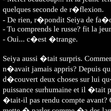
quelques seconde de r�flexion.
- De rien, r�pondit Seiya de fa
- Tu comprends le russe? fit la je
- Oui... c�est �trange.
Seiya aussi �tait surpris. Commen
n�avait jamais appris? Depuis qu
d�couvert deux choses sur lui qu�
puissance surhumaine et il �tait 
�tait-il pas rendu compte avant? Q
mette � parler comme �a des la