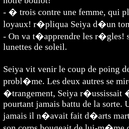
notre boulot!
- � trois contre une femme, qui p
loyaux! r�pliqua Seiya d�un ton
- On va t�apprendre les r�gles!
lunettes de soleil.
Seiya vit venir le coup de poin
probl�me. Les deux autres se mir
�trangement, Seiya r�ussissait �
pourtant jamais battu de la sorte. 
jamais il n�avait fait d�arts mar
son corps bougeait de lui-m�me 