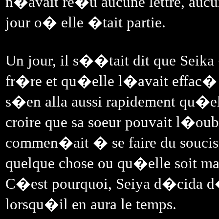
n�avait re�u aucune lettre, aucune
jour o� elle �tait partie.
Un jour, il s��tait dit que Seika
fr�re et qu�elle l�avait effac�
s�en alla aussi rapidement qu�el
croire que sa soeur pouvait l�oubli
commen�ait � se faire du soucis, 
quelque chose ou qu�elle soit mal
C�est pourquoi, Seiya d�cida d�
lorsqu�il en aura le temps.