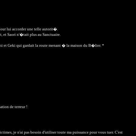
ur lui accorder une telle autorit�.
, et Saori n'�tait plus au Sanctuaire.
chi et Geki qui gardait la route menant � la maison du B�lier. *
tion de terreur !
times, je n'ai pas besoin d'utiliser toute ma puissance pour vous tuer. C'est