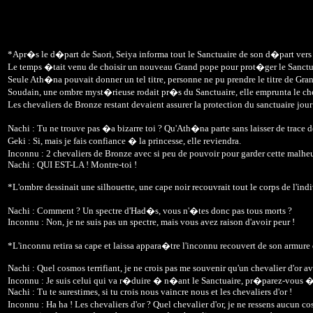
*Apr�s le d�part de Saori, Seiya informa tout le Sanctuaire de son d�part vers
Le temps �tait venu de choisir un nouveau Grand pope pour prot�ger le Sanctuair
Seule Ath�na pouvait donner un tel titre, personne ne pu prendre le titre de Gran
Soudain, une ombre myst�rieuse rodait pr�s du Sanctuaire, elle emprunta le c
Les chevaliers de Bronze restant devaient assurer la protection du sanctuaire jou
Nachi : Tu ne trouve pas �a bizarre toi ? Qu'Ath�na parte sans laisser de trace 
Geki : Si, mais je fais confiance � la princesse, elle reviendra.
Inconnu : 2 chevaliers de Bronze avec si peu de pouvoir pour garder cette malheu
Nachi : QUI EST-LA ! Montre-toi !
*L'ombre dessinait une silhouette, une cape noir recouvrait tout le corps de l'ind
Nachi : Comment ? Un spectre d'Had�s, vous n'�tes donc pas tous morts ?
Inconnu : Non, je ne suis pas un spectre, mais vous avez raison d'avoir peur !
*L'inconnu retira sa cape et laissa appara�tre l'inconnu recouvert de son armure
Nachi : Quel cosmos terrifiant, je ne crois pas me souvenir qu'un chevalier d'or av
Inconnu : Je suis celui qui va r�duire � n�ant le Sanctuaire, pr�parez-vous �
Nachi : Tu te surestimes, si tu crois nous vaincre nous et les chevaliers d'or !
Inconnu : Ha ha ! Les chevaliers d'or ? Quel chevalier d'or, je ne ressens aucun c