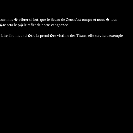
t mis � vibrer si fort, que le Sceau de Zeus s'est rompu et nous � tous
e sera le p�le reflet de notre vengeance.
aire l'honneur d'�tre la premi�re victime des Titans, elle servira d'exemple