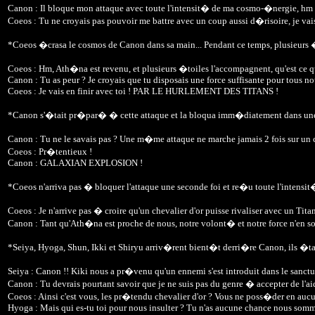
Canon : Il bloque mon attaque avec toute l'intensit� de ma cosmo-�nergie, hm
Coeos : Tu ne croyais pas pouvoir me battre avec un coup aussi d�risoire, je vai
*Coeos �crasa le cosmos de Canon dans sa main... Pendant ce temps, plusieurs �
Coeos : Hm, Ath�na est revenu, et plusieurs �toiles l'accompagnent, qu'est ce qu
Canon : Tu as peur ? Je croyais que tu disposais une force suffisante pour tous nou
Coeos : Je vais en finir avec toi ! PAR LE HURLEMENT DES TITANS !
*Canon s'�tait pr�par� � cette attaque et la bloqua imm�diatement dans une
Canon : Tu ne le savais pas ? Une m�me attaque ne marche jamais 2 fois sur un c
Coeos : Pr�tentieux !
Canon : GALAXIAN EXPLOSION !
*Coeos n'arriva pas � bloquer l'attaque une seconde foi et re�u toute l'intensit
Coeos : Je n'arrive pas � croire qu'un chevalier d'or puisse rivaliser avec un Titan
Canon : Tant qu'Ath�na est proche de nous, notre volont� et notre force n'en s
*Seiya, Hyoga, Shun, Ikki et Shiryu arriv�rent bient�t derri�re Canon, ils �ta
Seiya : Canon !! Kiki nous a pr�venu qu'un ennemi s'est introduit dans le sanctuai
Canon : Tu devrais pourtant savoir que je ne suis pas du genre � accepter de l'ai
Coeos : Ainsi c'est vous, les pr�tendu chevalier d'or ? Vous ne poss�der en au
Hyoga : Mais qui es-tu toi pour nous insulter ? Tu n'as aucune chance nous som