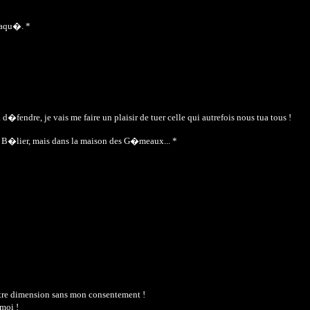
ttaqu�. *
�fendre, je vais me faire un plaisir de tuer celle qui autrefois nous tua tous !
 du B�lier, mais dans la maison des G�meaux... *
utre dimension sans mon consentement !
 moi !