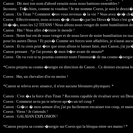
Canon : Dit moi ton nom d'abord ensuite nous nous battrons ensembles !
Inconnu : Tr�s bien, comme tu voudras ! Je me nomme Coeos, je suis le deuxi
Canon : Un Titan ? Comment �tes vous revenus � la vie ? Vous avez �t� ch�ti
Coeos : Effectivement, nous avions �t� chass�s par les Dieux� Mais c'est gr�c
lib�r�s, nous les 12 TITANS ! Nous allons nous venger de notre humiliation de
Canon : Hm ! Vous aller d�truire le monde !
Coeos : Notre but est de nous venger et de nous laver de notre humiliation en tu
pour les autres Dieux ! Et puis� Comme ses forces sont affaiblies, je n'aurai au
Canon : Et tu crois peut �tre que nous allons te laisser faire, moi Canon, j'ai j
Canon pensant : *je l'ai promis � mon fr�re avant de mourir*
Coeos : On va voir si tu pourras contenir toute l'intensit� de ma cosmo-�n
*Coeos projeta sa cosmo-�nergie en direction de Canon... Ce dernier encaissa le 
Coeos : Hm, un chevalier d'or en moins !
*Canon se releva avec aisance, il n'eut aucune blessures physiques. *
Canon : C'est �a la force d'un Titan ? Reconnu capable de rivaliser avec un Dieu
Coeos : Comment as-tu pu te relever apr�s un tel coup ?
Canon : Gr�ce � mon armure d'or, j'ai pu facilement encaisser ton coup, et ma
Coeos : Viens ! Je t'attends !
Canon : GALXIAN EXPLOSION !
*Canon projeta sa cosmo-�nergie sur Coeos qui la bloqua entre ses mains ! *