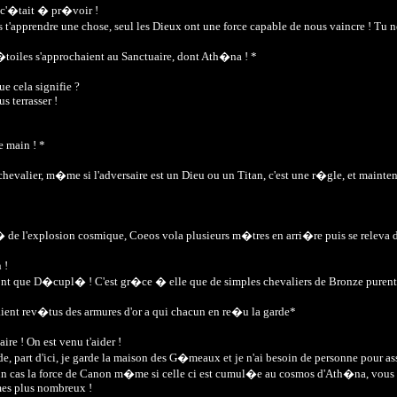
 c'�tait � pr�voir !
s t'apprendre une chose, seul les Dieux ont une force capable de nous vaincre ! Tu 
toiles s'approchaient au Sanctuaire, dont Ath�na ! *
e cela signifie ?
s terrasser !
 main ! *
hevalier, m�me si l'adversaire est un Dieu ou un Titan, c'est une r�gle, et maint
� de l'explosion cosmique, Coeos vola plusieurs m�tres en arri�re puis se releva d
 !
ont que D�cupl� ! C'est gr�ce � elle que de simples chevaliers de Bronze purent 
ient rev�tus des armures d'or a qui chacun en re�u la garde*
re ! On est venu t'aider !
de, part d'ici, je garde la maison des G�meaux et je n'ai besoin de personne pour as
cun cas la force de Canon m�me si celle ci est cumul�e au cosmos d'Ath�na, vous 
mes plus nombreux !