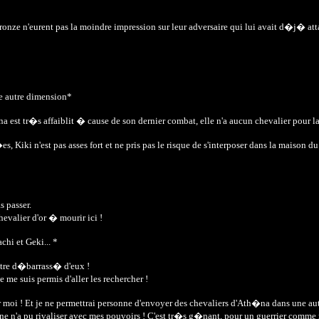
ronze n'eurent pas la moindre impression sur leur adversaire qui lui avait d�j� a
e autre dimension*
 est tr�s affaiblit � cause de son dernier combat, elle n'a aucun chevalier pour la d
 Kiki n'est pas asses fort et ne pris pas le risque de s'interposer dans la maison
s passer.
chevalier d'or � mourir ici !
hi et Geki... *
�tre d�barrass� d'eux !
me suis permis d'aller les rechercher !
r moi ! Et je ne permettrai personne d'envoyer des chevaliers d'Ath�na dans une a
onne n'a pu rivaliser avec mes pouvoirs ! C'est tr�s g�nant, pour un guerrier comme