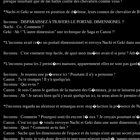
presque insultant que de me battre contre des chevaliers comme vous !
*Nachi et Geki se mirent en position de d�fense, leurs cosmos de chevalier de B
Inconnu : DISPARAISSEZ A TRAVERS LE PORTAIL DIMENSIONEL !!
Nachi : Co.. Comment ?
Geki : Ah ! "L'autre dimension" une technique de Saga et Canon !!
*L'inconnu avait cr�e un portail dimensionnel et envoya Nachi et Geki dans un
Inconnu : C'est vraiment trop facile, de quoi mon ma�tre avait-il si peur ? Ath�na
*L'inconnu passa les 2 premi�res maisons, apparemment elles ne sont pas gard�es,
Inconnu : Je ressens une pr�sence ici ! Pourtant il n'y a personne !
Canon : Tu te trompes ! Il y'a quelqu'un.
Inconnu : Qui es-tu ?
Canon : Je suis Canon le gardien de la maison des G�meaux, je ne te laisserai pa
Inconnu : Ah ! Je savais bien qu'il y'avait quelqu'un ici, tu seras alors le premier 
*l'inconnu regarda au alentour et remarqua avec stup�faction la pr�sence de Nac
Inconnu : Comment ? Pourquoi sont-ils encore l� eux ? Je croyais pourtant m'
Canon : C'est toi qui � voulu envoyer Nachi et Geki dans une autre dimension, je 
Inconnu : Quoi ? Comment as-tu fais ?
Canon : Sache que les dimensions de l'espace et du temps n'ont aucun secret pou
Inconnu : Je vois, je vais donc devoir te tuer pour m'avoir insult�, jamais pers