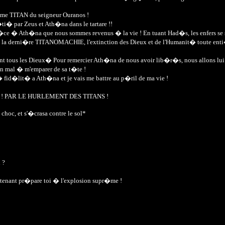
�me TITAN du seigneur Ouranos !
� par Zeus et Ath�na dans le tartare !!
e � Ath�na que nous sommes revenus � la vie ! En tuant Had�s, les enfers se son
 la derni�re TITANOMACHIE, l'extinction des Dieux et de l'Humanit� toute enti�r
ant tous les Dieux� Pour remercier Ath�na de nous avoir lib�r�s, nous allons lui f
cun mal � m'emparer de sa t�te !
ur� fid�lit� a Ath�na et je vais me battre au p�ril de ma vie !
ergie ! PAR LE HURLEMENT DES TITANS !
choc, et s'�crasa contre le sol*
 ?
intenant pr�pare toi � l'explosion supr�me !