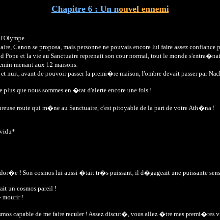
Chapitre 6 : Un n
ouvel ennemi
 l'Olympe.
e, Canon se proposa, mais personne ne pouvais encore lui faire assez confiance po
d Pope et la vie au Sanctuaire reprenait son cour normal, tout le monde s'entra�nait
hemin menant aux 12 maisons.
r et nuit, avant de pouvoir passer la premi�re maison, l'ombre devait passer par Na
de plus que nous sommes en �tat d'alerte encore une fois !
reuse route qui m�ne au Sanctuaire, c'est pitoyable de la part de votre Ath�na !
ividu*
 dor�e ! Son cosmos lui aussi �tait tr�s puissant, il d�gageait une puissante sensa
ait un cosmos pareil !
 mourir !
osmos capable de me faire reculer ! Assez discut�, vous allez �tre mes premi�res vic