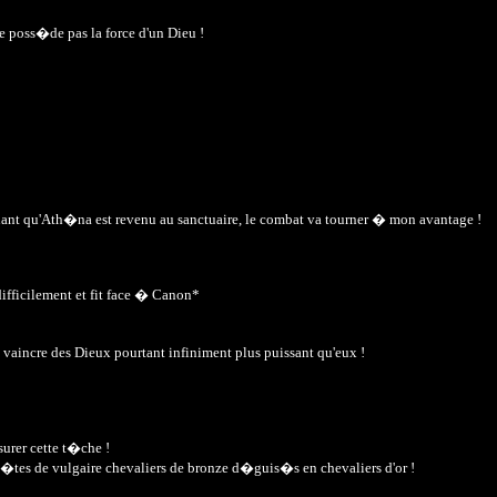
ne poss�de pas la force d'un Dieu !
enant qu'Ath�na est revenu au sanctuaire, le combat va tourner � mon avantage !
ifficilement et fit face � Canon*
vaincre des Dieux pourtant infiniment plus puissant qu'eux !
surer cette t�che !
�tes de vulgaire chevaliers de bronze d�guis�s en chevaliers d'or !