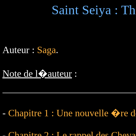
Saint Seiya : T
Auteur :
Saga
.
Note de l�auteur
:
-
Chapitre 1 : Une nouvelle �re d
-
Chapitre 2 : Le rappel des Cheval