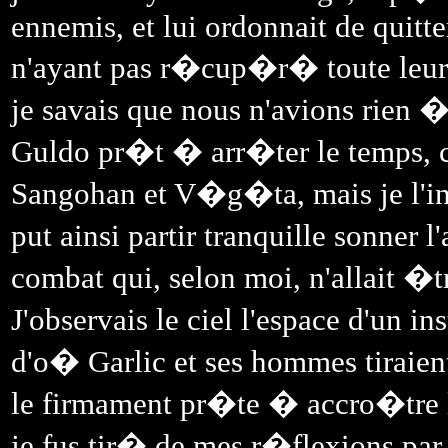
ennemis, et lui ordonnait de quitt
n'ayant pas r�cup�r� toute leur 
je savais que nous n'avions rien 
Guldo pr�t � arr�ter le temps, 
Sangohan et V�g�ta, mais je l'i
put ainsi partir tranquille sonner 
combat qui, selon moi, n'allait �
J'observais le ciel l'espace d'un i
d'o� Garlic et ses hommes tiraien
le firmament pr�te � accro�tre l
je fus tir� de mes r�flexions pa