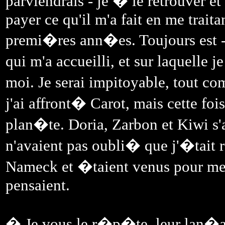
parviendrais - je � le retrouver e
payer ce qu'il m'a fait en me trai
premi�res ann�es. Toujours est -
qui m'a accueilli, et sur laquelle
moi. Je serai impitoyable, tout c
j'ai affront� Carot, mais cette foi
plan�te. Doria, Zarbon et Kiwi s'
n'avaient pas oubli� que j'�tait 
Nameck et �taient venus pour me t
pensaient.
� Je vous le r�p�te, leur lan�ais 