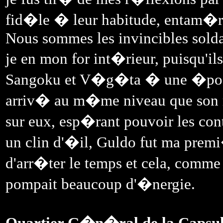
fid�le � leur habitude, entam�re
Nous sommes les invincibles soldat
je en mon for int�rieur, puisqu'
Sangoku et V�g�ta � une �poque
arriv� au m�me niveau que son ri
sur eux, esp�rant pouvoir les con
un clin d'�il, Guldo fut ma premi
d'arr�ter le temps et cela, comme 
pompait beaucoup d'�nergie.
Quartier G�n�ral de la Capsu