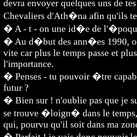
devra envoyer quelques uns de te
Chevaliers d'Ath�na afin qu'ils te
� A - t - on une id�e de l'�poque
� Au d�but des ann�es 1990, ou d
vite car plus le temps passe et plu
l'importance.
� Penses - tu pouvoir �tre capa
futur ?
� Bien sur ! n'oublie pas que je 
se trouve �loign� dans le temps
qui, pourvu qu'il soit dans ma zon
� Parfait ! je vais donc pouvoir le