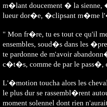
m�lant doucement � la sienne, �c
lueur dor�e, �clipsant m�me l'�c
" Mon fr�re, tu es tout ce qu'il m
ensembles, soud�s dans les �preuv
te pardonne de m'avoir abandonn
c�t�s, comme de par le pass�, e
L'�motion toucha alors les chev
le plus dur se rassembl�rent auto
moment solennel dont rien n'aurait