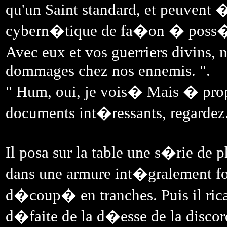
qu'un Saint standard, et peuvent
cybern�tique de fa�on � poss�d
Avec eux et vos guerriers divins,
dommages chez nos ennemis. ".
" Hum, oui, je vois� Mais � propo
documents int�ressants, regardez.
Il posa sur la table une s�rie de
dans une armure int�gralement fo
d�coup� en tranches. Puis il ric
d�faite de la d�esse de la discord