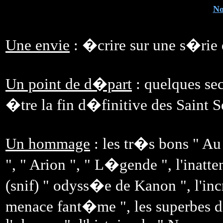
No
Une envie
: �crire sur une s�rie 
Un point de d�part
: quelques sec
�tre la fin d�finitive des Saint S
Un hommage
: les tr�s bons " Au
", " Arion ", " L�gende ", l'inatt
(snif) " odyss�e de Kanon ", l'inc
menace fant�me ", les superbes di