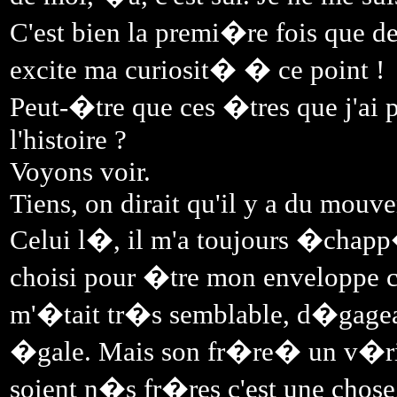
C'est bien la premi�re fois que d
excite ma curiosit� � ce point !
Peut-�tre que ces �tres que j'ai 
l'histoire ?
Voyons voir.
Tiens, on dirait qu'il y a du mouv
Celui l�, il m'a toujours �chapp�
choisi pour �tre mon enveloppe cha
m'�tait tr�s semblable, d�gagea
�gale. Mais son fr�re� un v�ri
soient n�s fr�res c'est une chose,