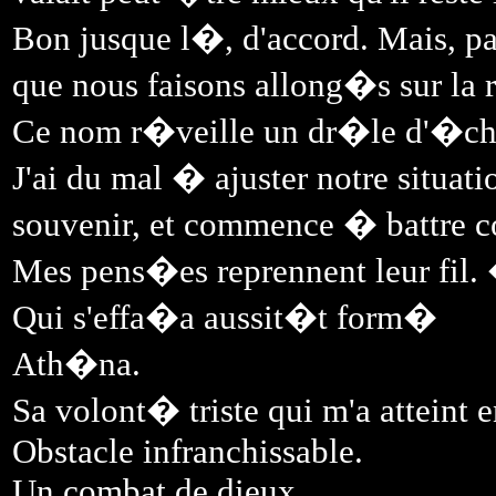
Bon jusque l�, d'accord. Mais, pa
que nous faisons allong�s sur la r
Ce nom r�veille un dr�le d'�ch
J'ai du mal � ajuster notre situa
souvenir, et commence � battre 
Mes pens�es reprennent leur fil. �
Qui s'effa�a aussit�t form�
Ath�na.
Sa volont� triste qui m'a atteint 
Obstacle infranchissable.
Un combat de dieux.