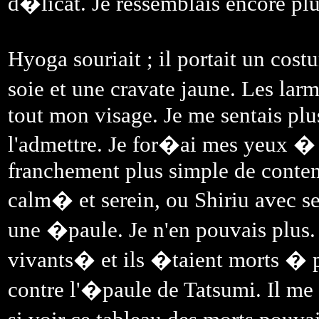
d�licat. Je ressemblais encore pl
Hyoga souriait ; il portait un cos
soie et une cravate jaune. Les la
tout mon visage. Je me sentais plu
l'admettre. Je for�ai mes yeux � r
franchement plus simple de contem
calm� et serein, ou Shiriu avec s
une �paule. Je n'en pouvais plus. I
vivants� et ils �taient morts � p
contre l'�paule de Tatsumi. Il m