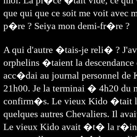
moi. La pi�ce �tait vide, ce qui 
que qui que ce soit me voit ave
p�re ? Seiya mon demi-fr�re ?
A qui d'autre �tais-je reli� ? J'av
orphelins �taient la descendance 
acc�dai au journal personnel de
21h00. Je la terminai � 4h20 du
confirm�s. Le vieux Kido �tait le
quelques autres Chevaliers. Il av
Le vieux Kido avait �t� la r�inca