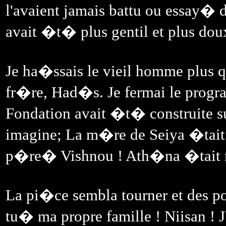
l'avaient jamais battu ou essay�
avait �t� plus gentil et plus dou
Je ha�ssais le vieil homme plus qu
fr�re, Had�s. Je fermai le progr
Fondation avait �t� construite sur
imagine; La m�re de Seiya �tait
p�re� Vishnou ! Ath�na �tait
La pi�ce sembla tourner et des poi
tu� ma propre famille ! Niisan ! J