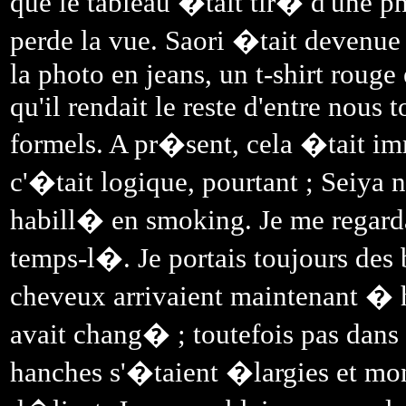
que le tableau �tait tir� d'une ph
perde la vue. Saori �tait devenue
la photo en jeans, un t-shirt rouge 
qu'il rendait le reste d'entre nous 
formels. A pr�sent, cela �tait im
c'�tait logique, pourtant ; Seiya 
habill� en smoking. Je me regard
temps-l�. Je portais toujours des b
cheveux arrivaient maintenant � 
avait chang� ; toutefois pas dans
hanches s'�taient �largies et mo