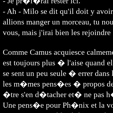
- Je pr�f�rai rester ici.
- Ah - Milo se dit qu'il doit y av
allions manger un morceau, tu no
vous, mais j'irai bien les rejoindre
Comme Camus acquiesce calmement
est toujours plus � l'aise quand e
se sent un peu seule � errer dans
les m�mes pens�es � propos de S
�tre s'en d�tacher et� ne pas 
Une pens�e pour Ph�nix et la vo