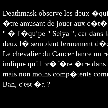
Deathmask observe les deux �quip
�tre amusant de jouer aux c�t�s
" � l'�quipe " Seiya ", car dans l
deux l� semblent fermement d�c
Le chevalier du Cancer lance un r
indique qu'il pr�f�re �tre dans l
mais non moins comp�tents com
Ban, c'est �a ?