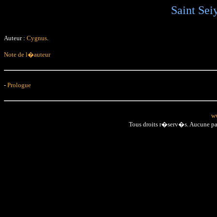
Saint Seiy
Auteur :
Cygnus
.
Note de l�auteur
-
Prologue
ww
Tous droits r�serv�s. Aucune p