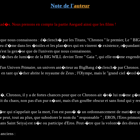
Note de l'
auteur
 Had�s. Nous prenons en compte la partie Asegard ainsi que les films !
que nous connaissons : d�clench� par les Titans, "Chronos " le premier, Le " BIG
eu d'�me dans les �toiles et les plan�tes qui en vinrent � existence, r�pandant a
 n'est la gen�se que de l'univers que nous connaissons.
 fl�ches de lumi�re de la BIG WILL devint Terre " Gaia ", qui elle-m�me engendra l
reste d'un Univers Primaire, un univers ant�rieur au BigBang d�clench� par Chronos.
iel en tant qu'�ther abrite le royaume de Zeus ; l'Olympe, mais le "grand ciel �toil
 Chronos, il y a de fortes chances pour que ce Chronos ait �t� lui m�me g�n�r�
ut droit du chaos, non pas d'un pur n�ant, mais d'un gouffre obscur et sans fond qui
qui n'appelait que la mort, l'on est pass� � un ordonnancement de mati�re qui ne
peut, tout au plus, que subodorer le nom du " responsable " ; EROS, l'Eros primordi
 Saint Seiya) est n�e ou participe d'Eros. Peut-�tre que la volont� des dieux n'es
 anciens :