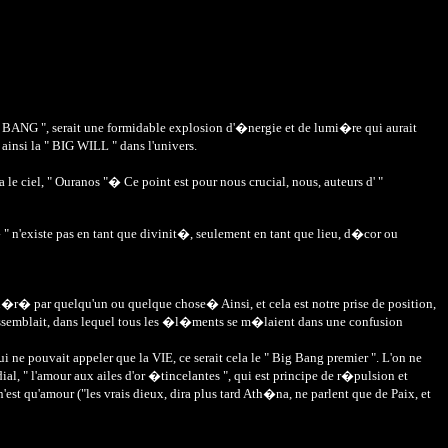
 BANG ", serait une formidable explosion d'�nergie et de lumi�re qui aurait
insi la " BIG WILL " dans l'univers.
e ciel, " Ouranos "� Ce point est pour nous crucial, nous, auteurs d' "
� " n'existe pas en tant que divinit�, seulement en tant que lieu, d�cor ou
 par quelqu'un ou quelque chose� Ainsi, et cela est notre prise de position,
 y ressemblait, dans lequel tous les �l�ments se m�laient dans une confusion
 pouvait appeler que la VIE, ce serait cela le " Big Bang premier ". L'on ne
al, " l'amour aux ailes d'or �tincelantes ", qui est principe de r�pulsion et
t qu'amour ("les vrais dieux, dira plus tard Ath�na, ne parlent que de Paix, et