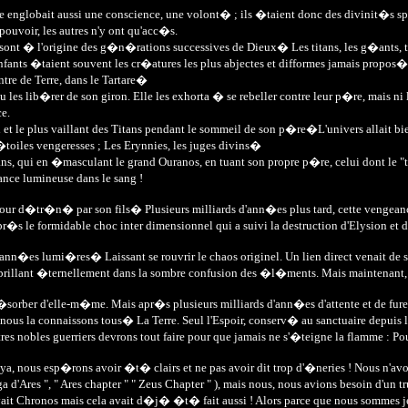
 englobait aussi une conscience, une volont� ; ils �taient donc des divinit�s s
ouvoir, les autres n'y ont qu'acc�s.
sont � l'origine des g�n�rations successives de Dieux� Les titans, les g�ants, tous
enfants �taient souvent les cr�atures les plus abjectes et difformes jamais propos
ntre de Terre, dans le Tartare�
ulu les lib�rer de son giron. Elle les exhorta � se rebeller contre leur p�re, mais ni
ce.
and et le plus vaillant des Titans pendant le sommeil de son p�re�L'univers allait 
 �toiles vengeresses ; Les Erynnies, les juges divins�
ans, qui en �masculant le grand Ouranos, en tuant son propre p�re, celui dont le
nce lumineuse dans le sang !
 jour d�tr�n� par son fils� Plusieurs milliards d'ann�es plus tard, cette vengeanc
pr�s le formidable choc inter dimensionnel qui a suivi la destruction d'Elysion et 
 d'ann�es lumi�res� Laissant se rouvrir le chaos originel. Un lien direct venait de
brillant �ternellement dans la sombre confusion des �l�ments. Mais maintenant, m
 r�sorber d'elle-m�me. Mais apr�s plusieurs milliards d'ann�es d'attente et de fureu
e nous la connaissons tous� La Terre. Seul l'Espoir, conserv� au sanctuaire depui
res nobles guerriers devrons tout faire pour que jamais ne s'�teigne la flamme : 
ya, nous esp�rons avoir �t� clairs et ne pas avoir dit trop d'�neries ! Nous n'av
'Ares ", " Ares chapter " " Zeus Chapter " ), mais nous, nous avions besoin d'un 
 avait Chronos mais cela avait d�j� �t� fait aussi ! Alors parce que nous sommes