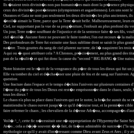
Ils �taient trois divinit�s non pas humanis�es mais dont la pr�sence physique
ceux des divinit�s post�rieures (olympiennes et asgardiennes). Les uns sont le p
Ouranos et Gaia ne sont pas seulement les deux divinit�s les plus anciennes, ils 
�toil� aimait la Terre, parce que la Terre �tait belle. Malheureusement, leurs 
Ciel, ne supportant pas la vue de sa prog�niture, l'enfouit au plus profond du ve
Un jour, Terre m�re souffrant de l'injustice et de la sentence faite � ses fils, vo
ciel �toil�. Aucune force ne pouvant le faire tomber, l'on eut recours � la mali
Des profondeurs de Terre fut extraite une faux sublime dont se saisit le plus gr
na�tre. Trois gouttes du sang de ciel plurent sur terre, de l� naquirent les trois
A qui ou � quoi attribuer cela ? A Chronos, pr�cis�ment, au plus grand des tit
pan de la r�alit� et qui fut donc la cause du "second " BIG BANG � Une naissa
Notre histoire est le r�cit de la vengeance du p�re de tous les dieux qui fut un
Elle va tomber du ciel et d�cha�ner une pluie de feu et de sang sur l'univers. A
question.
Une fracture dans l'espace et le temps d�chira l'univers sur plusieurs centaines
l'�me du p�re de tous les Dieux est rest�e emprisonn�e dans le chaos, seule, 
tous les dieux !
Le chaos n'a plus sa place dans l'univers qui est le notre, la br�che aurait du se
maintiendra le chaos ouvert jusqu'� ce qu'il d�truise tout, et la premi�re cibl
faire refermer le chaos ; les chevaliers de la d�esse Ath�na, accompagn�s d'aut
Voil� ^_^, cette fic n�cessitait une r�-appropriation de l'Hypermythe Saint Sei
Ar�s ; cela a d�j� souvent �t� fait, de fa�on admirable de surcro�t ("la saga d
mythologie ce qu'il y avait d'int�ressant comme Dieu avant Zeus et Ares ; il y