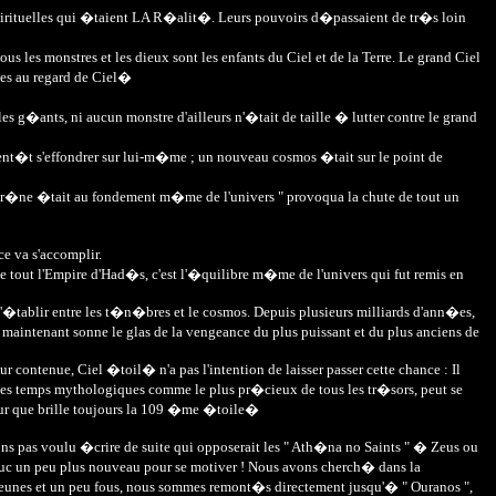
pirituelles qui �taient LA R�alit�. Leurs pouvoirs d�passaient de tr�s loin
 les monstres et les dieux sont les enfants du Ciel et de la Terre. Le grand Ciel
�es au regard de Ciel�
 les g�ants, ni aucun monstre d'ailleurs n'�tait de taille � lutter contre le grand
bient�t s'effondrer sur lui-m�me ; un nouveau cosmos �tait sur le point de
 "tr�ne �tait au fondement m�me de l'univers " provoqua la chute de tout un
e va s'accomplir.
de tout l'Empire d'Had�s, c'est l'�quilibre m�me de l'univers qui fut remis en
 s'�tablir entre les t�n�bres et le cosmos. Depuis plusieurs milliards d'ann�es,
aintenant sonne le glas de la vengeance du plus puissant et du plus anciens de
r contenue, Ciel �toil� n'a pas l'intention de laisser passer cette chance : Il
s les temps mythologiques comme le plus pr�cieux de tous les tr�sors, peut se
Pour que brille toujours la 109 �me �toile�
ons pas voulu �crire de suite qui opposerait les " Ath�na no Saints " � Zeus ou
truc un peu plus nouveau pour se motiver ! Nous avons cherch� dans la
 jeunes et un peu fous, nous sommes remont�s directement jusqu'� " Ouranos ",