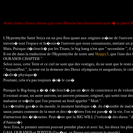
Avant toutes choses, disons que cette Histoire fait directement suite � la partie
L'Hypermythe Saint Seiya est un peu flou quant aux origines m�me de l'univers 
travers� tout l'espace et fa�onn� l'univers que nous connaissons, mettant un p
Mais, Puisque d�clench� par les Titans, le big bang n'est que " secondaire ", il
Il est dit dans la traduction de l'Hypermythe de notre ami
Skippy5
, que l'une des
OURANOS CHAPTER ".
Selon nous, cette Terre et ce ciel ne sont que des vestiges, ils ne sont que le 
" Aujourd'hui ", la terre est la demeure des Dieux olympiens et asegardiens, le c
r�alit� physique�
Pourtant, cela n'a pas toujours �t� le cas�
Puisque le Big-bang a �t� d�clench� par un �tre de conscience et de volont�,
il existait avant, un autre univers, un univers primaire, originel, qui sortit to
malsaine et st�rile que l'on pourrait au fond appeler " Mort ".
La v�ritable gen�se du monde, le moment fatidique o�, du d�sordre de mati�re 
saura jamais comment de la mort et des t�n�bres l'on est pass� � la vie, l'on ne 
d'attraction des �l�ments. Peut-�tre que la BIG WILL ("volont� des dieux " dans
d'Amour�)
Avec Eros, le premier univers pouvait prendre place et avec lui, les dieux les plus
GAIA, OURANOS et PONTOS (l'oc�an, ce fleuve qui entoure le monde).