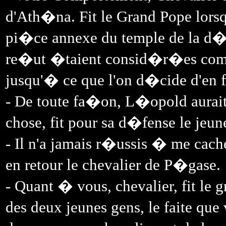
d'Ath�na. Fit le Grand Pope lorsq
pi�ce annexe du temple de la d�e
re�ut �taient consid�r�es comme
jusqu'� ce que l'on d�cide d'en fa
- De toute fa�on, L�opold aurait 
chose, fit pour sa d�fense le jeu
- Il n'a jamais r�ussis � me cach
en retour le chevalier de P�gase.
- Quant � vous, chevalier, fit le g
des deux jeunes gens, le faite qu