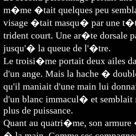
m�me �tait quelques peu semblab
visage �tait masqu� par une t�te 
trident court. Une ar�te dorsale pa
jusqu'� la queue de l'�tre.
Le troisi�me portait deux ailes da
d'un ange. Mais la hache � double
qu'il maniait d'une main lui donna
d'un blanc immacul� et semblait 
plus de puissance.
Quant au quatri�me, son armure �t
� la main. Comme ses compagnons