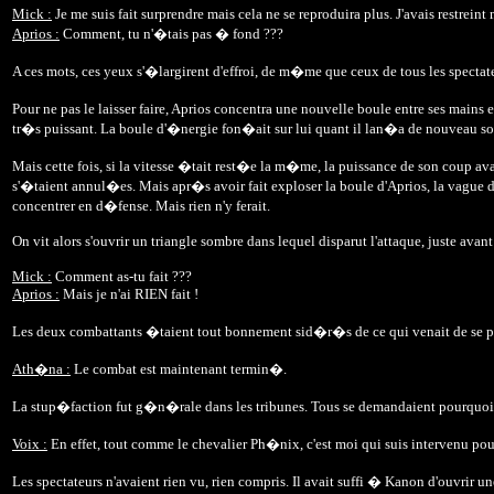
Mick :
Je me suis fait surprendre mais cela ne se reproduira plus. J'avais restreint
Aprios :
Comment, tu n'�tais pas � fond ???
A ces mots, ces yeux s'�largirent d'effroi, de m�me que ceux de tous les spe
Pour ne pas le laisser faire, Aprios concentra une nouvelle boule entre ses mai
tr�s puissant. La boule d'�nergie fon�ait sur lui quant il lan�a de nouveau so
Mais cette fois, si la vitesse �tait rest�e la m�me, la puissance de son coup av
s'�taient annul�es. Mais apr�s avoir fait exploser la boule d'Aprios, la vague d
concentrer en d�fense. Mais rien n'y ferait.
On vit alors s'ouvrir un triangle sombre dans lequel disparut l'attaque, juste avant
Mick :
Comment as-tu fait ???
Aprios :
Mais je n'ai RIEN fait !
Les deux combattants �taient tout bonnement sid�r�s de ce qui venait de se pass
Ath�na :
Le combat est maintenant termin�.
La stup�faction fut g�n�rale dans les tribunes. Tous se demandaient pourquoi l
Voix :
En effet, tout comme le chevalier Ph�nix, c'est moi qui suis intervenu p
Les spectateurs n'avaient rien vu, rien compris. Il avait suffi � Kanon d'ouvrir