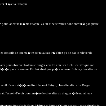
er et �vita l'attaque.
 pour lancer la m�me attaque. Celui-ci se retrouva donc entour� par quatre
es conseils de ton ma�tre car tu aurais tr�s bien pu ne pas te relever de
n ami pour observer Nolam se diriger vers les armures. Celui-ci invoqua son
conf�r�e par son armure. Et c'est ainsi que pr�ta serment Nolam, chevalier de
s'il n'avait d�j� un disciple, moi Shiryu, chevalier divin du Dragon.
ait l'espoir d'avoir pour ma�tre le chevalier du dragon � de nombreux
k, maintenant disciple de Shun. M�me si Aprios n'�tait pas petit, mais plut�t de