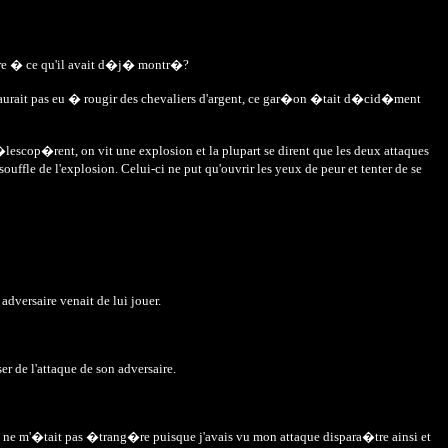
eure � ce qu'il avait d�j� montr�?
 n'aurait pas eu � rougir des chevaliers d'argent, ce gar�on �tait d�cid�ment
lescop�rent, on vit une explosion et la plupart se dirent que les deux attaques
ffle de l'explosion. Celui-ci ne put qu'ouvrir les yeux de peur et tenter de se
dversaire venait de lui jouer.
 de l'attaque de son adversaire.
que ne m'�tait pas �trang�re puisque j'avais vu mon attaque dispara�tre ainsi et