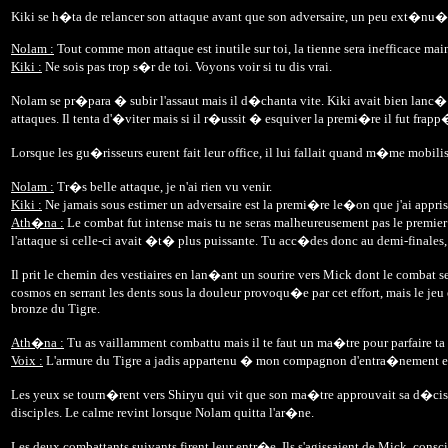
Kiki se h�ta de relancer son attaque avant que son adversaire, un peu ext�nu�, n
Nolam :
Tout comme mon attaque est inutile sur toi, la tienne sera inefficace ma
Kiki :
Ne sois pas trop s�r de toi. Voyons voir si tu dis vrai.
Nolam se pr�para � subir l'assaut mais il d�chanta vite. Kiki avait bien lanc
attaques. Il tenta d'�viter mais si il r�ussit � esquiver la premi�re il fut frapp�
Lorsque les gu�risseurs eurent fait leur office, il lui fallait quand m�me mobili
Nolam :
Tr�s belle attaque, je n'ai rien vu venir.
Kiki :
Ne jamais sous estimer un adversaire est la premi�re le�on que j'ai appris
Ath�na :
Le combat fut intense mais tu ne seras malheureusement pas le premier �
l'attaque si celle-ci avait �t� plus puissante. Tu acc�des donc au demi-finales, t
Il prit le chemin des vestiaires en lan�ant un sourire vers Mick dont le combat s
cosmos en serrant les dents sous la douleur provoqu�e par cet effort, mais le jeu 
bronze du Tigre.
Ath�na :
Tu as vaillamment combattu mais il te faut un ma�tre pour parfaire ta
Voix :
L'armure du Tigre a jadis appartenu � mon compagnon d'entra�nement et j
Les yeux se tourn�rent vers Shiryu qui vit que son ma�tre approuvait sa d�ci
disciples. Le calme revint lorsque Nolam quitta l'ar�ne.
Les deux combattants suivants firent leur entr�e. Ils s'agissaient de Mick, consci