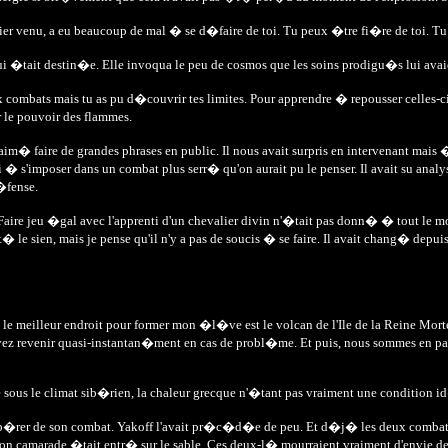
premier venu, a eu beaucoup de mal � se d�faire de toi. Tu peux �tre fi�re de toi. 
i lui �tait destin�e. Elle invoqua le peu de cosmos que les soins prodigu�s lui ava
 combats mais tu as pu d�couvrir tes limites. Pour apprendre � repousser celles-ci
 le pouvoir des flammes.
 aim� faire de grandes phrases en public. Il nous avait surpris en intervenant mais 
i � s'imposer dans un combat plus serr� qu'on aurait pu le penser. Il avait su analys
d�fense.
. Faire jeu �gal avec l'apprenti d'un chevalier divin n'�tait pas donn� � tout le mo
le sien, mais je pense qu'il n'y a pas de soucis � se faire. Il avait chang� depuis
s le meilleur endroit pour former mon �l�ve est le volcan de l'Ile de la Reine Mo
z revenir quasi-instantan�ment en cas de probl�me. Et puis, nous sommes en pa
 que sous le climat sib�rien, la chaleur grecque n'�tant pas vraiment une condition
cup�rer de son combat. Yakoff l'avait pr�c�d�e de peu. Et d�j� les deux combatta
on camarade �tait entr� sur le sable. Ces deux-l� mourraient vraiment d'envie de