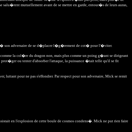
e salu�rent mutuellement avant de se mettre en garde, entour�s de leurs auras,
ffi � son adversaire de se d�placer l�g�rement de cot� pour l'�viter.
 pas comme la col�re du dragon non, mais plus comme un poing g�ant se dirigeant
prot�ger ou tenter d'absorber l'attaque, la puissance �tait telle qu'il se fit
r, luttant pour ne pas s'effondrer. Par respect pour son adversaire, Mick se remit
nsistait en l'explosion de cette boule de cosmos condens�. Mick ne put rien faire