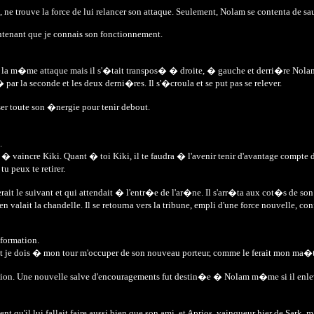
e trouve la force de lui relancer son attaque. Seulement, Nolam se contenta de saut
intenant que je connais son fonctionnement.
� la m�me attaque mais il s'�tait transpos� � droite, � gauche et derri�re Nolam
 par la seconde et les deux derni�res. Il s'�croula et se put pas se relever.
ser toute son �nergie pour tenir debout.
.
 vaincre Kiki. Quant � toi Kiki, il te faudra � l'avenir tenir d'avantage compte d
u peux te retirer.
erait le suivant et qui attendait � l'entr�e de l'ar�ne. Il s'arr�ta aux cot�s de so
en valait la chandelle. Il se retourna vers la tribune, empli d'une force nouvelle, 
 formation.
e dois � mon tour m'occuper de son nouveau porteur, comme le ferait mon ma�tre 
sion. Une nouvelle salve d'encouragements fut destin�e � Nolam m�me si il enlev
ent qu'il lui fallait faire aussi bien que son ami, et Aprios, vainqueur hier de Sar