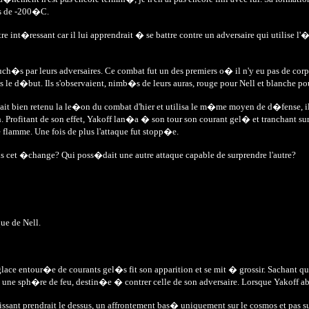
rs de -200�C.
re int�ressant car il lui apprendrait � se battre contre un adversaire qui utilise 
ch�s par leurs adversaires. Ce combat fut un des premiers o� il n'y eu pas de cor
s le d�but. Ils s'observaient, nimb�s de leurs auras, rouge pour Nell et blanche po
vait bien retenu la le�on du combat d'hier et utilisa le m�me moyen de d�fense, il
n. Profitant de son effet, Yakoff lan�a � son tour son courant gel� et tranchant sur 
flamme. Une fois de plus l'attaque fut stopp�e.
ans cet �change? Qui poss�dait une autre attaque capable de surprendre l'autre?
que de Nell.
lace entour�e de courants gel�s fit son apparition et se mit � grossir. Sachant que
it une sph�re de feu, destin�e � contrer celle de son adversaire. Lorsque Yakoff abatt
sant prendrait le dessus, un affrontement bas� uniquement sur le cosmos et pas sur