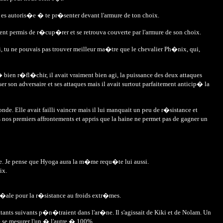
Tu es autoris�e � te pr�senter devant l'armure de ton choix.
ient permis de r�cup�rer et se retrouva couverte par l'armure de son choix.
, tu ne pouvais pas trouver meilleur ma�tre que le chevalier Ph�nix, qui,
� bien r�fl�chir, il avait vraiment bien agi, la puissance des deux attaques
er son adversaire et ses attaques mais il avait surtout parfaitement anticip� la
nde. Elle avait failli vaincre mais il lui manquait un peu de r�sistance et
 nos premiers affrontements et appris que la haine ne permet pas de gagner un
rte. Je pense que Hyoga aura la m�me requ�te lui aussi.
ix.
 id�ale pour la r�sistance au froids extr�mes.
nts suivants p�n�traient dans l'ar�ne. Il s'agissait de Kiki et de Nolam. Un
 se mesurer l'un � l'autre � 100%.