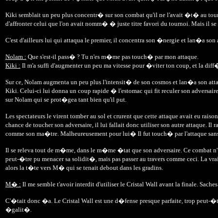
Kiki semblait un peu plus concentr� sur son combat qu'il ne l'avait �t� au tour
d'affronter celui que l'on avait nomm� � juste titre favori du tournoi. Mais il s
C'est d'ailleurs lui qui attaqua le premier, il concentra son �nergie et lan�a so
Nolam :
Que s'est-il pass� ? Tu n'es m�me pas touch� par mon attaque.
Kiki :
Il m'a suffi d'augmenter un peu ma vitesse pour �viter ton coup, et la diff
Sur ce, Nolam augmenta un peu plus l'intensit� de son cosmos et lan�a son attaqu
Kiki. Celui-ci lui donna un coup rapide � l'estomac qui fit reculer son adversai
sur Nolam qui se prot�gea tant bien qu'il put.
Les spectateurs le virent tomber au sol et crurent que cette attaque avait eu rai
chance de toucher son adversaire, il lui fallait donc utiliser son autre attaque. I
comme son ma�tre. Malheureusement pour lui� Il fut touch� par l'attaque sans
Il se releva tout de m�me, dans le m�me �tat que son adversaire. Ce combat n'�
peut-�tre pu menacer sa solidit�, mais pas passer au travers comme ceci. La vrai ra
alors la t�te vers M� qui se tenait debout dans les gradins.
M� :
Il me semble t'avoir interdit d'utiliser le Cristal Wall avant la finale. Sach
C'�tait donc �a. Le Cristal Wall est une d�fense presque parfaite, trop peut-�t
�galit�.