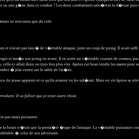
age ou une g�ne dans ce combat ? Les deux combattants salu�rent la d�esse puis s
mais ne rencontra que du vide.
on et n'avait pas lanc� de v�ritable attaque, juste un coup de poing. Il avait su
�nergie et lan�a son poing en avant. Il en sortit un v�ritable courant de cosmos,
elle-ci allait deux ou trois fois plus vite. Aprios eut beau tendre les mains pour se 
omber � plat ventre sur le sable de l'ar�ne.
du jeune apprenti et ce qu'ils avaient vu les sid�rait. Mais on vit Aprios se releve
oduire. Il va falloir que je tente autre chose.
est pas assez puissante.
 que la boule n'�tait que la premi�re �tape de l'attaque. La v�ritable puissance co
semblable � celui de son adversaire.