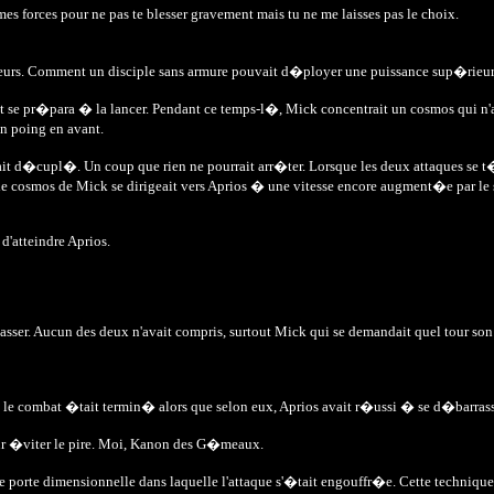
 mes forces pour ne pas te blesser gravement mais tu ne me laisses pas le choix.
ctateurs. Comment un disciple sans armure pouvait d�ployer une puissance sup�ri
ns et se pr�para � la lancer. Pendant ce temps-l�, Mick concentrait un cosmos qui
n poing en avant.
ait d�cupl�. Un coup que rien ne pourrait arr�ter. Lorsque les deux attaques se t�
e cosmos de Mick se dirigeait vers Aprios � une vitesse encore augment�e par le sou
 d'atteindre Aprios.
er. Aucun des deux n'avait compris, surtout Mick qui se demandait quel tour son a
e combat �tait termin� alors que selon eux, Aprios avait r�ussi � se d�barrasser
our �viter le pire. Moi, Kanon des G�meaux.
 une porte dimensionnelle dans laquelle l'attaque s'�tait engouffr�e. Cette techni