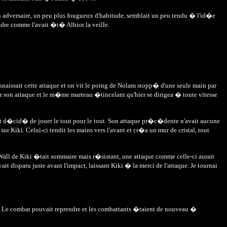
on adversaire, un peu plus fougueux d'habitude, semblait un peu tendu � l'id�e
endre comme l'avait �t� Albior la veille.
nnaissait cette attaque et on vit le poing de Nolam stopp� d'une seule main par
cer son attaque et le m�me marteau �tincelant qu'hier se dirigea � toute vitesse
avait d�cid� de jouer le tout pour le tout. Son attaque pr�c�dente n'avait aucune
ur Kiki. Celui-ci tendit les mains vers l'avant et cr�a un mur de cristal, tout
all de Kiki �tait sommaire mais r�sistant, une attaque comme celle-ci aurait
it disparu juste avant l'impact, laissant Kiki � la merci de l'attaque. Je tournai
nir. Le combat pouvait reprendre et les combattants �taient de nouveau �