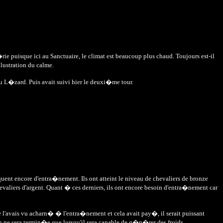
ie puisque ici au Sanctuaire, le climat est beaucoup plus chaud. Toujours est-il
lustration du calme.
du L�zard. Puis avait suivi hier le deuxi�me tour.
uent encore d'entra�nement. Ils ont atteint le niveau de chevaliers de bronze
valiers d'argent. Quant � ces derniers, ils ont encore besoin d'entra�nement car
e l'avais vu acharn� � l'entra�nement et cela avait pay�, il serait puissant
on ne sera termin�e que lorsqu'il sera capable de g�n�rer des froids