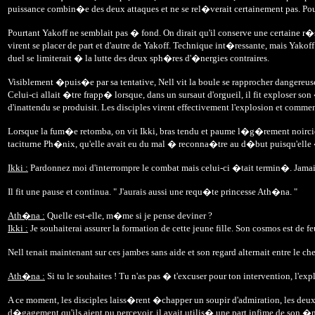
puissance combin�e des deux attaques et ne se rel�verait certainement pas. Pou
Pourtant Yakoff ne semblait pas � fond. On dirait qu'il conserve une certaine r
virent se placer de part et d'autre de Yakoff. Technique int�ressante, mais Yakof
duel se limiterait � la lutte des deux sph�res d'�nergies contraires.
Visiblement �puis�e par sa tentative, Nell vit la boule se rapprocher dangereus
Celui-ci allait �tre frapp� lorsque, dans un sursaut d'orgueil, il fit exploser 
d'inattendu se produisit. Les disciples virent effectivement l'explosion et comm
Lorsque la fum�e retomba, on vit Ikki, bras tendu et paume l�g�rement noircie, q
taciturne Ph�nix, qu'elle avait eu du mal � reconna�tre au d�but puisqu'elle �ta
Ikki :
Pardonnez moi d'interrompre le combat mais celui-ci �tait termin�. Jamais e
Il fit une pause et continua. " J'aurais aussi une requ�te princesse Ath�na. "
Ath�na :
Quelle est-elle, m�me si je pense deviner ?
Ikki :
Je souhaiterai assurer la formation de cette jeune fille. Son cosmos est de f
Nell tenait maintenant sur ces jambes sans aide et son regard alternait entre le ch
Ath�na :
Si tu le souhaites ! Tu n'as pas � t'excuser pour ton intervention, l'ex
A ce moment, les disciples laiss�rent �chapper un soupir d'admiration, les deu
d�gagement qu'ils aient pu percevoir, il avait utilis� une part infime de son 