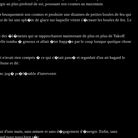
ergie au plus profond de soi, poussant son cosmos au maximum.
r brusquement son cosmos et produire une dizaines de petites boules de feu qui
r de lui une sph�re de glace sur laquelle virent s'�craser les boules de feu. Le
tte des �l�ments qui se rapprochaient maintenant de plus en plus de Yakoff.
r, elle tomba � genoux et allait �tre frapp�e par le coup lorsque quelque chose
 n'avait rien compris � ce qui s'�tait pass� et regardait d'un air hagard le
bune et dit :
 donc jug� pr�f�rable d'intervenir.
out d'une main, sans armure et sans d�gagement d'�nergie. Enfin, sans
auf pour nous bien s�r.