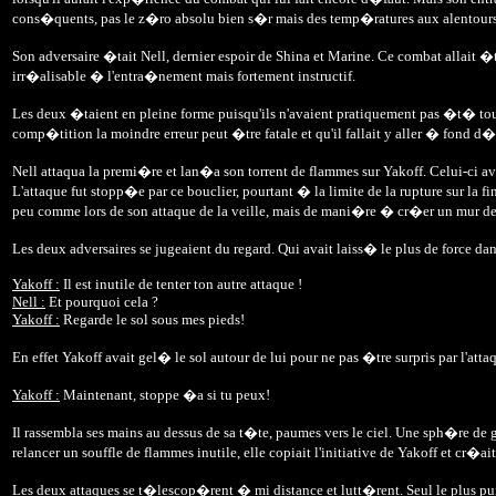
cons�quents, pas le z�ro absolu bien s�r mais des temp�ratures aux alentou
Son adversaire �tait Nell, dernier espoir de Shina et Marine. Ce combat allait �t
irr�alisable � l'entra�nement mais fortement instructif.
Les deux �taient en pleine forme puisqu'ils n'avaient pratiquement pas �t� tou
comp�tition la moindre erreur peut �tre fatale et qu'il fallait y aller � fond d�
Nell attaqua la premi�re et lan�a son torrent de flammes sur Yakoff. Celui-ci a
L'attaque fut stopp�e par ce bouclier, pourtant � la limite de la rupture sur la fi
peu comme lors de son attaque de la veille, mais de mani�re � cr�er un mur de 
Les deux adversaires se jugeaient du regard. Qui avait laiss� le plus de force d
Yakoff :
Il est inutile de tenter ton autre attaque !
Nell :
Et pourquoi cela ?
Yakoff :
Regarde le sol sous mes pieds!
En effet Yakoff avait gel� le sol autour de lui pour ne pas �tre surpris par l'atta
Yakoff :
Maintenant, stoppe �a si tu peux!
Il rassembla ses mains au dessus de sa t�te, paumes vers le ciel. Une sph�re de g
relancer un souffle de flammes inutile, elle copiait l'initiative de Yakoff et cr�a
Les deux attaques se t�lescop�rent � mi distance et lutt�rent. Seul le plus puis