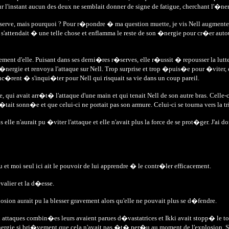
r l'instant aucun des deux ne semblait donner de signe de fatigue, cherchant l'�n
�serve, mais pourquoi ? Pour r�pondre � ma question muette, je vis Nell augmente
f s'attendait � une telle chose et enflamma le reste de son �nergie pour cr�er autou
ement d'elle. Puisant dans ses derni�res r�serves, elle r�ussit � repousser la lu
son �nergie et renvoya l'attaque sur Nell. Trop surprise et trop �puis�e pour �vite
enc�rent � s'inqui�ter pour Nell qui risquait sa vie dans un coup pareil.
ui avait arr�t� l'attaque d'une main et qui tenait Nell de son autre bras. Celle-ci
it sonn�e et que celui-ci ne portait pas son armure. Celui-ci se tourna vers la tri
lle n'aurait pu �viter l'attaque et elle n'avait plus la force de se prot�ger. J'ai
eu et moi seul ici ait le pouvoir de lui apprendre � le contr�ler efficacement.
evalier et la d�esse.
plosion aurait pu la blesser gravement alors qu'elle ne pouvait plus se d�fendre.
x attaques combin�es leurs avaient parues d�vastatrices et Ikki avait stopp� le t
�nergie si bri�vement que cela n'avait pas �t� per�u au moment de l'explosion. S