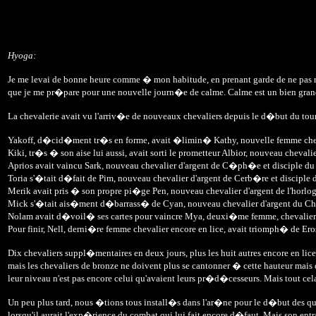
Hyoga:
Je me levai de bonne heure comme � mon habitude, en prenant garde de ne pas r�ve
que je me pr�pare pour une nouvelle journ�e de calme. Calme est un bien grand mo
La chevalerie avait vu l'arriv�e de nouveaux chevaliers depuis le d�but du tour
Yakoff, d�cid�ment tr�s en forme, avait �limin� Kathy, nouvelle femme chevali
Kiki, tr�s � son aise lui aussi, avait sorti le prometteur Albior, nouveau chevalie
Aprios avait vaincu Sark, nouveau chevalier d'argent de C�ph�e et disciple 
Toria s'�tait d�fait de Pim, nouveau chevalier d'argent de Cerb�re et discipl
Merik avait pris � son propre pi�ge Pen, nouveau chevalier d'argent de l'horlog
Mick s'�tait ais�ment d�barrass� de Cyan, nouveau chevalier d'argent du Chie
Nolam avait d�voil� ses cartes pour vaincre Mya, deuxi�me femme, chevalier d'
Pour finir, Nell, derni�re femme chevalier encore en lice, avait triomph� de Ero
Dix chevaliers suppl�mentaires en deux jours, plus les huit autres encore en li
mais les chevaliers de bronze ne doivent plus se cantonner � cette hauteur mais
leur niveau n'est pas encore celui qu'avaient leurs pr�d�cesseurs. Mais tout ce
Un peu plus tard, nous �tions tous install�s dans l'ar�ne pour le d�but des qua
lorsqu'il aurait l'exp�rience du combat qui lui fait encore d�faut. Mais son ent