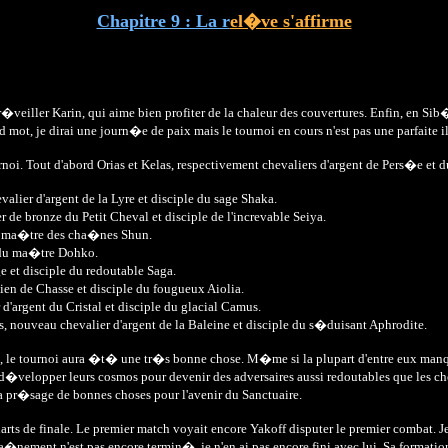
Chapitre 9 : La r
el�ve s'affirme
iller Karin, qui aime bien profiter de la chaleur des couvertures. Enfin, en Sib�r
t, je dirai une journ�e de paix mais le tournoi en cours n'est pas une parfaite il
noi. Tout d'abord Orias et Kelas, respectivement chevaliers d'argent de Pers�e et 
er d'argent de la Lyre et disciple du sage Shaka.
r de bronze du Petit Cheval et disciple de l'increvable Seiya.
du ma�tre des cha�nes Shun.
e du ma�tre Dohko.
e et disciple du redoutable Saga.
n de Chasse et disciple du fougueux Aiolia.
argent du Cristal et disciple du glacial Camus.
s, nouveau chevalier d'argent de la Baleine et disciple du s�duisant Aphrodite.
ce, le tournoi aura �t� une tr�s bonne chose. M�me si la plupart d'entre eux manq
 d�velopper leurs cosmos pour devenir des adversaires aussi redoutables que les che
la pr�sage de bonnes choses pour l'avenir du Sanctuaire.
rts de finale. Le premier match voyait encore Yakoff disputer le premier combat. J
ra�nement n'est pas encore termin�, je n'en ai pas encore fini avec lui. Sa formati