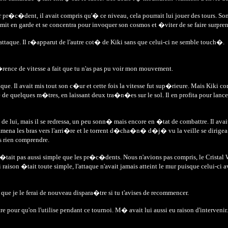
 pr�c�dent, il avait compris qu'� ce niveau, cela pourrait lui jouer des tours. S
e mit en garde et se concentra pour invoquer son cosmos et �viter de se faire surpr
n attaque. Il r�apparut de l'autre cot� de Kiki sans que celui-ci ne semble touch�.
�rence de vitesse a fait que tu n'as pas pu voir mon mouvement.
e. Il avait mis tout son c�ur et cette fois la vitesse fut sup�rieure. Mais Kiki co
re de quelques m�tres, en laissant deux tra�n�es sur le sol. Il en profita pour lan
son de lui, mais il se redressa, un peu sonn� mais encore en �tat de combattre. Il 
l ramena les bras vers l'arri�re et le torrent d�cha�n� d�j� vu la veille se dirigea s
 rien comprendre.
tait pas aussi simple que les pr�c�dents. Nous n'avions pas compris, le Cristal W
ison �tait toute simple, l'attaque n'avait jamais atteint le mur puisque celui-ci ava
es que je le ferai de nouveau dispara�tre si tu t'avises de recommencer.
re pour qu'on l'utilise pendant ce tournoi. M� avait lui aussi eu raison d'interve