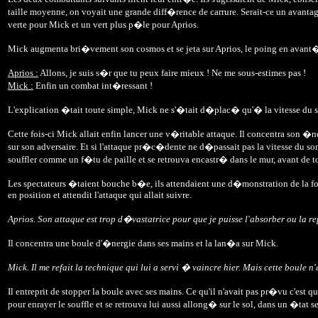
taille moyenne, on voyait une grande diff�rence de carrure. Serait-ce un avant
verte pour Mick et un vert plus p�le pour Aprios.
Mick augmenta bri�vement son cosmos et se jeta sur Aprios, le poing en avant�
Aprios :
Allons, je suis s�r que tu peux faire mieux ! Ne me sous-estimes pas !
Mick :
Enfin un combat int�ressant !
L'explication �tait toute simple, Mick ne s'�tait d�plac� qu'� la vitesse du s
Cette fois-ci Mick allait enfin lancer une v�ritable attaque. Il concentra son 
sur son adversaire. Et si l'attaque pr�c�dente ne d�passait pas la vitesse du son, c
souffler comme un f�tu de paille et se retrouva encastr� dans le mur, avant de t
Les spectateurs �taient bouche b�e, ils attendaient une d�monstration de la force 
en position et attendit l'attaque qui allait suivre.
Aprios. Son attaque est trop d�vastatrice pour que je puisse l'absorber ou la repr
Il concentra une boule d'�nergie dans ses mains et la lan�a sur Mick.
Mick. Il me refait la technique qui lui a servi � vaincre hier. Mais cette boule n'
Il entreprit de stopper la boule avec ses mains. Ce qu'il n'avait pas pr�vu c'est
pour enrayer le souffle et se retrouva lui aussi allong� sur le sol, dans un �tat 