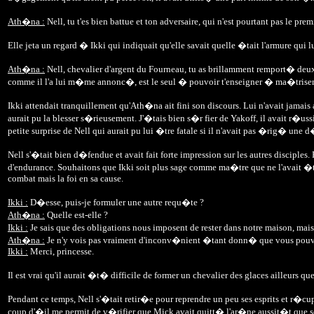
Ath�na :
Nell, tu t'es bien battue et ton adversaire, qui n'est pourtant pas le 
Elle jeta un regard � Ikki qui indiquait qu'elle savait quelle �tait l'armure qu
Ath�na :
Nell, chevalier d'argent du Fourneau, tu as brillamment remport� deux
comme il l'a lui m�me annonc�, est le seul � pouvoir t'enseigner � ma�triser
Ikki attendait tranquillement qu'Ath�na ait fini son discours. Lui n'avait jamais
aurait pu la blesser s�rieusement. J'�tais bien s�r fier de Yakoff, il avait r�uss
petite surprise de Nell qui aurait pu lui �tre fatale si il n'avait pas �rig� une 
Nell s'�tait bien d�fendue et avait fait forte impression sur les autres disciples
d'endurance. Souhaitons que Ikki soit plus sage comme ma�tre que ne l'avait �t� 
combat mais la foi en sa cause.
Ikki :
D�esse, puis-je formuler une autre requ�te ?
Ath�na :
Quelle est-elle ?
Ikki :
Je sais que des obligations nous imposent de rester dans notre maison, mai
Ath�na :
Je n'y vois pas vraiment d'inconv�nient �tant donn� que vous pouve
Ikki :
Merci, princesse.
Il est vrai qu'il aurait �t� difficile de former un chevalier des glaces ailleurs
Pendant ce temps, Nell s'�tait retir�e pour reprendre un peu ses esprits et r�
coup d'�il me permit de v�rifier que Mick avait quitt� l'ar�ne aussit�t que s