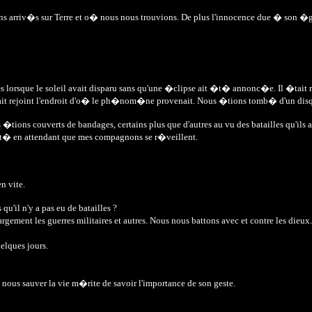
ns arriv�s sur Terre et o� nous nous trouvions. De plus l'innocence due � son �g
s lorsque le soleil avait disparu sans qu'une �clipse ait �t� annonc�e. Il �tait r
it rejoint l'endroit d'o� le ph�nom�ne provenait. Nous �tions tomb� d'un disque 
us �tions couverts de bandages, certains plus que d'autres au vu des batailles qu'ils
�rit� en attendant que mes compagnons se r�veillent.
n vite.
u'il n'y a pas eu de batailles ?
argement les guerres militaires et autres. Nous nous battons avec et contre les dieux.
uelques jours.
e nous sauver la vie m�rite de savoir l'importance de son geste.