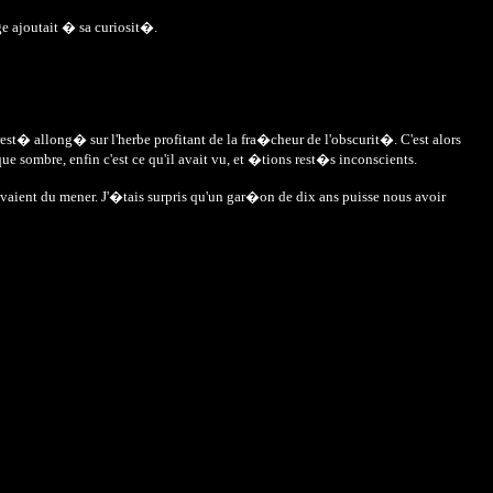
e ajoutait � sa curiosit�.
est� allong� sur l'herbe profitant de la fra�cheur de l'obscurit�. C'est alors
sombre, enfin c'est ce qu'il avait vu, et �tions rest�s inconscients.
 avaient du mener. J'�tais surpris qu'un gar�on de dix ans puisse nous avoir