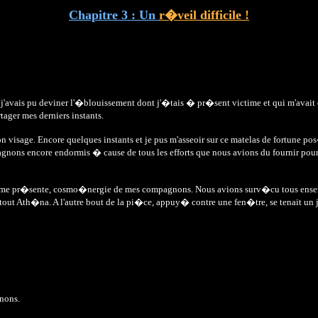
Chapitre 3 : Un
r�veil difficile !
t si j'avais pu deviner l'�blouissement dont j'�tais � pr�sent victime et qui m'avait 
ger mes derniers instants.
n visage. Encore quelques instants et je pus m'asseoir sur ce matelas de fortu
gnons encore endormis � cause de tous les efforts que nous avions du fournir pour
d m�me pr�sente, cosmo�nergie de mes compagnons. Nous avions surv�cu tous ensem
out Ath�na. A l'autre bout de la pi�ce, appuy� contre une fen�tre, se tenait un j
gnons.