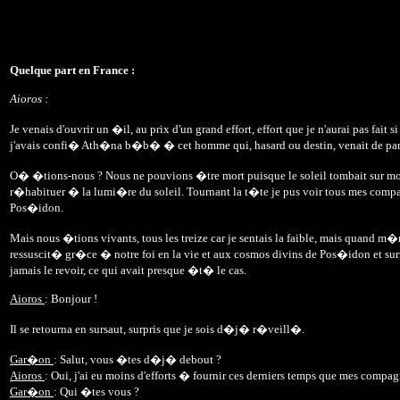
Quelque part en France :
Aioros :
Je venais d'ouvrir un �il, au prix d'un grand effort, effort que je n'aurai pas fai
j'avais confi� Ath�na b�b� � cet homme qui, hasard ou destin, venait de parta
O� �tions-nous ? Nous ne pouvions �tre mort puisque le soleil tombait sur mo
r�habituer � la lumi�re du soleil. Tournant la t�te je pus voir tous mes compa
Pos�idon.
Mais nous �tions vivants, tous les treize car je sentais la faible, mais quan
ressuscit� gr�ce � notre foi en la vie et aux cosmos divins de Pos�idon et surt
jamais le revoir, ce qui avait presque �t� le cas.
Aioros
: Bonjour !
Il se retourna en sursaut, surpris que je sois d�j� r�veill�.
Gar�on
: Salut, vous �tes d�j� debout ?
Aioros
: Oui, j'ai eu moins d'efforts � fournir ces derniers temps que mes compa
Gar�on
: Qui �tes vous ?