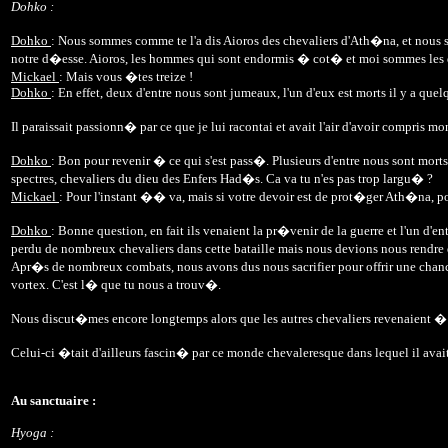
Dohko :
Dohko
: Nous sommes comme te l'a dis Aioros des chevaliers d'Ath�na, et nous
notre d�esse. Aioros, les hommes qui sont endormis � cot� et moi sommes les dou
Mickael
: Mais vous �tes treize !
Dohko
: En effet, deux d'entre nous sont jumeaux, l'un d'eux est morts il y a quel
Il paraissait passionn� par ce que je lui racontai et avait l'air d'avoir compris 
Dohko
: Bon pour revenir � ce qui s'est pass�. Plusieurs d'entre nous sont mo
spectres, chevaliers du dieu des Enfers Had�s. Ca va tu n'es pas trop largu� ?
Mickael
: Pour l'instant �� va, mais si votre devoir est de prot�ger Ath�na, po
Dohko
: Bonne question, en fait ils venaient la pr�venir de la guerre et l'un d
perdu de nombreux chevaliers dans cette bataille mais nous devions nous rendre 
Apr�s de nombreux combats, nous avons dus nous sacrifier pour offrir une chance
vortex. C'est l� que tu nous a trouv�.
Nous discut�mes encore longtemps alors que les autres chevaliers revenaient � e
Celui-ci �tait d'ailleurs fascin� par ce monde chevaleresque dans lequel il avai
Au sanctuaire :
Hyoga :