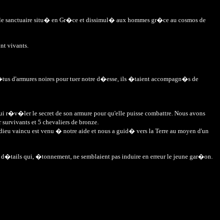
ns le sanctuaire situ� en Gr�ce et dissimul� aux hommes gr�ce au cosmos de
ont vivants.
v�tus d'armures noires pour tuer notre d�esse, ils �taient accompagn�s de
 lui r�v�ler le secret de son armure pour qu'elle puisse combattre. Nous avons
survivants et 5 chevaliers de bronze.
dieu vaincu est venu � notre aide et nous a guid� vers la Terre au moyen d'un
s d�tails qui, �tonnement, ne semblaient pas induire en erreur le jeune gar�on.