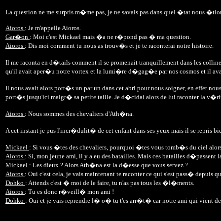
La question ne me surpris m�me pas, je ne savais pas dans quel �tat nous �tio
Aioros
: Je m'appelle Aioros.
Gar�on
: Moi c'est Mickael mais �a ne r�pond pas � ma question.
Aioros
: Dis moi comment tu nous as trouv�s et je te raconterai notre histoire.
Il me raconta en d�tails comment il se promenait tranquillement dans les colline
qu'il avait aper�u notre vortex et la lumi�re d�gag�e par nos cosmos et il ava
Il nous avait alors port�s un par un dans cet abri pour nous soigner, en effet no
port�s jusqu'ici malgr� sa petite taille. Je d�cidai alors de lui raconter la v
Aioros
: Nous sommes des chevaliers d'Ath�na.
A cet instant je pus l'incr�dulit� de cet enfant dans ses yeux mais il se repris bie
Mickael
: Si vous �tes des chevaliers, pourquoi �tes vous tomb�s du ciel alors q
Aioros
: Si, mon jeune ami, il y a eu des batailles. Mais ces batailles d�passent l
Mickael
: Les dieux ? Alors Ath�na est la d�esse que vous servez ?
Aioros
: Oui c'est cela, je vais maintenant te raconter ce qui s'est pass� depuis q
Dohko
: Attends c'est � moi de le faire, tu n'as pas tous les �l�ments.
Aioros
: Tu es donc r�veill� mon ami !
Dohko
: Oui et je vais reprendre l� o� tu t'es arr�t� car notre ami qui vient d