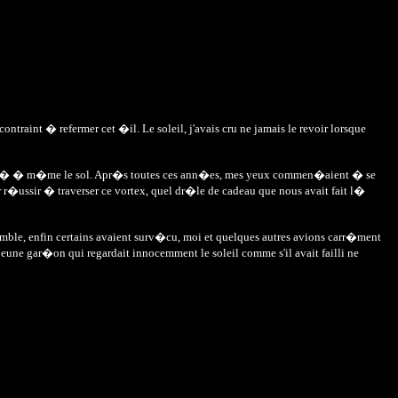
contraint � refermer cet �il. Le soleil, j'avais cru ne jamais le revoir lorsque
ne pos� � m�me le sol. Apr�s toutes ces ann�es, mes yeux commen�aient � se
 r�ussir � traverser ce vortex, quel dr�le de cadeau que nous avait fait l�
ble, enfin certains avaient surv�cu, moi et quelques autres avions carr�ment
eune gar�on qui regardait innocemment le soleil comme s'il avait failli ne