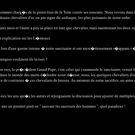
 sommes charg�s de la protection de la Terre contre ses ennemis. Nous vivons da
ze chevaliers d'or, un par signe du zodiaque, les plus puissants de notre ordre.
ques mois et l'autre a pris sa place en tant que chevalier, mais maintenant les deux s
mon explication sur les G�meaux.
rts lors d'une guerre interne � notre sanctuaire et ont myst�rieusement r�apparu 
urquoi voulaient-ils la tuer ?
'entre eux, le pr�c�dent Grand Pope, c'est celui qui commande le sanctuaire, venait
dans le monde des morts d�fendre notre d�esse, nous, les quelques chevaliers d'or 
 de continuer � ces chevaliers de bronze. Au moment de notre sacrifice, un autre 
ux les uns apr�s les autres et rejoignaient la discussion pour ajouter de multiple
t mis un premier pied en " sauvant les sauveurs des hommes ", quel paradoxe !