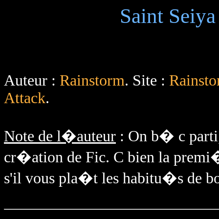
Saint Seiya
Auteur :
Rainstorm
. Site :
Rainst
Attack
.
Note de l�auteur
: On b� c parti,
cr�ation de Fic. C bien la premi�
s'il vous pla�t les habitu�s de bo