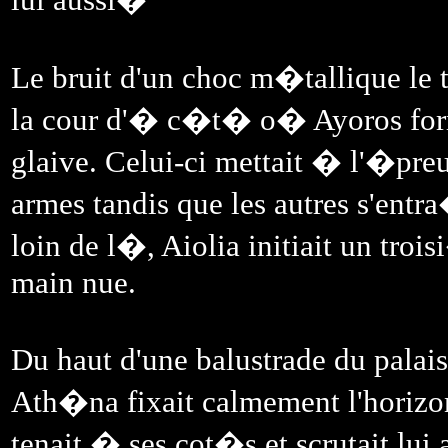
Le bruit d'un choc m�tallique le t
la cour d'� c�t� o� Ayoros for
glaive. Celui-ci mettait � l'�pr
armes tandis que les autres s'en
loin de l�, Aiolia initiait un tr
main nue.
Du haut d'une balustrade du pala
Ath�na fixait calmement l'horizo
tenait � ses cot�s et scrutait lui 