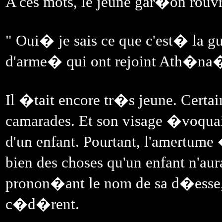
A ces mots, le jeune gar�on rouvr
" Oui� je sais ce que c'est� la 
d'arme� qui ont rejoint Ath�na
Il �tait encore tr�s jeune. Certai
camarades. Et son visage �voquai
d'un enfant. Pourtant, l'amertume
bien des choses qu'un enfant n'aura
pronon�ant le nom de sa d�esse, d
c�d�rent.