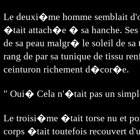
Le deuxi�me homme semblait d'
�tait attach�e � sa hanche. Ses 
de sa peau malgr� le soleil de sa t
rang de par sa tunique de tissu re
ceinturon richement d�cor�e.
" Oui� Cela n'�tait pas un sim
Le troisi�me �tait torse nu et por
corps �tait toutefois recouvert d'