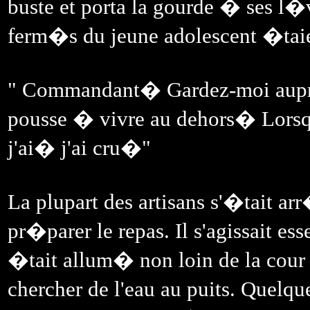
buste et porta la gourde � ses l�vr
ferm�s du jeune adolescent �tai
" Commandant� Gardez-moi aupr�
pousse � vivre au dehors� Lorsq
j'ai� j'ai cru�"
La plupart des artisans s'�tait 
pr�parer le repas. Il s'agissait es
�tait allum� non loin de la cour 
chercher de l'eau au puits. Que