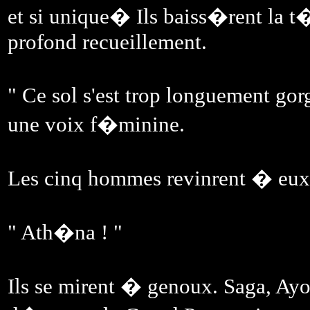
et si unique� Ils baiss�rent la 
profond recueillement.
" Ce sol s'est trop longuement go
une voix f�minine.
Les cinq hommes revinrent � eux 
" Ath�na ! "
Ils se mirent � genoux. Saga, Ayor