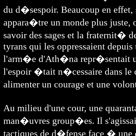
du d�sespoir. Beaucoup en effet,
appara�tre un monde plus juste, 
savoir des sages et la fraternit� d
tyrans qui les oppressaient depuis 
l'arm�e d'Ath�na repr�sentait u
l'espoir �tait n�cessaire dans le
alimenter un courage et une vol
Au milieu d'une cour, une quaran
man�uvres group�es. Il s'agissait 
tactiques de d�fense face � une c