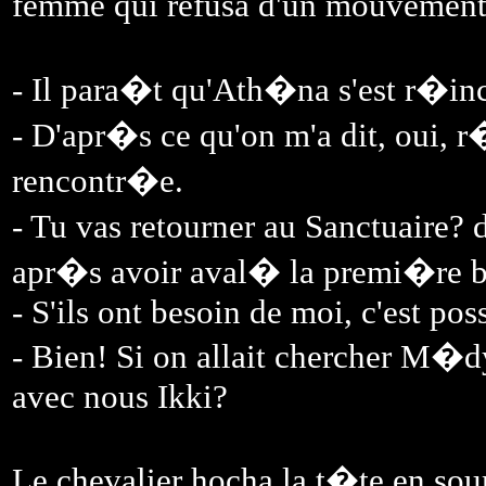
femme qui refusa d'un mouvement
- Il para�t qu'Ath�na s'est r�inca
- D'apr�s ce qu'on m'a dit, oui, r�
rencontr�e.
- Tu vas retourner au Sanctuaire
apr�s avoir aval� la premi�re 
- S'ils ont besoin de moi, c'est pos
- Bien! Si on allait chercher M�dy
avec nous Ikki?
Le chevalier hocha la t�te en sour