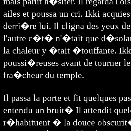
mais parut h�siter. Il regarda l'o
ailes et poussa un cri. Ikki acquie
derri�re lui. Il cligna des yeux d
l'autre c�t� n'�tait que d�solat
la chaleur y �tait �touffante. Ikk
poussi�reuses avant de tourner les
fra�cheur du temple.
Il passa la porte et fit quelques pa
entendu un bruit� Il attendit que
r�habituent � la douce obscurit�