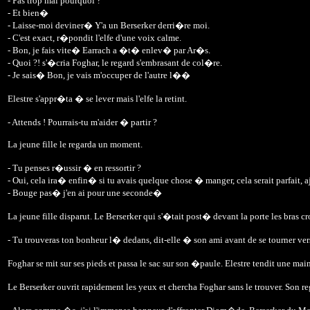
- Pas trop mal pourquoi ?
- Et bien�
- Laisse-moi deviner� Y'a un Berserker derri�re moi.
- C'est exact, r�pondit l'elfe d'une voix calme.
- Bon, je fais vite� Earrach a �t� enlev� par Ar�s.
- Quoi ?! s'�cria Foghar, le regard s'embrasant de col�re.
- Je sais� Bon, je vais m'occuper de l'autre l��
Elestre s'appr�ta � se lever mais l'elfe la retint.
- Attends ! Pourrais-tu m'aider � partir ?
La jeune fille le regarda un moment.
- Tu penses r�ussir � en ressortir ?
- Oui, cela ira� enfin� si tu avais quelque chose � manger, cela serait parfait,
- Bouge pas� j'en ai pour une seconde�
La jeune fille disparut. Le Berserker qui s'�tait post� devant la porte les bra
- Tu trouveras ton bonheur l� dedans, dit-elle � son ami avant de se tourner vers
Foghar se mit sur ses pieds et passa le sac sur son �paule. Elestre tendit une main
Le Berserker ouvrit rapidement les yeux et chercha Foghar sans le trouver. Son rega