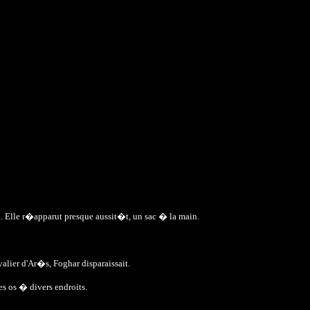
x. Elle r�apparut presque aussit�t, un sac � la main.
valier d'Ar�s, Foghar disparaissait.
des os � divers endroits.