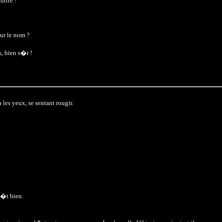
rtre !
ur le nom ?
s, bien s�r !
les yeux, se sentant rougir.
a�t bien.