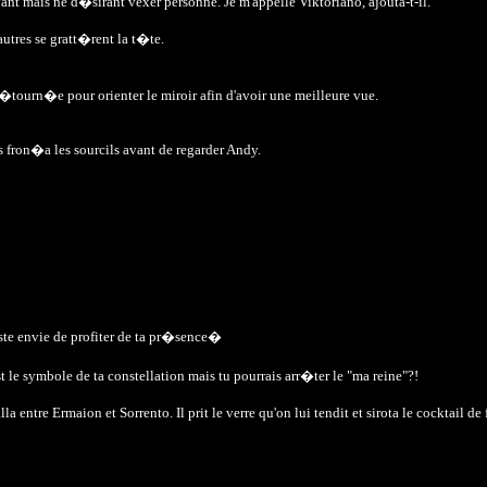
t mais ne d�sirant vexer personne. Je m'appelle Viktoriano, ajouta-t-il.
'autres se gratt�rent la t�te.
 d�tourn�e pour orienter le miroir afin d'avoir une meilleure vue.
s fron�a les sourcils avant de regarder Andy.
te envie de profiter de ta pr�sence�
le symbole de ta constellation mais tu pourrais arr�ter le "ma reine"?!
ntre Ermaion et Sorrento. Il prit le verre qu'on lui tendit et sirota le cocktail de