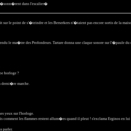
s r�sonn�rent dans l'escalier�
sur le point de s'�teindre et les Berserkers n'�taient pas encore sortis de la maiso
ntendu le ma�tre des Profondeurs. Tartare donna une claque sonore sur l'�paule du 
be horloge ?
la derni�re marche.
 yeux sur l'horloge.
is comment les flammes restent allum�es quand il pleut ! s'exclama Erginos en lui p
 parler.