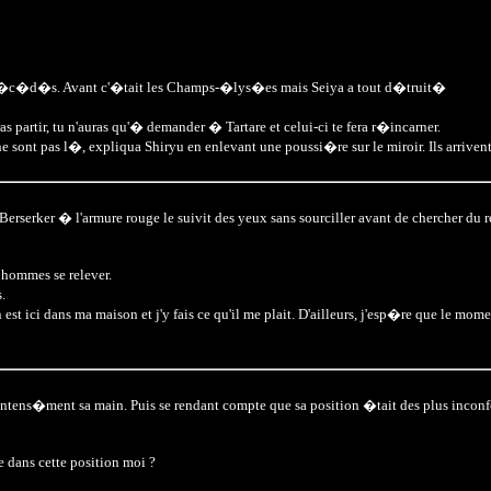
�ros d�c�d�s. Avant c'�tait les Champs-�lys�es mais Seiya a tout d�truit�
as partir, tu n'auras qu'� demander � Tartare et celui-ci te fera r�incarner.
ne sont pas l�, expliqua Shiryu en enlevant une poussi�re sur le miroir. Ils arriv
e Berserker � l'armure rouge le suivit des yeux sans sourciller avant de chercher d
 hommes se relever.
.
n est ici dans ma maison et j'y fais ce qu'il me plait. D'ailleurs, j'esp�re que le m
 intens�ment sa main. Puis se rendant compte que sa position �tait des plus inconfo
e dans cette position moi ?