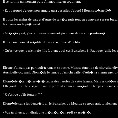
Il se tortilla un moment puis s'immobilisa en soupirant.
- Et pourquoi y'a que mon armure qu'a des ailes d'abord ! Bon, syst�me D�
Il posta les mains de part et d'autre de sa t�te puis tout en appuyant sur ses bras,
les mains sur le pi�destal.
- Ah� �a y est, j'me souviens comment j'ai atterri dans cette position�
Il resta un moment m�ditatif puis se redressa d'un bloc.
- Qu'est-ce que je m'ennuie ! Ils foutent quoi ces Berserkers ?! Faut que j'aille les
Elestre n'aimait pas particuli�rement se battre. Mais sa fonction de chevalier div
Aussi, elle occupait Diom�de le temps qu'un chevalier d'Ath�na vienne prendre le
Diom�de �tait �nerv� � cause des paroles de cette femme. Mais sa col�re s'acce
Elle gardait sur le visage un air de profond ennui et lan�ait de temps en temps 
" Qu'est-ce qu'ils foutent ? "
Diom�de serra les dents� Lui, le Berserker du Meurtre se trouverait totalement
- Vue ta vitesse, on dirait une m�m�, l�cha-t-il exasp�r�.