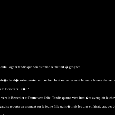
 ajouta Foghar tandis que son estomac se mettait � grogner.
s crois�s les d�croisa prestement, recherchant nerveusement la jeune femme des yeu
 le Berserker. Pr�t ?
 vers le Berserker et l'autre vers l'elfe. Tandis qu'une vive lumi�re aveuglait le che
rd se reporta un moment sur la jeune fille qui s'�tirait les bras et faisait craquer 