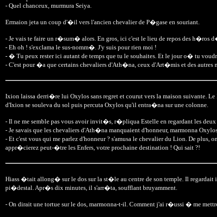
- Quel chanceux, murmura Seiya.
Ermaion jeta un coup d'�il vers l'ancien chevalier de P�gase en souriant.
- Je vais te faire un r�sum� alors. En gros, ici c'est le lieu de repos des h
- Eh oh ! s'exclama le sus-nomm�. J'y suis pour rien moi !
- � Tu peux rester ici autant de temps que tu le souhaites. Et le jour o� tu voudr
- C'est pour �a que certains chevaliers d'Ath�na, ceux d'Art�mis et des autres 
Ixion laissa derri�re lui Oxylos sans regret et courut vers la maison suivante. L
d'Ixion se souleva du sol puis percuta Oxylos qu'il entra�na sur une colonne.
- Il ne me semble pas vous avoir invit�s, r�pliqua Estelle en regardant les deux
- Je savais que les chevaliers d'Ath�na manquaient d'honneur, marmonna Oxylos
- Et c'est vous qui me parlez d'honneur ? s'amusa le chevalier du Lion. De plus, o
appr�cierez peut-�tre les Enfers, votre prochaine destination ! Qui sait ?!
Hiass �tait allong� sur le dos sur la st�le au centre de son temple. Il regardait
pi�destal. Apr�s dix minutes, il s'arr�ta, soufflant bruyamment.
- On dirait une tortue sur le dos, marmonna-t-il. Comment j'ai r�ussi � me mettr