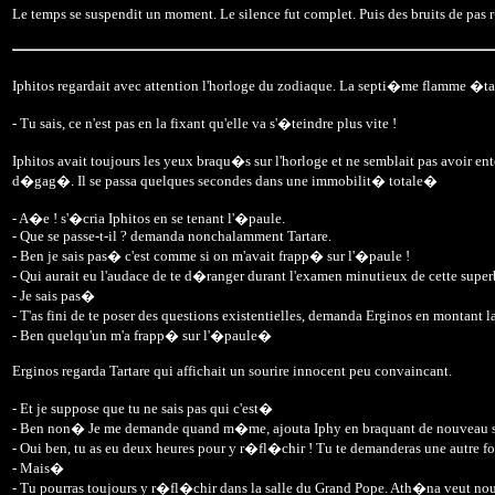
Le temps se suspendit un moment. Le silence fut complet. Puis des bruits de pa
Iphitos regardait avec attention l'horloge du zodiaque. La septi�me flamme �tait 
- Tu sais, ce n'est pas en la fixant qu'elle va s'�teindre plus vite !
Iphitos avait toujours les yeux braqu�s sur l'horloge et ne semblait pas avoir e
d�gag�. Il se passa quelques secondes dans une immobilit� totale�
- A�e ! s'�cria Iphitos en se tenant l'�paule.
- Que se passe-t-il ? demanda nonchalamment Tartare.
- Ben je sais pas� c'est comme si on m'avait frapp� sur l'�paule !
- Qui aurait eu l'audace de te d�ranger durant l'examen minutieux de cette super
- Je sais pas�
- T'as fini de te poser des questions existentielles, demanda Erginos en montant 
- Ben quelqu'un m'a frapp� sur l'�paule�
Erginos regarda Tartare qui affichait un sourire innocent peu convaincant.
- Et je suppose que tu ne sais pas qui c'est�
- Ben non� Je me demande quand m�me, ajouta Iphy en braquant de nouveau ses
- Oui ben, tu as eu deux heures pour y r�fl�chir ! Tu te demanderas une autre fo
- Mais�
- Tu pourras toujours y r�fl�chir dans la salle du Grand Pope. Ath�na veut nous