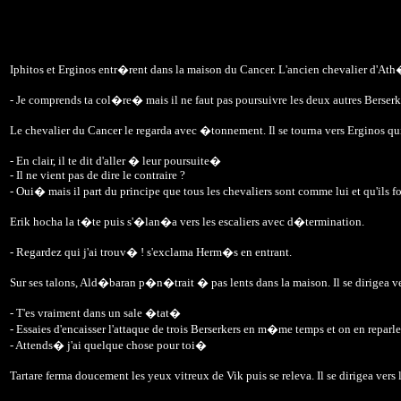
Iphitos et Erginos entr�rent dans la maison du Cancer. L'ancien chevalier d'Ath�n
- Je comprends ta col�re� mais il ne faut pas poursuivre les deux autres Berse
Le chevalier du Cancer le regarda avec �tonnement. Il se tourna vers Erginos qui 
- En clair, il te dit d'aller � leur poursuite�
- Il ne vient pas de dire le contraire ?
- Oui� mais il part du principe que tous les chevaliers sont comme lui et qu'ils 
Erik hocha la t�te puis s'�lan�a vers les escaliers avec d�termination.
- Regardez qui j'ai trouv� ! s'exclama Herm�s en entrant.
Sur ses talons, Ald�baran p�n�trait � pas lents dans la maison. Il se dirigea v
- T'es vraiment dans un sale �tat�
- Essaies d'encaisser l'attaque de trois Berserkers en m�me temps et on en repar
- Attends� j'ai quelque chose pour toi�
Tartare ferma doucement les yeux vitreux de Vik puis se releva. Il se dirigea ver