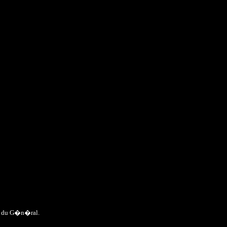
rps du G�n�ral.