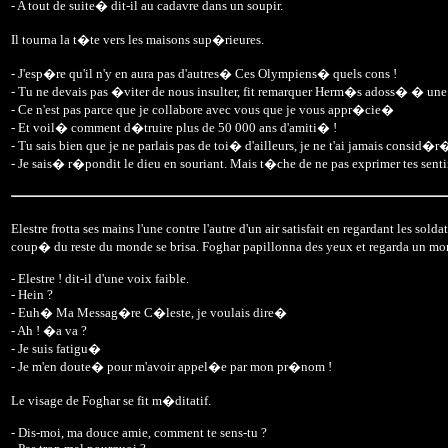
- A tout de suite� dit-il au cadavre dans un soupir.
Il tourna la t�te vers les maisons sup�rieures.
- J'esp�re qu'il n'y en aura pas d'autres� Ces Olympiens� quels cons !
- Tu ne devais pas �viter de nous insulter, fit remarquer Herm�s adoss� � une
- Ce n'est pas parce que je collabore avec vous que je vous appr�cie�
- Et voil� comment d�truire plus de 50 000 ans d'amiti� !
- Tu sais bien que je ne parlais pas de toi� d'ailleurs, je ne t'ai jamais con
- Je sais� r�pondit le dieu en souriant. Mais t�che de ne pas exprimer tes senti
Elestre frotta ses mains l'une contre l'autre d'un air satisfait en regardant les 
coup� du reste du monde se brisa. Foghar papillonna des yeux et regarda un m
- Elestre ! dit-il d'une voix faible.
- Hein ?
- Euh� Ma Messag�re C�leste, je voulais dire�
- Ah ! �a va ?
- Je suis fatigu�
- Je m'en doute� pour m'avoir appel�e par mon pr�nom !
Le visage de Foghar se fit m�ditatif.
- Dis-moi, ma douce amie, comment te sens-tu ?