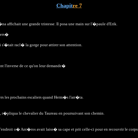
Chapit
re 7
a affichait une grande tristesse. Il posa une main sur l'�paule d'Erik.
rkers�
s'�tait racl� la gorge pour attirer son attention.
font l'inverse de ce qu'on leur demande�
ers les prochains escaliers quand Herm�s l'arr�ta.
le, r�pliqua le chevalier du Taureau en poursuivant son chemin.
s l'endroit o� Ant�ros avait laiss� sa cape et prit celle-ci pour en recouvrir le co