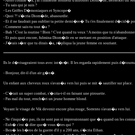
- Alors comme �a, j'ai l'immense honneur d'affronter Diom�de, Berserker du Meu
- Tu sais qui je suis ?
- Les Griffes D�moniaques et Syncope�
- Quoi ?! s'�cria Diom�de, abasourdie.
- Et il ne faudrait pas oublier ta petite derni�re� Tu t'es finalement d�cid� po
- Comment sais-tu tout �a ?
- Bah ! C'est la routine ! Bien ! C'est quand tu veux ! A moins que tu n'abandonne
- Et puis quoi encore, fulmina Diom�de en se mettant en position d'attaque.
- J'�tais s�re que tu dirais �a, r�pliqua la jeune femme en souriant.
Ils le d�visageaient tous avec int�r�t. Il les regarda rapidement puis d�tourna 
- Bonjour, dit-il d'un air g�n�.
Un enfant aux cheveux roux s'avan�a vers lui puis se mit � sautiller sur place.
- C'�tait un super combat, s'�cria-t-il en faisant une pirouette.
- Pas mal du tout, rench�ri un jeune homme blond.
Voyant le visage de Vik devenir encore plus rouge, Sorrento s'avan�a vers lui.
- Ne t'inqui�te pas, ils ne sont pas si impressionnant que �a quand on les conn
- Euh� c'est � dire que� vous �tes qui ?
- Ben� les h�ros de la guerre d'il y a 200 ans, s'�cria Ethan.