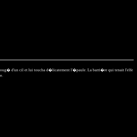
 boug� d'un cil et lui toucha d�licatement l'�paule. La barri�re qui tenait l'elfe
e.