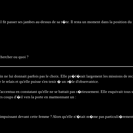
 il fit passer ses jambes au-dessus de sa t�te. Il resta un moment dans la position du
 chercher ou quoi ?
in ne lui donnait parfois pas le choix. Elle pr�f�rait largement les missions de rec
 relais et qu'elle puisse s'en tenir � un r�le d'observatrice.
ntua en constatant qu'elle ne se battait pas s�rieusement. Elle esquivait tous s
des coups d'�il vers la porte en marmonnant un :
 impuissant devant cette femme ? Alors qu'elle n'�tait m�me pas particuli�rement