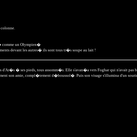
 colonne.
sid�r� comme un Olympien�
ments devant les autres� ils sont tous tr�s soupe au lait !
soldats d'Ar�s � ses pieds, tous assomm�s. Elle s'avan�a vers Foghar qui n'avait pas
oment son amie, compl�tement d�boussol�. Puis son visage s'illumina d'un sourir