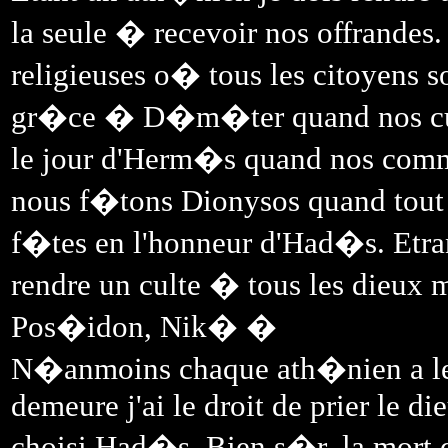
la seule � recevoir nos offrandes
religieuses o� tous les citoyens 
gr�ce � D�m�ter quand nos cul
le jour d'Herm�s quand nos comm
nous f�tons Dionysos quand tout v
f�tes en l'honneur d'Had�s. Etr
rendre un culte � tous les dieux 
Pos�idon, Nik� �
N�anmoins chaque ath�nien a le 
demeure j'ai le droit de prier le d
choisi Had�s. Bien s�r, la mort 