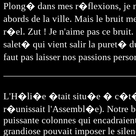
Plong� dans mes r�flexions, je n
abords de la ville. Mais le bruit
r�el. Zut ! Je n'aime pas ce bruit. 
salet� qui vient salir la puret� 
faut pas laisser nos passions perso
L'H�li�e �tait situ�e � c�t� d
r�unissait l'Assembl�e). Notre 
puissante colonnes qui encadraient
grandiose pouvait imposer le silen