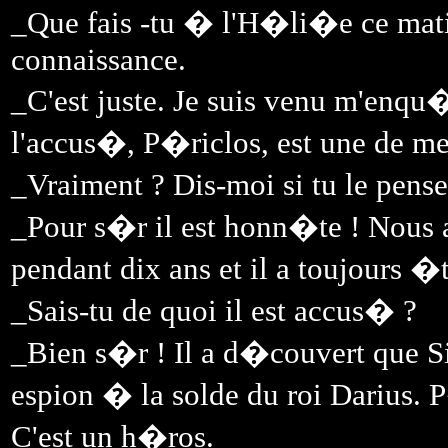
_Que fais -tu � l'H�li�e ce ma
connaissance.
_C'est juste. Je suis venu m'enqu
l'accus�, P�riclos, est une de me
_Vraiment ? Dis-moi si tu le pen
_Pour s�r il est honn�te ! Nous
pendant dix ans et il a toujours
_Sais-tu de quoi il est accus� ?
_Bien s�r ! Il a d�couvert que Si
espion � la solde du roi Darius. 
C'est un h�ros.