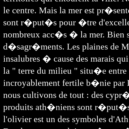
le centre. Mais la mer est pr�sent
sont r�put�s pour �tre d'excellen
nombreux acc�s � la mer. Bien s
d�sagr�ments. Les plaines de Mar
insalubres � cause des marais qui
la " terre du milieu " situ�e entr
incroyablement fertile b�nie p
nous cultivons de tout : des cypr�
produits ath�niens sont r�put�s
l'olivier est un des symboles d'At