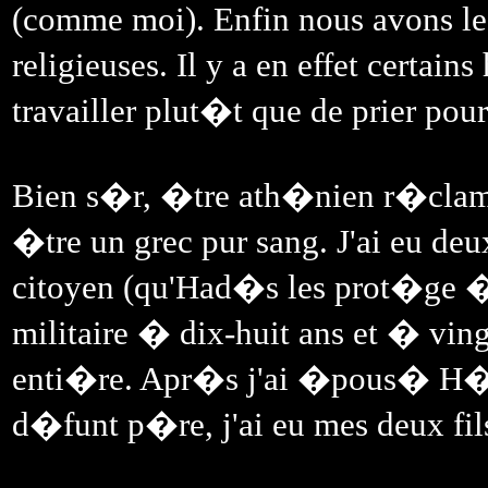
(comme moi). Enfin nous avons le 
religieuses. Il y a en effet cert
travailler plut�t que de prier pour
Bien s�r, �tre ath�nien r�clam
�tre un grec pur sang. J'ai eu d
citoyen (qu'Had�s les prot�ge � 
militaire � dix-huit ans et � ving
enti�re. Apr�s j'ai �pous� H�l�n
d�funt p�re, j'ai eu mes deux fi