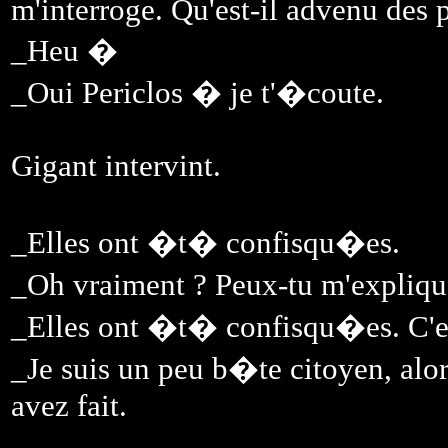
m'interroge. Qu'est-il advenu des 
_Heu �
_Oui Periclos � je t'�coute.
Gigant intervint.
_Elles ont �t� confisqu�es.
_Oh vraiment ? Peux-tu m'explique
_Elles ont �t� confisqu�es. C'es
_Je suis un peu b�te citoyen, alo
avez fait.