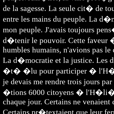
de la sagesse. La seule cit� de t
entre les mains du peuple. La d�
mon peuple. J'avais toujours pens
d�tenir le pouvoir. Cette faveur 
humbles humains, n'avions pas le 
La d�mocratie et la justice. Les 
�t� �lu pour participer � l'H�li
je devais me rendre trois jours p
�tions 6000 citoyens � l'H�li�e
chaque jour. Certains ne venaient q
Certains pr�textaient que leur fe