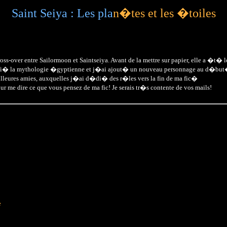
Saint Seiya : Les pla
n�tes et les �toiles
s-over entre Sailormoon et Saintseiya. Avant de la mettre sur papier, elle a �t� l
ifi� la mythologie �gyptienne et j�ai ajout� un nouveau personnage au d�but� Je 
leures amies, auxquelles j�ai d�di� des r�les vers la fin de ma fic�
me dire ce que vous pensez de ma fic! Je serais tr�s contente de vos mails!
e