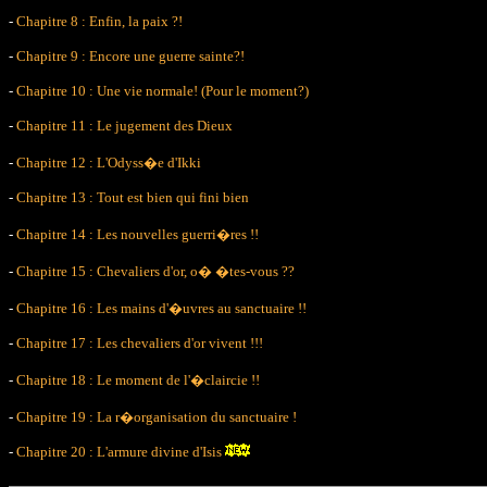
-
Chapitre 8 : Enfin, la paix ?!
-
Chapitre 9 : Encore une guerre sainte?!
-
Chapitre 10 : Une vie normale! (Pour le moment?)
-
Chapitre 11 : Le jugement des Dieux
-
Chapitre 12 : L'Odyss�e d'Ikki
-
Chapitre 13 : Tout est bien qui fini bien
-
Chapitre 14 : Les nouvelles guerri�res !!
-
Chapitre 15 : Chevaliers d'or, o� �tes-vous ??
-
Chapitre 16 : Les mains d'�uvres au sanctuaire !!
-
Chapitre 17 : Les chevaliers d'or vivent !!!
-
Chapitre 18 : Le moment de l'�claircie !!
-
Chapitre 19 : La r�organisation du sanctuaire !
-
Chapitre 20 : L'armure divine d'Isis