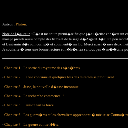
Auteur :
Pluton
.
Note de l�auteur
: C�est ma toute premi�re fic que j�ai �crite et c�est un cros
mais je prends aussi compte des films et de la saga d�Asgard. J�ai un peu mod
et Benjamin d�avoir corrig� et comment� ma fic. Merci aussi � mes deux meil
Je souhaite � tous une bonne lecture et n�h�sitez surtout pas � m��crire pour 
-
Chapitre 1 : La sortie du royaume des t�n�bres
-
Chapitre 2 : La vie continue et quelques fois des miracles se produisent
-
Chapitre 3 : Jesse, la nouvelle d�esse inconnue
-
Chapitre 4 : La recherche commence !!
-
Chapitre 5 : L'union fait la force
-
Chapitre 6 : Les guerri�res et les chevaliers apprennent � mieux se Conna�tr
-
Chapitre 7 : La guerre contre H�ra