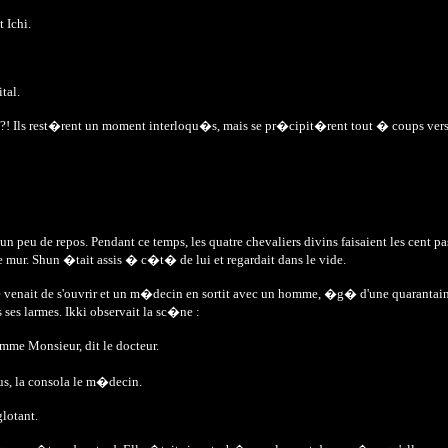
 Ichi.
tal.
al?! Ils rest�rent un moment interloqu�s, mais se pr�cipit�rent tout � coups ver
n peu de repos. Pendant ce temps, les quatre chevaliers divins faisaient les cent 
e mur. Shun �tait assis � c�t� de lui et regardait dans le vide.
bre venait de s'ouvrir et un m�decin en sortit avec un homme, �g� d'une quarantai
ses larmes. Ikki observait la sc�ne :
emme Monsieur, dit le docteur.
us, la consola le m�decin.
glotant.