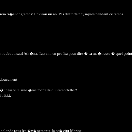
urera tr�s longtemps! Environ un an. Pas d'efforts physiques pendant ce temps.
aient debout, sauf Ath�na. Tatsumi en profita pour dire � sa ma�tresse � quel point 
a doucement.
ra�t plus vite, une �me mortelle ou immortelle?!
t Ikki.
appeler de tous les �v�nements, la pr�vint Marine.