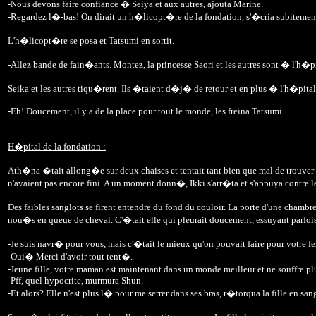
-Nous devons faire confiance � Seiya et aux autres, ajouta Marine.
-Regardez l�-bas! On dirait un h�licopt�re de la fondation, s'�cria subitement
L'h�licopt�re se posa et Tatsumi en sortit.
-Allez bande de fain�ants. Montez, la princesse Saori et les autres sont � l'h�pi
Seika et les autres tiqu�rent. Ils �taient d�j� de retour et en plus � l'h�pit
-Eh! Doucement, il y a de la place pour tout le monde, les freina Tatsumi.
H�pital de la fondation :
Ath�na �tait allong�e sur deux chaises et tentait tant bien que mal de trouver u
n'avaient pas encore fini. A un moment donn�, Ikki s'arr�ta et s'appuya contre l
Des faibles sanglots se firent entendre du fond du couloir. La porte d'une cham
nou�s en queue de cheval. C'�tait elle qui pleurait doucement, essuyant parfois 
-Je suis navr� pour vous, mais c'�tait le mieux qu'on pouvait faire pour votre f
-Oui� Merci d'avoir tout tent�.
-Jeune fille, votre maman est maintenant dans un monde meilleur et ne souffre pl
-Pff, quel hypocrite, murmura Shun.
-Et alors? Elle n'est plus l� pour me serrer dans ses bras, r�torqua la fille en san