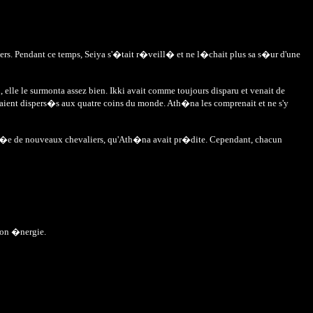
rs. Pendant ce temps, Seiya s'�tait r�veill� et ne l�chait plus sa s�ur d'une
le le surmonta assez bien. Ikki avait comme toujours disparu et venait de
uvaient dispers�s aux quatre coins du monde. Ath�na les comprenait et ne s'y
arriv�e de nouveaux chevaliers, qu'Ath�na avait pr�dite. Cependant, chacun
 son �nergie.