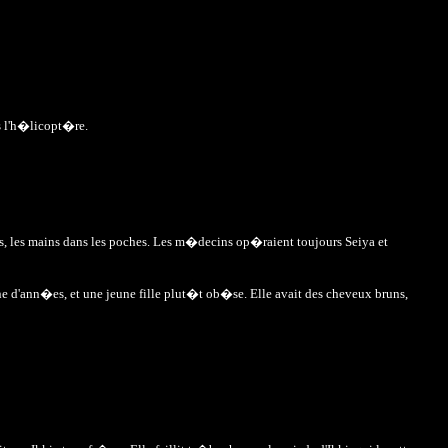
s l'h�licopt�re.
pas, les mains dans les poches. Les m�decins op�raient toujours Seiya et
ne d'ann�es, et une jeune fille plut�t ob�se. Elle avait des cheveux bruns,