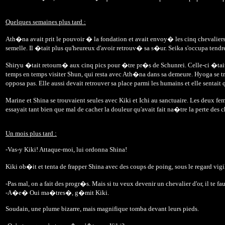
Quelques semaines plus tard :
Ath�na avait prit le pouvoir � la fondation et avait envoy� les cinq chevalier
semelle. Il �tait plus qu'heureux d'avoir retrouv� sa s�ur. Seika s'occupa tend
Shiryu �tait retourn� aux cinq pics pour �tre pr�s de Schunrei. Celle-ci �tait
temps en temps visiter Shun, qui resta avec Ath�na dans sa demeure. Hyoga se tr
opposa pas. Elle aussi devait retrouver sa place parmi les humains et elle sentait 
Marine et Shina se trouvaient seules avec Kiki et Ichi au sanctuaire. Les deux 
essayait tant bien que mal de cacher la douleur qu'avait fait na�tre la perte des ch
Un mois plus tard :
-Vas-y Kiki! Attaque-moi, lui ordonna Shina!
Kiki ob�it et tenta de frapper Shina avec des coups de poing, sous le regard vi
-Pas mal, on a fait des progr�s. Mais si tu veux devenir un chevalier d'or, il te 
-A�e� Oui ma�tres�, g�mit Kiki.
Soudain, une plume bizarre, mais magnifique tomba devant leurs pieds.