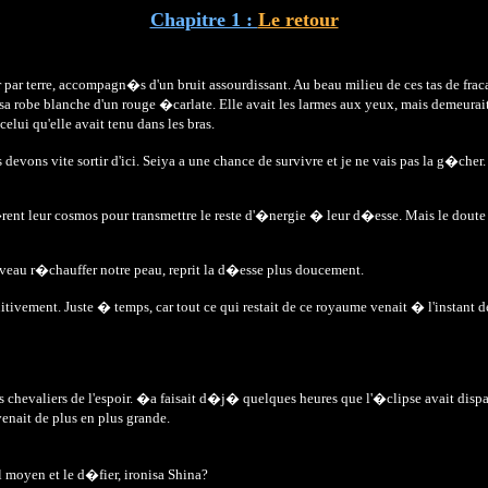
Chapitre 1 :
Le retour
 par terre, accompagn�s d'un bruit assourdissant. Au beau milieu de ces tas de fracas
sa robe blanche d'un rouge �carlate. Elle avait les larmes aux yeux, mais demeurait
lui qu'elle avait tenu dans les bras.
evons vite sortir d'ici. Seiya a une chance de survivre et je ne vais pas la g�cher
ent leur cosmos pour transmettre le reste d'�nergie � leur d�esse. Mais le doute r
ouveau r�chauffer notre peau, reprit la d�esse plus doucement.
tivement. Juste � temps, car tout ce qui restait de ce royaume venait � l'instant 
 chevaliers de l'espoir. �a faisait d�j� quelques heures que l'�clipse avait disparu
nait de plus en plus grande.
l moyen et le d�fier, ironisa Shina?