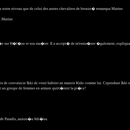
e notre niveau que de celui des autres chevaliers de bronze� remarqua Marine.
t Marine.
mb�e sur H�l�ne et son ma�tre. Il a accept� de m'entra�ner �galement, expliqua
jours de convaincre Ikki de venir habiter au manoir Kido comme lui. Cependant Ikk
et un groupe de femmes en armure quitt�rent la pi�ce!
au de Paradis, annon�a Ath�na.