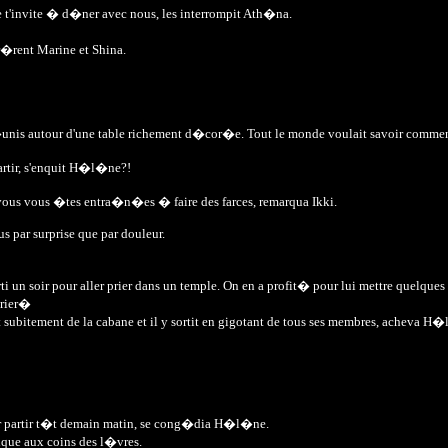
je t'invite � d�ner avec nous, les interrompit Ath�na.
ar�rent Marine et Shina.
is autour d'une table richement d�cor�e. Tout le monde voulait savoir comment
artir, s'enquit H�l�ne?!
vous vous �tes entra�n�es � faire des farces, remarqua Ikki.
s par surprise que par douleur.
 soir pour aller prier dans un temple. On en a profit� pour lui mettre quelques petit
crier�
t subitement de la cabane et il y sortit en gigotant de tous ses membres, acheva H
ir partir t�t demain matin, se cong�dia H�l�ne.
ique aux coins des l�vres.