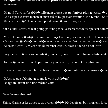
Son p�re lui fit signe de s'en aller et partit en avance. La fille le suivit avec que
de justesse.
-Oh non! Tu vois, t'es d�j� tellement grosse que tu n'arrives plus � passer � 
-Ce n'est pas sa faute monsieur, mon fr�re n'a pas fait attention, la d�fendit Shu
-Vous, fermez l�! On ne vous a pas demand� votre avis, viens!
Shun et Ikki serraient leur poing pour ne pas se laisser tenter de frapper cet homm
-Merci. Tu m'as �vit� une humiliation� Dis donc, t'es vraiment fort, le remercia 
-Ce n'est rien� Mes� condol�ances, je sais ce que c'est de perdre une m�re et 
-Allez boulette! T'arrives plus � marcher, cria une voix au fond du couloir?
Shiryu et ses fr�res avaient piti� pour cette jeune fille, mais furent subitemen
-J'arrive� Salaud, tu me le payeras un jour, je te le jure, reprit elle plus bas.
Elle serrait les dents et Shun et les autres sembl�rent voir une aura mauve �man
-Qu'est-ce que c'�tait, r�sonna la voix d'Ath�na?
-On ignore, firent-ils d'une m�me voix.
Deux heures plus tard :
Shina, Marine et les autres se trouvaient d�j� l� depuis un bon moment, lorsqu