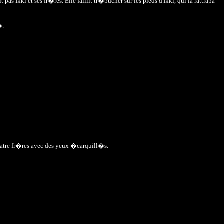
pas Ikki et ses fr�res. Elle faillit tr�bucher sur les pieds d'Ikki, qui la rattrapa
�.
 quatre fr�res avec des yeux �carquill�s.