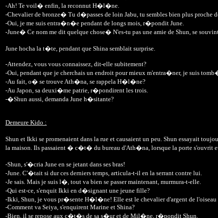
-Ah! Te voil� enfin, la reconnut H�l�ne.
-Chevalier de bronze� Tu d�passes de loin Jabu, tu sembles bien plus proche d
-Oui, je me suis entra�n�e pendant de longs mois, r�pondit June.
-June� Ce nom me dit quelque chose� N'es-tu pas une amie de Shun, se souvin
June hocha la t�te, pendant que Shina semblait surprise.
-Attendez, vous vous connaissez, dit-elle subitement?
-Oui, pendant que je cherchais un endroit pour mieux m'entra�ner, je suis to
-Au fait, o� se trouve Ath�na, se rappela H�l�ne?
-Au Japon, sa deuxi�me patrie, r�pondirent les trois.
-�Shun aussi, demanda June h�sitante?
Demeure Kido :
Shun et Ikki se promenaient dans la rue et causaient un peu. Shun essayait tou
la maison. Ils passaient � c�t� du bureau d'Ath�na, lorsque la porte s'ouvrit 
-Shun, s'�cria June en se jetant dans ses bras!
-June. C'�tait si dur ces derniers temps, articula-t-il en la serrant contre lui.
-Je sais. Mais je suis l�, tout va bien se passer maintenant, murmura-t-elle.
-Qui est-ce, s'enquit Ikki en d�signant une jeune fille?
-Ikki, Shun, je vous pr�sente H�l�ne! Elle est le chevalier d'argent de l'oise
-Comment va Seiya, s'enquirent Marine et Shina?
-Bien, il se repose aux c�t�s de sa s�ur et de Mil�ne, r�pondit Shun.