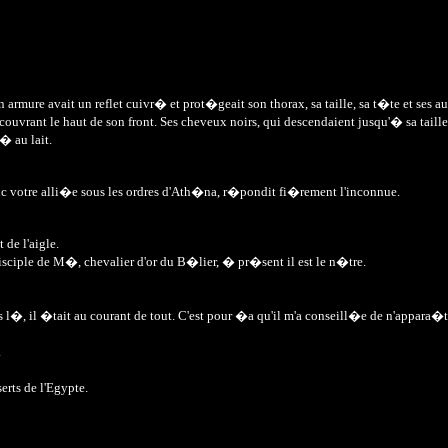
on armure avait un reflet cuivr� et prot�geait son thorax, sa taille, sa t�te et se
ouvrant le haut de son front. Ses cheveux noirs, qui descendaient jusqu'� sa taille,
� au lait.
Donc votre alli�e sous les ordres d'Ath�na, r�pondit fi�rement l'inconnue.
 de l'aigle.
e disciple de M�, chevalier d'or du B�lier, � pr�sent il est le n�tre.
, il �tait au courant de tout. C'est pour �a qu'il m'a conseill�e de n'appara�t
.
erts de l'Egypte.