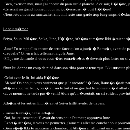
-Bien, excusez-moi, mais j'ai encore du pain sur la planche. A ce soir, H�l�ne, 
-Ce serait un grand honneur pour moi, d�esse, se r�jouit H�l�ne!
-Nous retournons au sanctuaire. Sinon, il reste sans garde trop longtemps, d�cl
Le soir m�me :
Seiya, Shun, Mil�ne, Seika, June, H�l�ne, Ath�na et m�me Ikki �taient r�un
-June! Tu te rappelles encore de cette farce qu'on a jou� � Rams�s, avant de p
-Laquelle? On en a fait tellement, rigola June.
-Pff, je me demande si vous vous �tes entra�n�es � devenir plus fortes ou si 
Shun lui donna un coup de pied dans son tibia pour sa remarque. Ikki sursauta plu
-Celui avec le lit, lui aida H�l�ne.
-Ah oui! Oh non, tu veux vraiment que je la raconte?! � Bon, Rams�s �tait parti un
all� se coucher. Nous, on �tait sur le toit et on guettait le moment o� il allait 
-Et ce moment ne tarda pas � venir! Alors qu'on �coutait, un cri strident provin
Ath�na et les autres l'imit�rent et Seiya faillit avaler de travers.
-Pauvre Rams�s, pensa Ath�na.
-Oui, heureusement qu'il avait du sens pour l'humour, approuva June.
-Exact� Ath�na, si vous me permettez, j'aimerais aller me coucher pour pouvo
-Bien s�r� Ikki te montrera ta chambre, fit Ath�na en affichant un sourire iron