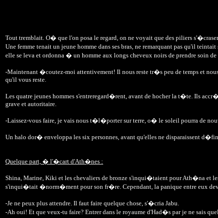
Tout tremblait. O� que l'on posa le regard, on ne voyait que des piliers s'�craser
Une femme tenait un jeune homme dans ses bras, ne remarquant pas qu'il teintait 
elle se leva et ordonna � un homme aux longs cheveux noirs de prendre soin de ce
-Maintenant �coutez-moi attentivement! Il nous reste tr�s peu de temps et nous d
qu'il vous reste.
Les quatre jeunes hommes s'entreregard�rent, avant de hocher la t�te. Ils accr�r
grave et autoritaire.
-Laissez-vous faire, je vais nous t�l�porter sur terre, o� le soleil pourra de n
Un halo dor� enveloppa les six personnes, avant qu'elles ne disparaissent d�fini
Quelque part, � l'�cart d'Ath�nes :
Shina, Marine, Kiki et les chevaliers de bronze s'inqui�taient pour Ath�na et les
s'inqui�tait �norm�ment pour son fr�re. Cependant, la panique entre eux deve
-Je ne peux plus attendre. Il faut faire quelque chose, s'�cria Jabu.
-Ah oui! Et que veux-tu faire? Entrer dans le royaume d'Had�s par je ne sais que