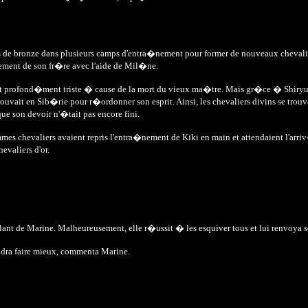
s de bronze dans plusieurs camps d'entra�nement pour former de nouveaux chevalie
rement de son fr�re avec l'aide de Mil�ne.
 profond�ment triste � cause de la mort du vieux ma�tre. Mais gr�ce � Shiryu, el
ouvait en Sib�rie pour r�ordonner son esprit. Ainsi, les chevaliers divins se tro
que son devoir n'�tait pas encore fini.
femmes chevaliers avaient repris l'entra�nement de Kiki en main et attendaient l'
evaliers d'or.
gilant de Marine. Malheureusement, elle r�ussit � les esquiver tous et lui renvoya
faudra faire mieux, commenta Marine.