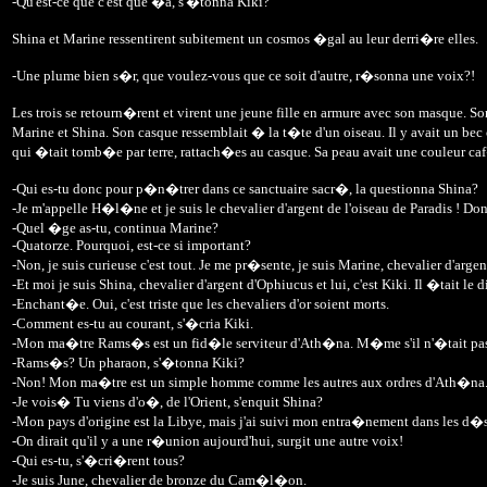
-Qu'est-ce que c'est que �a, s'�tonna Kiki?
Shina et Marine ressentirent subitement un cosmos �gal au leur derri�re elles.
-Une plume bien s�r, que voulez-vous que ce soit d'autre, r�sonna une voix?!
Les trois se retourn�rent et virent une jeune fille en armure avec son masque. S
Marine et Shina. Son casque ressemblait � la t�te d'un oiseau. Il y avait un bec c
qui �tait tomb�e par terre, rattach�es au casque. Sa peau avait une couleur caf
-Qui es-tu donc pour p�n�trer dans ce sanctuaire sacr�, la questionna Shina?
-Je m'appelle H�l�ne et je suis le chevalier d'argent de l'oiseau de Paradis ! 
-Quel �ge as-tu, continua Marine?
-Quatorze. Pourquoi, est-ce si important?
-Non, je suis curieuse c'est tout. Je me pr�sente, je suis Marine, chevalier d'argent
-Et moi je suis Shina, chevalier d'argent d'Ophiucus et lui, c'est Kiki. Il �tait l
-Enchant�e. Oui, c'est triste que les chevaliers d'or soient morts.
-Comment es-tu au courant, s'�cria Kiki.
-Mon ma�tre Rams�s est un fid�le serviteur d'Ath�na. M�me s'il n'�tait pas l�
-Rams�s? Un pharaon, s'�tonna Kiki?
-Non! Mon ma�tre est un simple homme comme les autres aux ordres d'Ath�na
-Je vois� Tu viens d'o�, de l'Orient, s'enquit Shina?
-Mon pays d'origine est la Libye, mais j'ai suivi mon entra�nement dans les d�s
-On dirait qu'il y a une r�union aujourd'hui, surgit une autre voix!
-Qui es-tu, s'�cri�rent tous?
-Je suis June, chevalier de bronze du Cam�l�on.