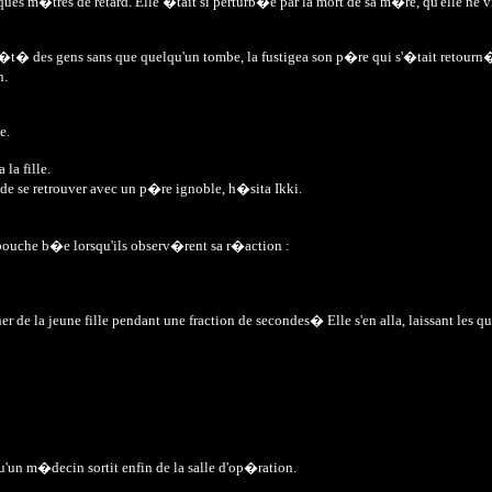
lques m�tres de retard. Elle �tait si perturb�e par la mort de sa m�re, qu'elle ne vit 
c�t� des gens sans que quelqu'un tombe, la fustigea son p�re qui s'�tait retourn
n.
e.
la fille.
de se retrouver avec un p�re ignoble, h�sita Ikki.
t bouche b�e lorsqu'ils observ�rent sa r�action :
er de la jeune fille pendant une fraction de secondes� Elle s'en alla, laissant les
'un m�decin sortit enfin de la salle d'op�ration.