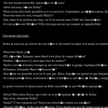
-J'ai une bonne nouvelle, annon�a-t-il � tous!
-Alors docteur, s'�cria Seika?
-Nous avons fait notre possible et il va survivre. Cependant, sa r��ducation, d
-Pouvons-nous le voir, s'enquit Shiryu?
-Oui, mais il ne parlera pas trop, car il est encore sous l'effet de l'anesth�sie.
-Je vais pr�venir Mil�ne! Elle n'est pas encore au courant, se rappela Kiki.
Une heure plus tard :
Seika se trouvait au chevet de son fr�re et lui tenait la main. Les autres se ten
-Princesse Saori, je�
-Pff, d�sol�e Tatsumi, mais Saori n'est plus, le coupa Ath�na!
-Pardon, s'�tonna-t-il, ainsi que tous les autres?!
-Saori a cess� d'exister, lorsque je me suis tranch�e la gorge, expliqua Ath�n
-Pourquoi, demanda Shun d�boussol�?
-Son �me est mortelle et je ne le suis pas. Donc d'apr�s toi qu'est-ce qui dispa
-Je comprends� Alors, seulement l'�me d'Ath�na a surv�cu � Had�s, compri
La porte s'ouvrit et laissa entrer un Kiki essouffl� et une Mil�ne paniqu�e.
-Seiya! Mon dieu Seiya, cria-t-elle en se pr�cipitant � c�t� de Seika.
-Qui es-tu, demanda Seika?
-Seika?! C'est vraiment toi! Seiya t'as cherch�e toutes ces ann�es!
-Attends Mil�ne, Seika est amn�sique. Il lui faudra un peu de temps pour se r