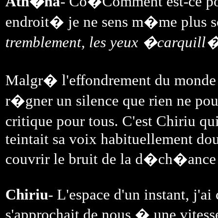
Ath�na
- Co�Comment est-ce pos
endroit� je ne sens m�me plus 
tremblement, les yeux �carquill�
Malgr� l'effondrement du monde 
r�gner un silence que rien ne pouva
critique pour tous. C'est Chiriu qu
teintait sa voix habituellement douc
couvrir le bruit de la d�ch�ance 
Chiriu
- L'espace d'un instant, j'a
s'approchait de nous � une vitess