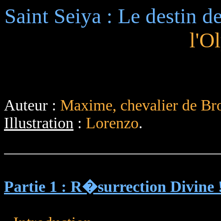
Saint Seiya : Le destin d
l'O
Auteur :
Maxime, chevalier de Br
Illustration
:
Lorenzo
.
Partie 1 : R�surrection Divine !