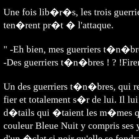
Une fois lib�r�s, les trois guerrie
ten�rent pr�t � l'attaque.
" -Eh bien, mes guerriers t�n�b
-Des guerriers t�n�bres ! ? !Firen
Un des guerriers t�n�bres, qui re
fier et totalement s�r de lui. Il l
d�tails qui �taient les m�mes q
couleur Bleue Nuit y compris ses y
d'un �clat si noir qu'elle se fon