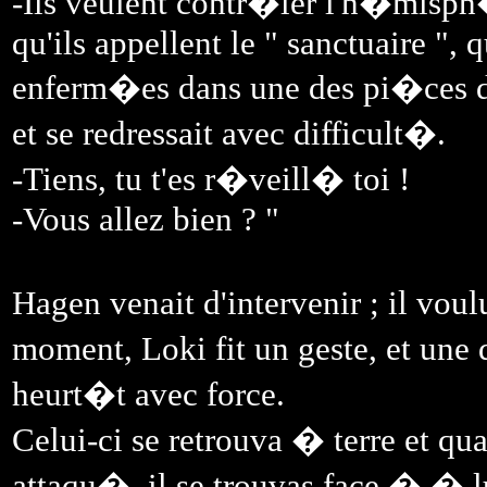
-Ils veulent contr�ler l'h�misph�
qu'ils appellent le " sanctuaire ", 
enferm�es dans une des pi�ces du
et se redressait avec difficult�.
-Tiens, tu t'es r�veill� toi !
-Vous allez bien ? "
Hagen venait d'intervenir ; il vou
moment, Loki fit un geste, et une
heurt�t avec force.
Celui-ci se retrouva � terre et qua
attaqu�, il se trouvas face � �