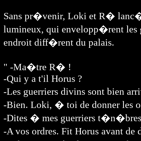
Sans pr�venir, Loki et R� lanc�re
lumineux, qui envelopp�rent les 
endroit diff�rent du palais.
" -Ma�tre R� !
-Qui y a t'il Horus ?
-Les guerriers divins sont bien a
-Bien. Loki, � toi de donner les 
-Dites � mes guerriers t�n�bres 
-A vos ordres. Fit Horus avant de 