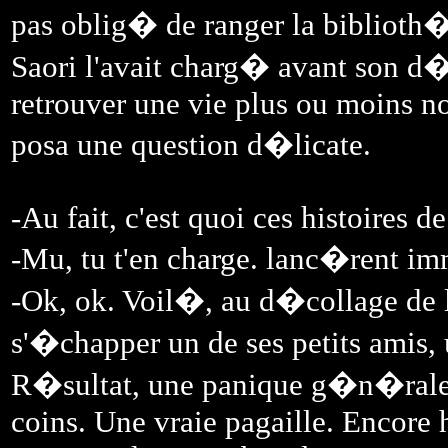
pas oblig� de ranger la biblioth�q
Saori l'avait charg� avant son d�p
retrouver une vie plus ou moins 
posa une question d�licate.
-Au fait, c'est quoi ces histoires d
-Mu, tu t'en charge. lanc�rent im
-Ok, ok. Voil�, au d�collage de l
s'�chapper un de ses petits amis,
R�sultat, une panique g�n�rale e
coins. Une vraie pagaille. Encore h