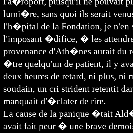
l'a�roport, puisqu'il ne pouvait p
lumi�re, sans quoi ils serait ve
l'h�pital de la Fondation, je n'en 
l'imposant �difice, � les attendr
provenance d'Ath�nes aurait du re
�tre quelqu'un de patient, il y av
deux heures de retard, ni plus, ni
soudain, un cri strident retentit d
manquait d'�clater de rire.
La cause de la panique �tait Ald
avait fait peur � une brave demoi