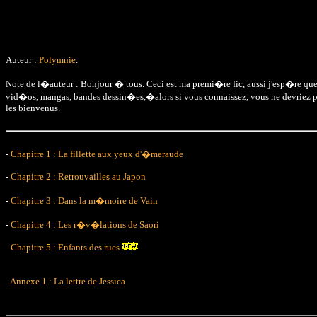
Auteur :
Polymnie
.
Note de l�auteur
: Bonjour � tous. Ceci est ma premi�re fic, aussi j'esp�re que 
vid�os, mangas, bandes dessin�es,�alors si vous connaissez, vous ne devriez pas a
les bienvenus.
-
Chapitre 1 : La fillette aux yeux d'�meraude
-
Chapitre 2 : Retrouvailles au Japon
-
Chapitre 3 : Dans la m�moire de Vain
-
Chapitre 4 : Les r�v�lations de Saori
-
Chapitre 5 : Enfants des rues
-
Annexe 1 : La lettre de Jessica