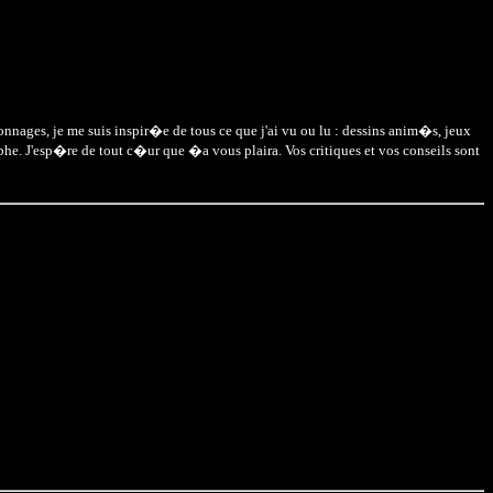
nnages, je me suis inspir�e de tous ce que j'ai vu ou lu : dessins anim�s, jeux
phe. J'esp�re de tout c�ur que �a vous plaira. Vos critiques et vos conseils sont