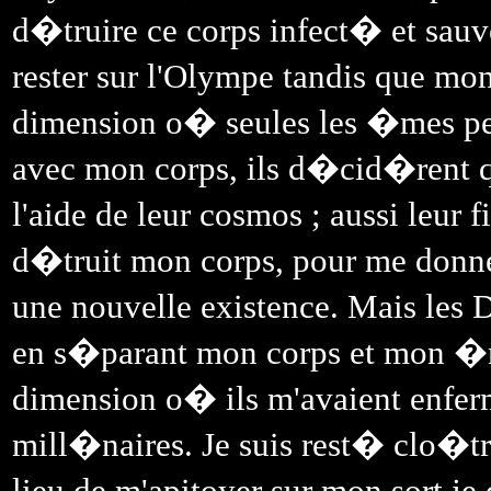
d�truire ce corps infect� et sauv
rester sur l'Olympe tandis que mo
dimension o� seules les �mes peu
avec mon corps, ils d�cid�rent qu
l'aide de leur cosmos ; aussi leur 
d�truit mon corps, pour me donn
une nouvelle existence. Mais les D
en s�parant mon corps et mon �me
dimension o� ils m'avaient enferm
mill�naires. Je suis rest� clo�tr
lieu de m'apitoyer sur mon sort j