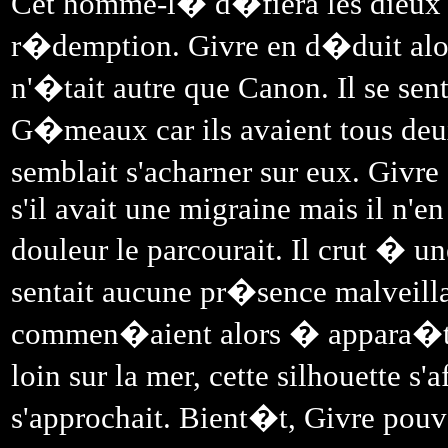
Cet homme-l� d�fiera les dieux a
r�demption. Givre en d�duit alo
n'�tait autre que Canon. Il se sent
G�meaux car ils avaient tous deux
semblait s'acharner sur eux. Givre 
s'il avait une migraine mais il n'e
douleur le parcourait. Il crut � un
sentait aucune pr�sence malveilla
commen�aient alors � appara�tre, 
loin sur la mer, cette silhouette s
s'approchait. Bient�t, Givre pouva