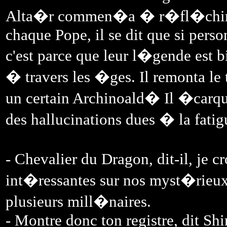
Alta�r commen�a � r�fl�chir et
chaque Pope, il se dit que si pers
c'est parce que leur l�gende est bi
� travers les �ges. Il remonta l
un certain Archinoald� Il �carquil
des hallucinations dues � la fatig
- Chevalier du Dragon, dit-il, je 
int�ressantes sur nos myst�rieux 
plusieurs mill�naires.
- Montre donc ton registre, dit Shi