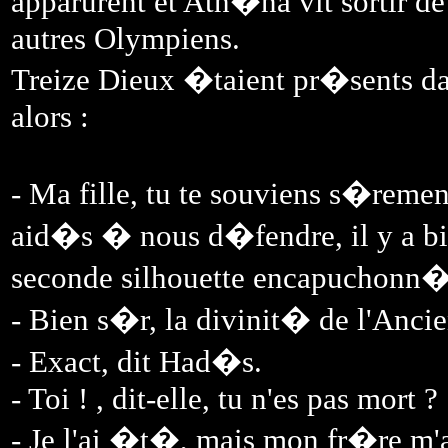
apparurent et Ath�na vit sortir 
autres Olympiens.
Treize Dieux �taient pr�sents dan
alors :
- Ma fille, tu te souviens s�remen
aid�s � nous d�fendre, il y a bi
seconde silhouette encapuchonn�
- Bien s�r, la divinit� de l'Anci
- Exact, dit Had�s.
- Toi ! , dit-elle, tu n'es pas mort ?
- Je l'ai �t�, mais mon fr�re m'