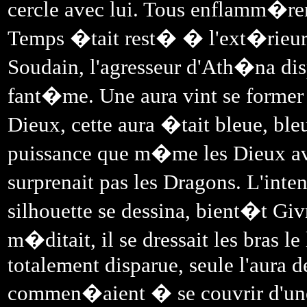
cercle avec lui. Tous enflamm�ren
Temps �tait rest� � l'ext�rieur d
Soudain, l'agresseur d'Ath�na disp
fant�me. Une aura vint se former
Dieux, cette aura �tait bleue, ble
puissance que m�me les Dieux ava
surprenait pas les Dragons. L'int
silhouette se dessina, bient�t Gi
m�ditait, il se dressait les bras l
totalement disparue, seule l'aura de
commen�aient � se couvrir d'une