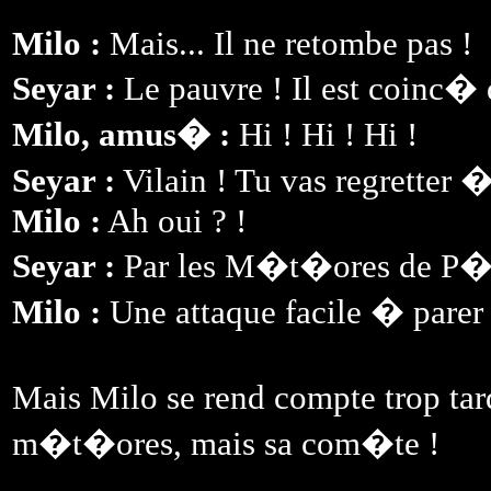
Milo :
Mais... Il ne retombe pas !
Seyar :
Le pauvre ! Il est coinc� 
Milo, amus� :
Hi ! Hi ! Hi !
Seyar :
Vilain ! Tu vas regretter �
Milo :
Ah oui ? !
Seyar :
Par les M�t�ores de P�
Milo :
Une attaque facile � parer 
Mais Milo se rend compte trop tar
m�t�ores, mais sa com�te !