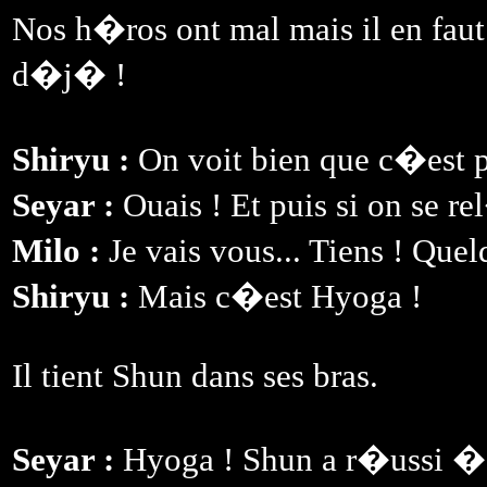
Nos h�ros ont mal mais il en faut 
d�j� !
Shiryu :
On voit bien que c�est pa
Seyar :
Ouais ! Et puis si on se re
Milo :
Je vais vous... Tiens ! Quel
Shiryu :
Mais c�est Hyoga !
Il tient Shun dans ses bras.
Seyar :
Hyoga ! Shun a r�ussi � t