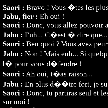
Saori :
Bravo ! Vous �tes les plus 
Jabu, fier :
Eh oui !
Saori :
Donc, vous allez pouvoir ai
Jabu :
Euh... C�est � dire que...
Saori :
Ben quoi ? Vous avez peur
Jabu :
Non ! Mais euh... Si quelq
l� pour vous d�fendre !
Saori :
Ah oui, t�as raison...
Jabu :
En plus d��tre fort, je sui
Saori :
Donc, tu partiras seul et les
sur moi !