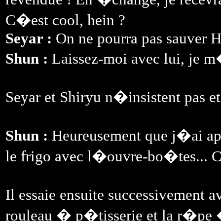
C�est cool, hein ?
Seyar :
On ne pourra pas sauver H
Shun :
Laissez-moi avec lui, je 
Seyar et Shiryu n�insistent pas e
Shun :
Heureusement que j�ai ap
le frigo avec l�ouvre-bo�tes... C
Il essaie ensuite successivement a
rouleau � p�tisserie et la r�pe 