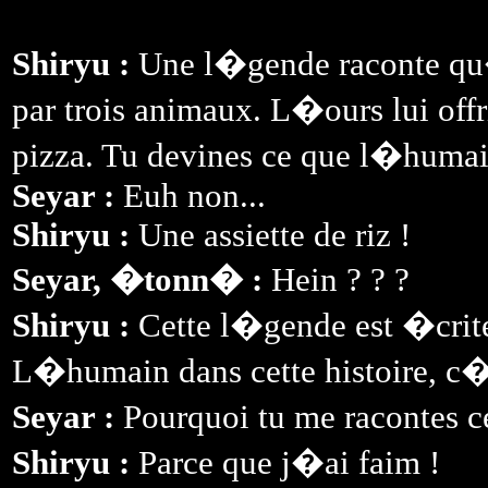
Shiryu :
Une l�gende raconte qu�
par trois animaux. L�ours lui offr
pizza. Tu devines ce que l�humain
Seyar :
Euh non...
Shiryu :
Une assiette de riz !
Seyar, �tonn� :
Hein ? ? ?
Shiryu :
Cette l�gende est �cri
L�humain dans cette histoire, c�e
Seyar :
Pourquoi tu me racontes c
Shiryu :
Parce que j�ai faim !