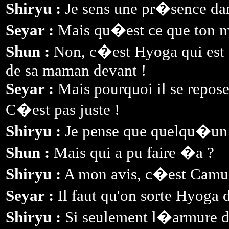
Shiryu :
Je sens une pr�sence dans
Seyar :
Mais qu�est ce que ton m
Shun :
Non, c�est Hyoga qui est da
de sa maman devant !
Seyar :
Mais pourquoi il se repose
C�est pas juste !
Shiryu :
Je pense que quelqu�un 
Shun :
Mais qui a pu faire �a ?
Shiryu :
A mon avis, c�est Camu,
Seyar :
Il faut qu'on sorte Hyoga 
Shiryu :
Si seulement l�armure de