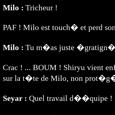
Milo :
Tricheur !
PAF ! Milo est touch� et perd so
Milo :
Tu m�as juste �gratign� 
Crac ! ... BOUM ! Shiryu vient enf
sur la t�te de Milo, non prot�g�
Seyar :
Quel travail d��quipe !