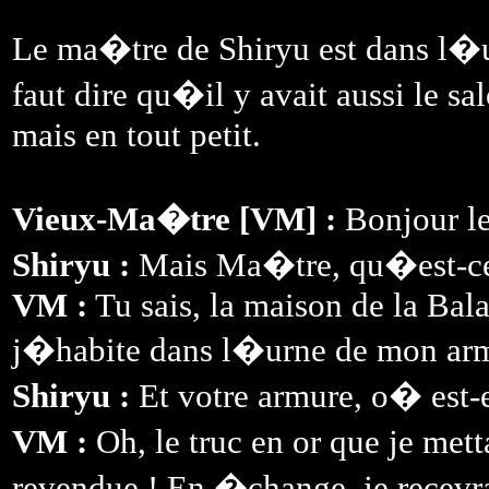
Le ma�tre de Shiryu est dans l�ur
faut dire qu�il y avait aussi le sa
mais en tout petit.
Vieux-Ma�tre [VM] :
Bonjour les
Shiryu :
Mais Ma�tre, qu�est-ce 
VM :
Tu sais, la maison de la Bala
j�habite dans l�urne de mon arm
Shiryu :
Et votre armure, o� est-e
VM :
Oh, le truc en or que je met
revendue ! En �change, je recevrai