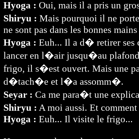
Hyoga :
Oui, mais il a pris un gro
Shiryu :
Mais pourquoi il ne port
ne sont pas dans les bonnes mains
Hyoga :
Euh... Il a d� retirer ses
lancer en l�air jusqu�au plafond,
frigo, il s�est ouvert. Mais une p
d�tach�e et l�a assomm�.
Seyar :
Ca me para�t une explicat
Shiryu :
A moi aussi. Et commen
Hyoga :
Euh... Il visite le frigo...