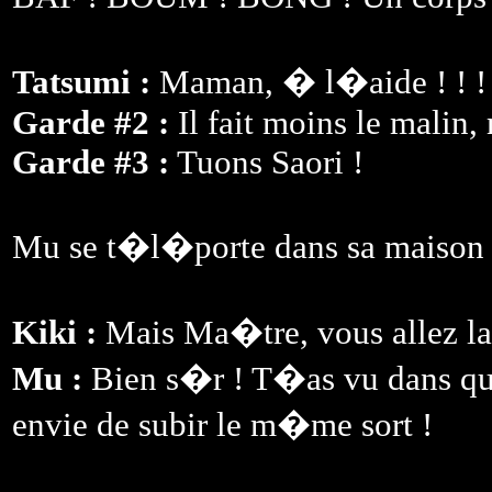
Tatsumi :
Maman, � l�aide ! ! !
Garde #2 :
Il fait moins le malin,
Garde #3 :
Tuons Saori !
Mu se t�l�porte dans sa maison et
Kiki :
Mais Ma�tre, vous allez lai
Mu :
Bien s�r ! T�as vu dans que
envie de subir le m�me sort !