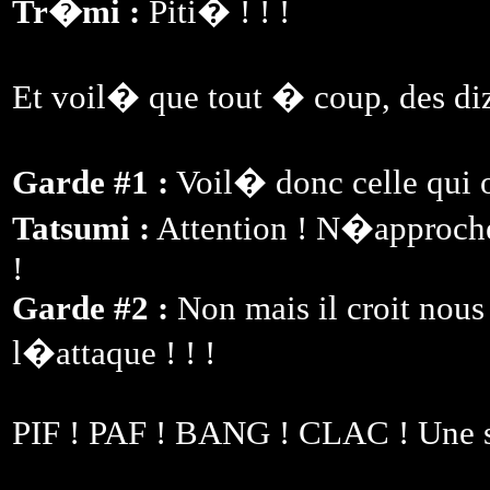
Tr�mi :
Piti� ! ! !
Et voil� que tout � coup, des diz
Garde #1 :
Voil� donc celle qui o
Tatsumi :
Attention ! N�approche
!
Garde #2 :
Non mais il croit nous 
l�attaque ! ! !
PIF ! PAF ! BANG ! CLAC ! Une se