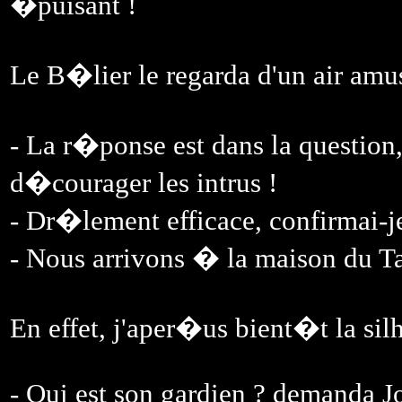
�puisant !
Le B�lier le regarda d'un air am
- La r�ponse est dans la question,
d�courager les intrus !
- Dr�lement efficace, confirmai-j
- Nous arrivons � la maison du Ta
En effet, j'aper�us bient�t la sil
- Qui est son gardien ? demanda J