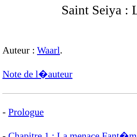
Saint Seiya : 
Auteur :
Waarl
.
Note de l�auteur
-
Prologue
-
Chapitre 1 : La menace Fant�m