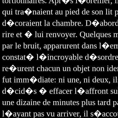
tortionnaires. Apr�s l�oreiller, 
qui tra�naient au pied de son lit p
d�coraient la chambre. D�abord a
rire et � lui renvoyer. Quelques m
par le bruit, apparurent dans l�em
constat� l�incroyable d�sordre
re�urent chacun un objet non ide
fut imm�diate: ni une, ni deux, il
d�cid�s � effacer l�affront subi
une dizaine de minutes plus tard 
l�ayant pas vu arriver, il s�accou