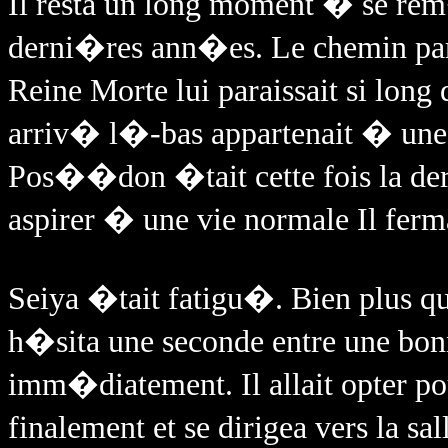
Il resta un long moment � se rem
derni�res ann�es. Le chemin par
Reine Morte lui paraissait si long
arriv� l�-bas appartenait � une au
Pos��don �tait cette fois la dern
aspirer � une vie normale Il ferm
Seiya �tait fatigu�. Bien plus q
h�sita une seconde entre une bon
imm�diatement. Il allait opter pou
finalement et se dirigea vers la sal