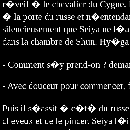
r�veill� le chevalier du Cygne. Il
� la porte du russe et n�entendan
silencieusement que Seiya ne l�av
dans la chambre de Shun. Hy�ga
- Comment s�y prend-on ? deman
- Avec douceur pour commencer, f
Puis il s�assit � c�t� du russe et
cheveux et de le pincer. Seiya l�