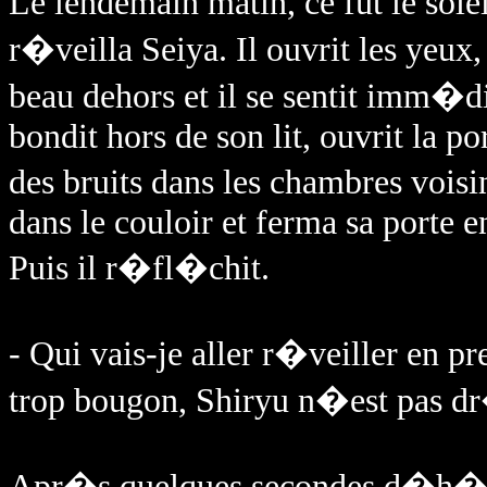
Le lendemain matin, ce fut le sole
r�veilla Seiya. Il ouvrit les yeux,
beau dehors et il se sentit imm�d
bondit hors de son lit, ouvrit la p
des bruits dans les chambres voisin
dans le couloir et ferma sa porte e
Puis il r�fl�chit.
- Qui vais-je aller r�veiller en pr
trop bougon, Shiryu n�est pas d
Apr�s quelques secondes d�h�sita