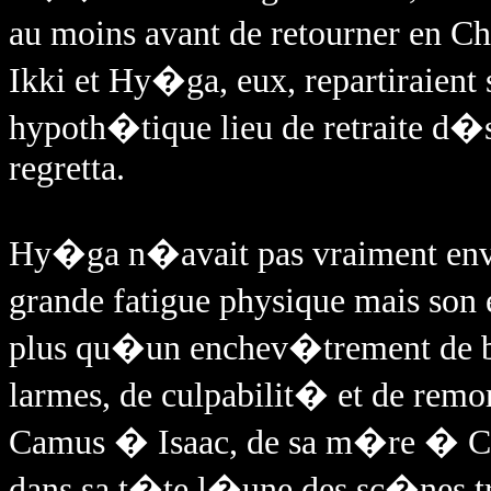
au moins avant de retourner en C
Ikki et Hy�ga, eux, repartiraient 
hypoth�tique lieu de retraite d�s
regretta.
Hy�ga n�avait pas vraiment envie 
grande fatigue physique mais son
plus qu�un enchev�trement de brui
larmes, de culpabilit� et de remo
Camus � Isaac, de sa m�re � Cris
dans sa t�te l�une des sc�nes t