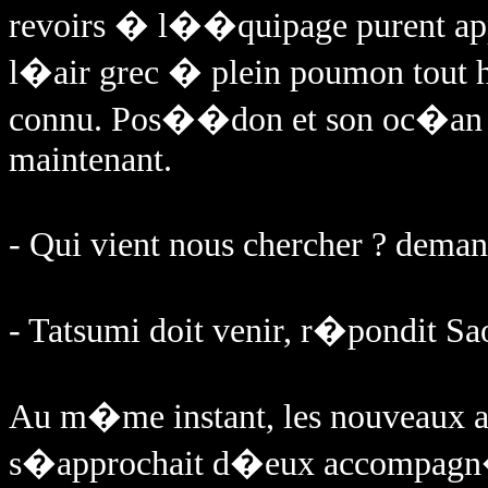
revoirs � l��quipage purent appr
l�air grec � plein poumon tout he
connu. Pos��don et son oc�an leu
maintenant.
- Qui vient nous chercher ? deman
- Tatsumi doit venir, r�pondit Sao
Au m�me instant, les nouveaux a
s�approchait d�eux accompagn� 