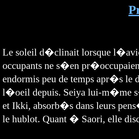
P
Le soleil d�clinait lorsque l�avi
occupants ne s�en pr�occupaie
endormis peu de temps apr�s le 
l�oeil depuis. Seiya lui-m�me s�
et Ikki, absorb�s dans leurs pens
le hublot. Quant � Saori, elle disc