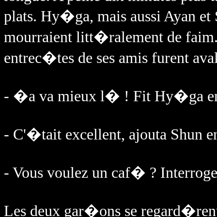
plats. Hy�ga, mais aussi Ayan et S
mourraient litt�ralement de faim.
entrec�tes de ses amis furent ava
- �a va mieux l� ! Fit Hy�ga en 
- C'�tait excellent, ajouta Shun e
- Vous voulez un caf� ? Interrog
Les deux gar�ons se regard�ren