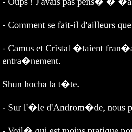
- Oups ! J'avais pas pens� � �a 
- Comment se fait-il d'ailleurs que
- Camus et Cristal �taient fran�ai
entra�nement.
Shun hocha la t�te.
- Sur l'�le d'Androm�de, nous p
- Voil� qui est moins pratique pour