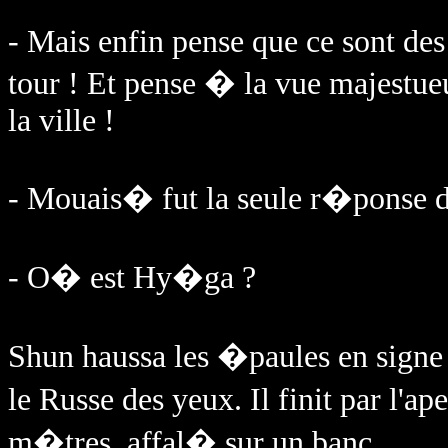
- Mais enfin pense que ce sont de
tour ! Et pense � la vue majestueu
la ville !
- Mouais� fut la seule r�ponse 
- O� est Hy�ga ?
Shun haussa les �paules en signe 
le Russe des yeux. Il finit par l'
m�tres, affal� sur un banc.