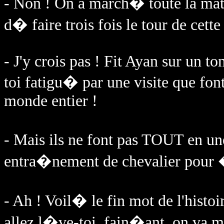
- Non ! On a march� toute la m
d� faire trois fois le tour de cette 
- J'y crois pas ! Fit Ayan sur un
toi fatigu� par une visite que font
monde entier !
- Mais ils ne font pas TOUT en un
entra�nement de chevalier pour �
- Ah ! Voil� le fin mot de l'histo
allez l�ve-toi, fain�ant, on va m