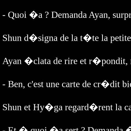
- Quoi �a ? Demanda Ayan, surpr
Shun d�signa de la t�te la petite
Ayan �clata de rire et r�pondit,
- Ben, c'est une carte de cr�dit b
Shun et Hy�ga regard�rent la car
- Et � quoi �a sert ? Demanda 