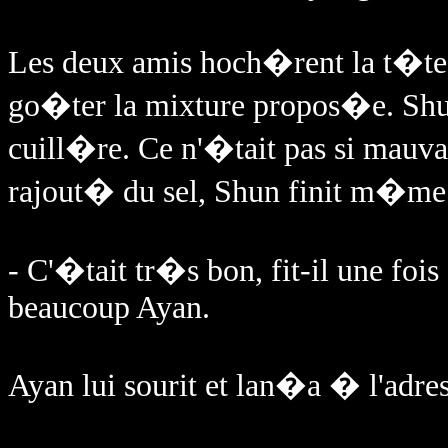
Les deux amis hoch�rent la t�te
go�ter la mixture propos�e. Shun
cuill�re. Ce n'�tait pas si mauva
rajout� du sel, Shun finit m�me so
- C'�tait tr�s bon, fit-il une fo
beaucoup Ayan.
Ayan lui sourit et lan�a � l'adr