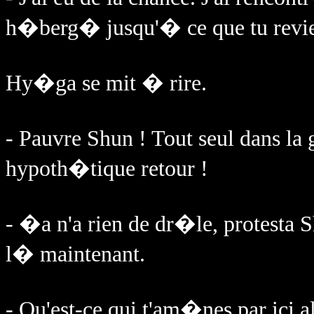
h�berg� jusqu'� ce que tu rev
Hy�ga se mit � rire.
- Pauvre Shun ! Tout seul dans la
hypoth�tique retour !
- �a n'a rien de dr�le, protesta Sh
l� maintenant.
- Qu'est-ce qui t'am�nes par ici a