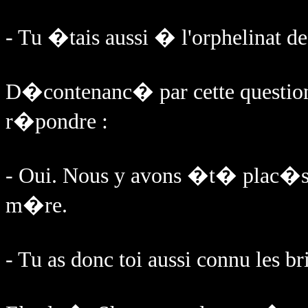
- Tu �tais aussi � l'orphelinat d
D�contenanc� par cette question
r�pondre :
- Oui. Nous y avons �t� plac�s 
m�re.
- Tu as donc toi aussi connu les 