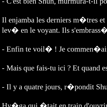
- C'est bien Shun, murmura-t-il 
Il enjamba les derniers m�tres et 
lev� en le voyant. Ils s'embrass�
- Enfin te voil� ! Je commen�ai
- Mais que fais-tu ici ? Et quand 
- Il y a quatre jours, r�pondit Sh
Hy�ga qui �tait en train d'ouvrir 