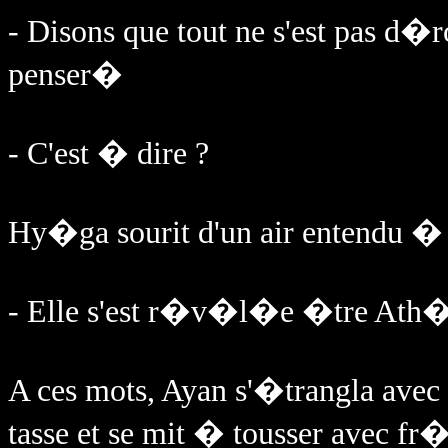
- Disons que tout ne s'est pas d
penser�
- C'est � dire ?
Hy�ga sourit d'un air entendu �
- Elle s'est r�v�l�e �tre Ath�
A ces mots, Ayan s'�trangla avec
tasse et se mit � tousser avec f