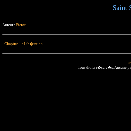
Saint 
Auteur :
Pictor
.
-
Chapitre 1 : Lib�ration
ww
Tous droits r�serv�s. Aucune p