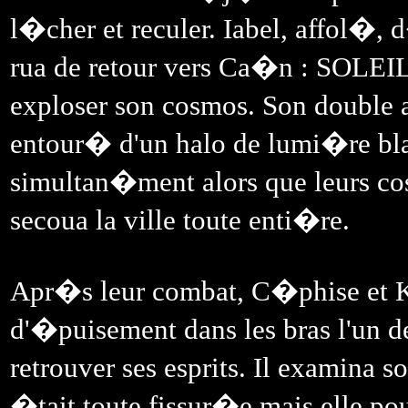
l�cher et reculer. Iabel, affol�, d
rua de retour vers Ca�n : SOLE
exploser son cosmos. Son double a
entour� d'un halo de lumi�re bla
simultan�ment alors que leurs co
secoua la ville toute enti�re.
Apr�s leur combat, C�phise et
d'�puisement dans les bras l'un d
retrouver ses esprits. Il examina 
�tait toute fissur�e mais elle po