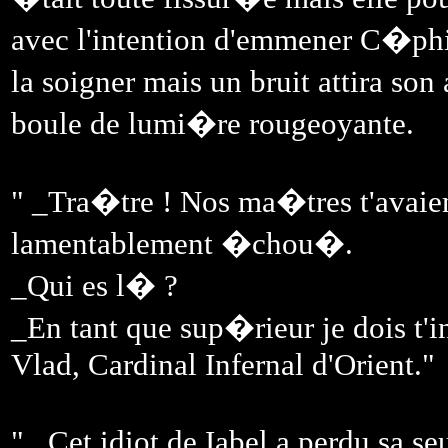
avec l'intention d'emmener C�phi
la soigner mais un bruit attira son
boule de lumi�re rougeoyante.
" _Tra�tre ! Nos ma�tres t'avaien
lamentablement �chou�.
_Qui es l� ?
_En tant que sup�rieur je dois t'i
Vlad, Cardinal Infernal d'Orient."
" _Cet idiot de Iabel a perdu sa s