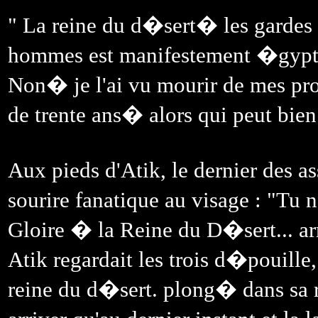
" La reine du d�sert� les garde
hommes est manifestement �gyptie
Non� je l'ai vu mourir de mes pro
de trente ans� alors qui peut bie
Aux pieds d'Atik, le dernier des a
sourire fanatique au visage : "Tu n
Gloire � la Reine du D�sert... ar
Atik regardait les trois d�pouille
reine du d�sert. plong� dans sa r�