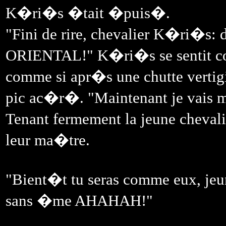
K�ri�s �tait �puis�.
"Fini de rire, chevalier K�ri�
ORIENTAL!" K�ri�s se sentit co
comme si apr�s une chutte vertigi
pic ac�r�. "Maintenant je vais m'
Tenant fermement la jeune chevali
leur ma�tre.
"Bient�t tu seras comme eux, jeun
sans �me AHAHAH!"