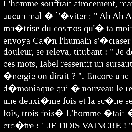
L'homme souffrait atrocement, mai
aucun mal � l'�viter : " Ah Ah Ah 
ma�trise du cosmos qu'� ta moiti
envoya Ca�n l'humain s'�craser s
douleur, se releva, titubant : " Je 
ces mots, Iabel ressentit un sursa
�nergie on dirait ? ". Encore une 
d�moniaque qui � nouveau le ren
une deuxi�me fois et la sc�ne se 
fois, trois fois� L'homme �tait 
cro�tre : " JE DOIS VAINCRE ! " c