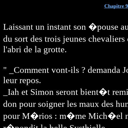
Chapitre 9
Laissant un instant son �pouse au
du sort des trois jeunes chevalier
l'abri de la grotte.
" _Comment vont-ils ? demanda Jos
leur repos.
_Iah et Simon seront bient�t rem
don pour soigner les maux des hu
pour M�rios : m�me Mich�el ne 
r�pondit la belle Systhielle.