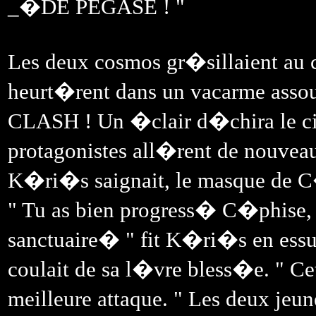
_�DE PEGASE ! "
Les deux cosmos gr�sillaient au co
heurt�rent dans un vacarme assou
CLASH ! Un �clair d�chira le ciel 
protagonistes all�rent de nouveau
K�ri�s saignait, le masque de C�
" Tu as bien progress� C�phise, d
sanctuaire� " fit K�ri�s en essuy
coulait de sa l�vre bless�e. " Cet
meilleure attaque. " Les deux je