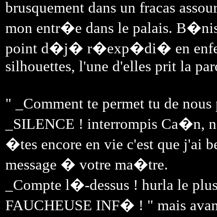
brusquement dans un fracas assou
mon entr�e dans le palais. B�niss
point d�j� r�exp�di� en enfer
silhouettes, l'une d'elles prit la par
" _Comment te permet tu de nous 
_SILENCE ! interrompis Ca�n, n'
�tes encore en vie c'est que j'ai 
message � votre ma�tre.
_Compte l�-dessus ! hurla le plus
FAUCHEUSE INF� ! " mais avant q