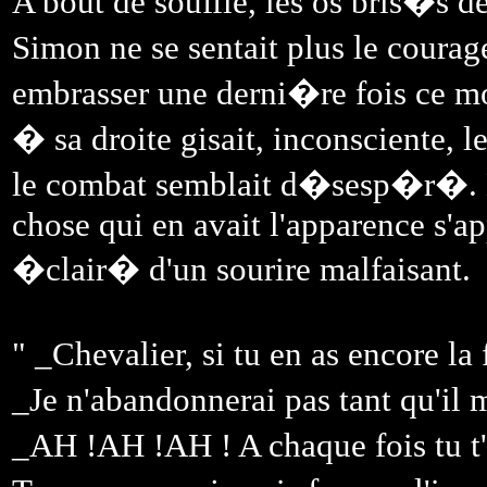
A bout de souffle, les os bris�s d
Simon ne se sentait plus le coura
embrasser une derni�re fois ce mon
� sa droite gisait, inconsciente, l
le combat semblait d�sesp�r�. De
chose qui en avait l'apparence s'ap
�clair� d'un sourire malfaisant.
" _Chevalier, si tu en as encore la
_Je n'abandonnerai pas tant qu'il 
_AH !AH !AH ! A chaque fois tu t