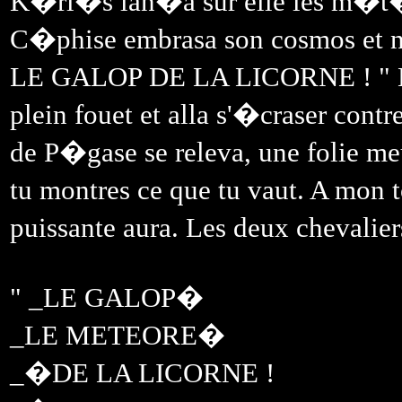
K�ri�s lan�a sur elle les m�t�o
C�phise embrasa son cosmos et 
LE GALOP DE LA LICORNE ! " K�r
plein fouet et alla s'�craser contre
de P�gase se releva, une folie me
tu montres ce que tu vaut. A mon t
puissante aura. Les deux chevaliers
" _LE GALOP�
_LE METEORE�
_�DE LA LICORNE !