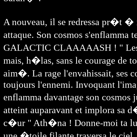
A nouveau, il se redressa pr�t � m
attaque. Son cosmos s'enflamma t
GALACTIC CLAAAAASH ! " Les co
mais, h�las, sans le courage de t
aim�. La rage l'envahissait, ses
toujours l'ennemi. Invoquant l'im
enflamma davantage son cosmos ju
atteint auparavant et implora sa d
c�ur " Ath�na ! Donne-moi ta lum
une �toile filante traversa le ciel