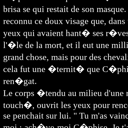
brisa se qui restait de son masque
reconnu ce doux visage que, dans u
yeux qui avaient hant� ses r�ves e
l'�le de la mort, et il eut une mil
grand chose, mais pour des cheva
cela fut une �ternit� que C�phise
ren�gat.
Le corps �tendu au milieu d'une
touch�, ouvrit les yeux pour ren
se penchait sur lui. " Tu m'as vain
moi : ach�ve-moi C�phise. Je t'a