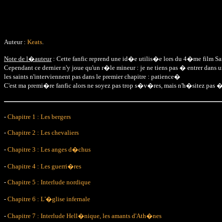
Auteur :
Keats
.
Note de l�auteur
: Cette fanfic reprend une id�e utilis�e lors du 4�me film Sain
Cependant ce dernier n'y joue qu'un r�le mineur : je ne tiens pas � entrer dans un
les saints n'interviennent pas dans le premier chapitre : patience�
C'est ma premi�re fanfic alors ne soyez pas trop s�v�res, mais n'h�sitez pas � m
-
Chapitre 1 : Les bergers
-
Chapitre 2 : Les chevaliers
-
Chapitre 3 : Les anges d�chus
-
Chapitre 4 : Les guerri�res
-
Chapitre 5 : Interlude nordique
-
Chapitre 6 : L'�glise infernale
-
Chapitre 7 : Interlude Hell�nique, les amants d'Ath�nes