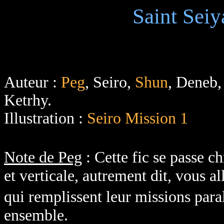
Saint Seiy
Auteur :
Peg
, Seiro,
Shun
, Deneb,
Ketrhy.
Illustration :
Seiro Mission 1
Note de Peg
: Cette fic se passe 
et verticale, autrement dit, vous al
qui remplissent leur missions pa
ensemble.