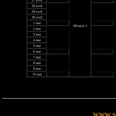
27 avril
28 avril
29 avril
30 avril
1 mai
Mission 2
2 mai
3 mai
4 mai
5 mai
6 mai
7 mai
8 mai
9 mai
10 mai
www.sa