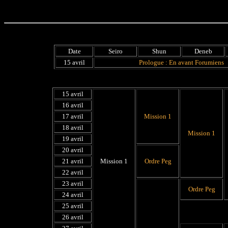
Date
Seiro
Shun
Deneb
15 avril
Prologue : En avant Forumiens
15 avril
16 avril
17 avril
Mission 1
18 avril
Mission 1
19 avril
20 avril
21 avril
Mission 1
Ordre Peg
22 avril
23 avril
Ordre Peg
24 avril
25 avril
26 avril