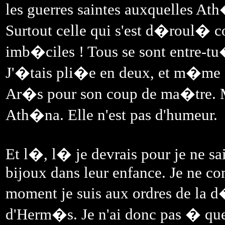
les guerres saintes auxquelles Ath
Surtout celle qui s'est d�roul� 
imb�ciles ! Tous se sont entre-
J'�tais pli�e en deux, et m�me
Ar�s pour son coup de ma�tre. M
Ath�na. Elle n'est pas d'humeur.
Et l�, l� je devrais pour je ne sai
bijoux dans leur enfance. Je ne co
moment je suis aux ordres de la d�
d'Herm�s. Je n'ai donc pas � que