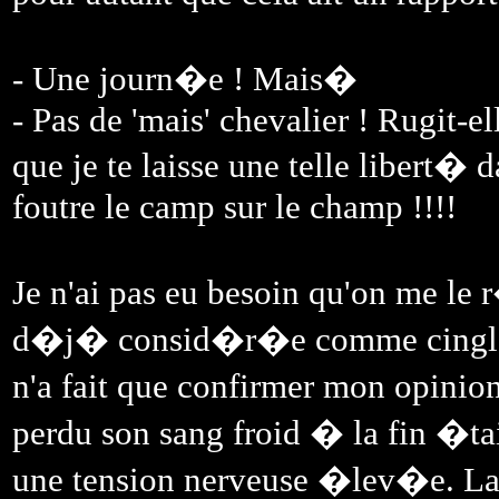
- Une journ�e ! Mais�
- Pas de 'mais' chevalier ! Rugit-e
que je te laisse une telle libert� 
foutre le camp sur le champ !!!!
Je n'ai pas eu besoin qu'on me l
d�j� consid�r�e comme cingl�e 
n'a fait que confirmer mon opinio
perdu son sang froid � la fin �t
une tension nerveuse �lev�e. La p