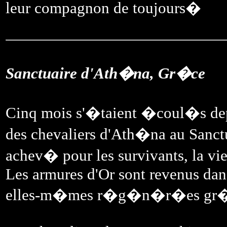
leur compagnon de toujours�
Sanctuaire d'Ath�na, Gr�ce
Cinq mois s'�taient �coul�s depui
des chevaliers d'Ath�na au Sanctua
achev� pour les survivants, la vi
Les armures d'Or sont revenus dans
elles-m�mes r�g�n�r�es gr�ce 