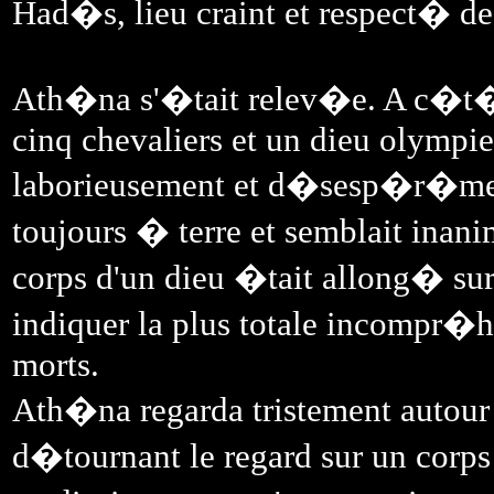
Had�s, lieu craint et respect� de
Ath�na s'�tait relev�e. A c�t� d
cinq chevaliers et un dieu olympie
laborieusement et d�sesp�r�ment
toujours � terre et semblait inani
corps d'un dieu �tait allong� sur
indiquer la plus totale incompr
morts.
Ath�na regarda tristement autour d
d�tournant le regard sur un corps