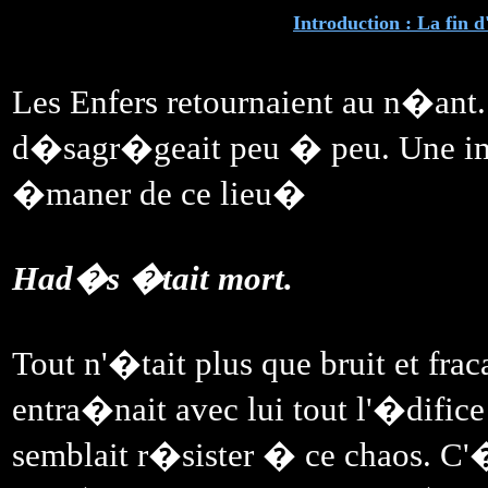
Introduction : La fin 
Les Enfers retournaient au n�ant. 
d�sagr�geait peu � peu. Une im
�maner de ce lieu�
Had�s �tait mort.
Tout n'�tait plus que bruit et fr
entra�nait avec lui tout l'�difice
semblait r�sister � ce chaos. C'�