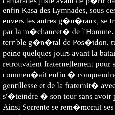
camarades juste avant de p�rir da
enfin Kasa des Lymnades, sous ces 
envers les autres g�n�raux, se 
par la m�chancet� de l'Homme. P
terrible g�n�ral de Pos�idon, tue
peine quelques jours avant la ba
retrouvaient fraternellement pour 
commen�ait enfin � comprendre l
gentillesse et de la fraternit� a
s'�teindre � son tour sans avoir
Ainsi Sorrente se rem�morait ses